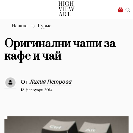
139
Бизнес
1633
Мода
Начало
Гурме
16
Dialogue
Оригинални чаши за
Изкуство
кафе и чай
4340
Красота
От
Лилия Петрова
777
13 февруари 2014
Дизайн
1272
1188
Книги