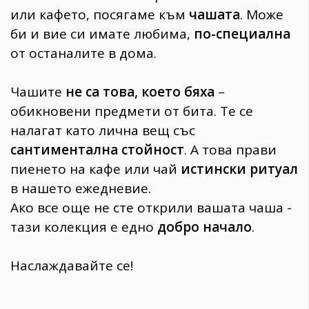
или кафето, посягаме към
чашата
. Може
би и вие си имате любима,
по-специална
от останалите в дома.
Чашите
не са това, което бяха
–
обикновени предмети от бита. Те се
налагат като лична вещ със
сантиментална стойност
. А това прави
пиенето на кафе или чай
истински ритуал
в нашето ежедневие.
Ако все още не сте открили вашата чаша -
тази колекция е едно
добро начало
.
Наслаждавайте се!