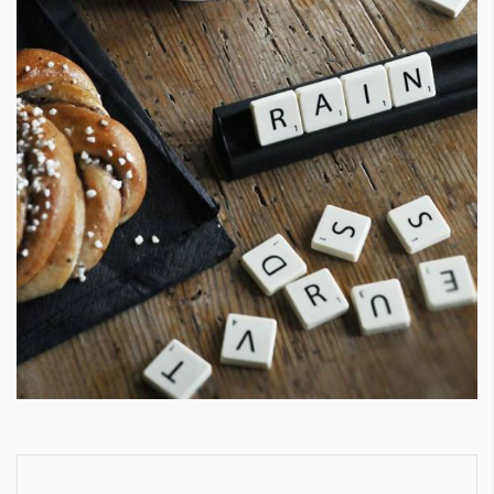
КАТЕГОРИИ
ЗА НАС
Wine&Dine
Условия за
Подкасти
ползване
Мода
За нас
Dialogue
Реклама
Изкуство
Политика за