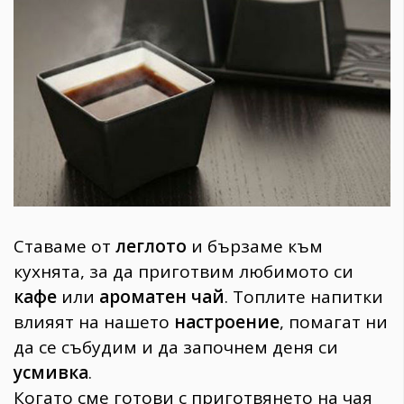
1970
30+
1710
Гурме
Пътувай
237
389
Здраве
Gentlemen
Ставаме от
леглото
и бързаме към
382
кухнята, за да приготвим любимото си
кафе
или
ароматен чай
. Топлите напитки
Wellness
1817
влияят на нашето
настроение
, помагат ни
да се събудим и да започнем деня си
усмивка
.
ПОСЛЕДВАЙТЕ
Когато сме готови с приготвянето на чая
НИ