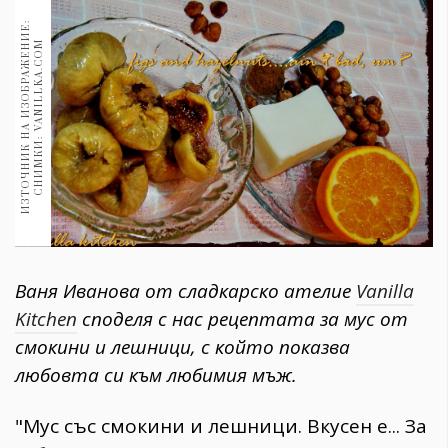
1970
30+
И
З
Т
О
Ч
Н
И
К
Н
А
И
З
О
Б
Р
А
Ж
Е
Н
И
Е
:
С
Н
И
М
К
И
:
V
A
N
I
L
L
K
A
.
C
O
M
1710
Гурме
Пътувай
237
389
Здраве
Gentlemen
382
Ваня Иванова от сладкарско ателие
Vanilla
Kitchen
споделя с нас рецептата за мус от
Wellness
смокини и лешници, с който показва
1817
любовта си към любимия мъж.
ПОСЛЕДВАЙТЕ
"Мус със смокини и лешници. Вкусен е... За
НИ