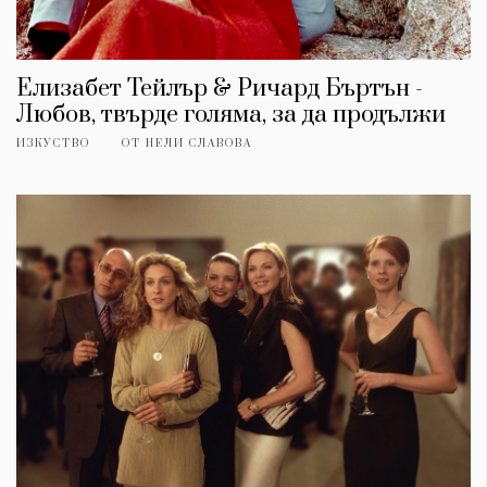
Елизабет Тейлър & Ричард Бъртън -
Любов, твърде голяма, за да продължи
ИЗКУСТВО
ОТ
НЕЛИ СЛАВОВА