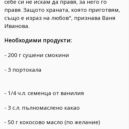
себе си не искам да правя, за него го
правя. Защото храната, която приготвям,
също е израз на любов", признава
Ваня
Иванова.
Необходими продукти:
- 200 г сушени смокини
- 3 портокала
- 1/4 ч.л. семенца от ванилия
- 3 с.л. пълномаслено какао
- 50 г кокосово масло (по желание)