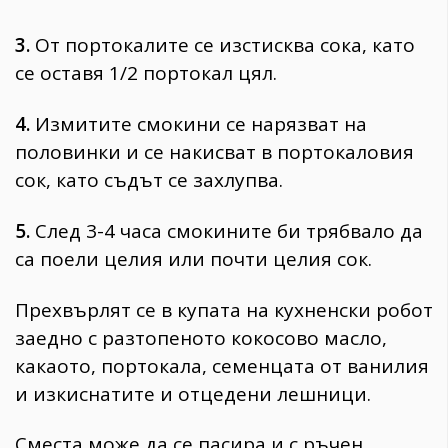
3.
От портокалите се изстисква сока, като
се оставя 1/2 портокал цял.
4.
Измитите смокини се нарязват на
половинки и се накисват в портокаловия
сок, като съдът се захлупва.
5.
След 3-4 часа смокините би трябвало да
са поели целия или почти целия сок.
Прехвърлят се в купата на кухненски робот
заедно с разтопеното кокосово масло,
какаото, портокала, семенцата от ванилия
и изкиснатите и отцедени лешници.
Сместа може да се пасира и с ръчен