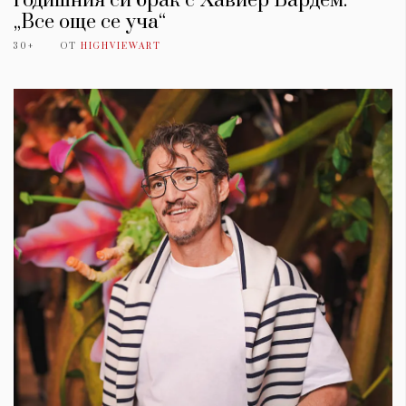
годишния си брак с Хавиер Бардем:
„Все още се уча“
30+
ОТ
HIGHVIEWART