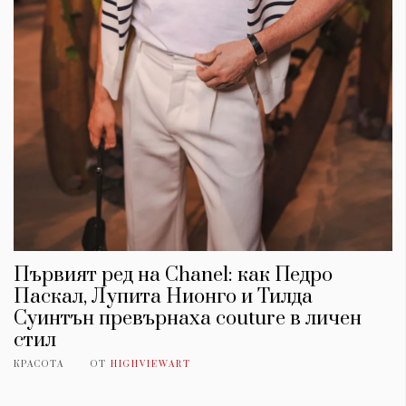
Първият ред на Chanel: как Педро
Паскал, Лупита Нионго и Тилда
Суинтън превърнаха couture в личен
стил
КРАСОТА
ОТ
HIGHVIEWART