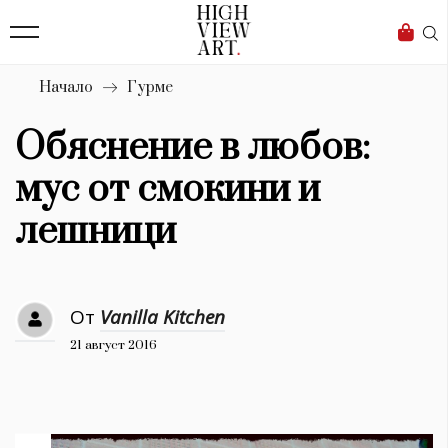
139
Бизнес
1633
Мода
Начало
Гурме
16
Dialogue
Обяснение в любов:
Изкуство
мус от смокини и
4340
лешници
Красота
777
От
Vanilla Kitchen
Дизайн
21 август 2016
1272
1188
Книги