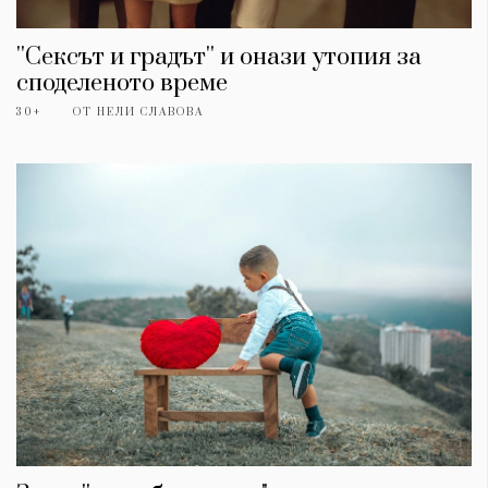
''Сексът и градът'' и онази утопия за
споделеното време
30+
ОТ
НЕЛИ СЛАВОВА
КАТЕГОРИИ
ЗА НАС
Wine&Dine
Условия за
Подкасти
ползване
Мода
За нас
Dialogue
Реклама
Изкуство
Политика за