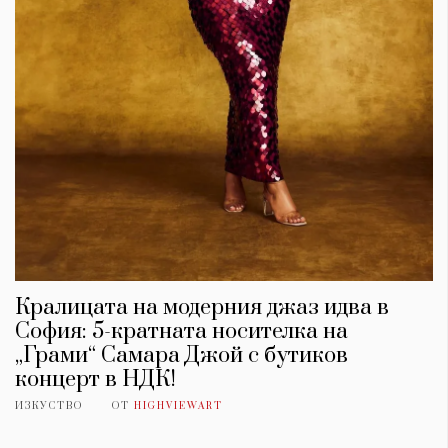
Кралицата на модерния джаз идва в
София: 5-кратната носителка на
„Грами“ Самара Джой с бутиков
концерт в НДК!
ИЗКУСТВО
ОТ
HIGHVIEWART