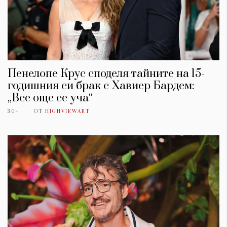
Пенелопе Крус споделя тайните на 15-
годишния си брак с Хавиер Бардем:
„Все още се уча“
30+
ОТ
HIGHVIEWART