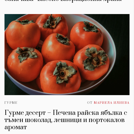
ГУРМЕ
ОТ
МАРИЕЛА ИЛИЕВА
Гурме десерт – Печена райска ябълка с
тъмен шоколад, лешници и портокалов
аромат