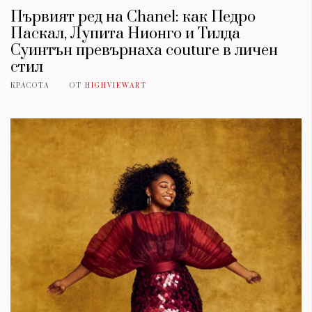
Първият ред на Chanel: как Педро
Паскал, Лупита Нионго и Тилда
Суинтън превърнаха couture в личен
стил
КРАСОТА
ОТ
HIGHVIEWART