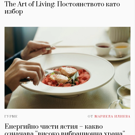
The Art of Living: Постоянството като
избор
ГУРМЕ
ОТ
МАРИЕЛА ИЛИЕВА
Енергийно чисти ястия – какво
означава ''високо вибрационна храна''