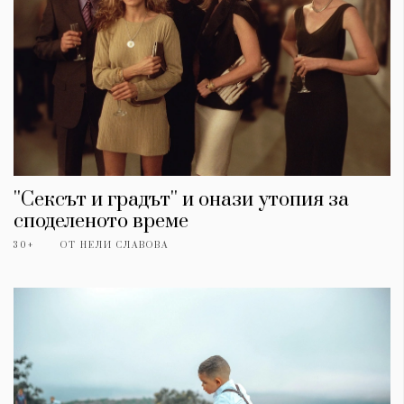
''Сексът и градът'' и онази утопия за
споделеното време
30+
ОТ
НЕЛИ СЛАВОВА
КАТЕГОРИИ
ЗА НАС
Wine&Dine
Условия за
Подкасти
ползване
Мода
За нас
Dialogue
Реклама
Изкуство
Политика за