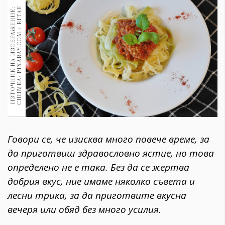
1970
30+
E
И
З
Т
О
Ч
Н
И
К
Н
А
И
З
О
Б
Р
А
Ж
Е
Н
И
Е
:
С
Н
И
М
К
А
:
P
I
X
A
B
A
Y
.
C
O
M
/
R
I
T
A
1710
Гурме
Пътувай
237
389
Здраве
Gentlemen
382
Говори се, че изисква много повече време, за
да приготвиш здравословно ястие, но това
Wellness
определено не е така. Без да се жертва
1817
добрия вкус, ние имаме няколко съвета и
лесни трика, за да приготвите вкусна
вечеря или обяд без много усилия.
ПОСЛЕДВАЙТЕ
НИ