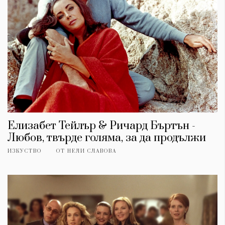
Елизабет Тейлър & Ричард Бъртън -
Любов, твърде голяма, за да продължи
ИЗКУСТВО
ОТ
НЕЛИ СЛАВОВА