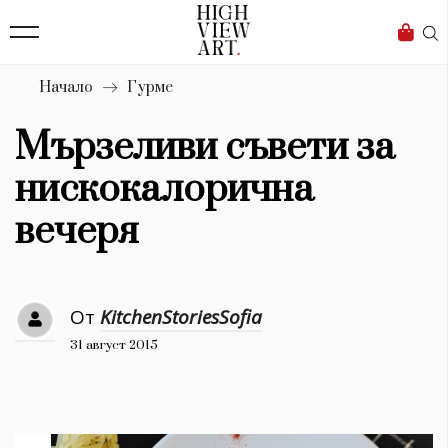
139
Бизнес
1633
Мода
Начало
Гурме
16
Dialogue
Мързеливи съвети за
Изкуство
нискокалорична
4340
вечеря
Красота
777
От
KitchenStoriesSofia
Дизайн
31 август 2015
1272
1188
Книги