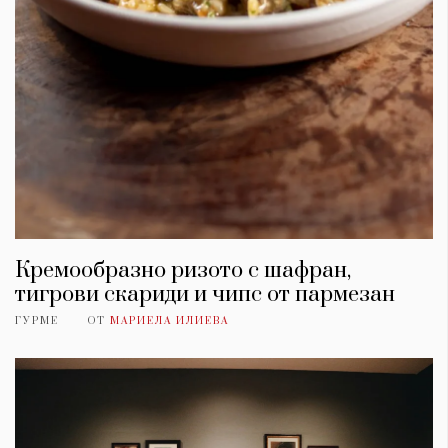
Кремообразно ризото с шафран,
тигрови скариди и чипс от пармезан
ГУРМЕ
ОТ
МАРИЕЛА ИЛИЕВА