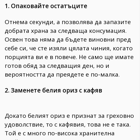
1. Опаковайте остатъците
Отнема секунди, а позволява да запазите
добрата храна за следваща консумация.
Освен това няма да бъдете виновни пред
себе си, че сте изяли цялата чиния, когато
порцията ви е в повече. Не само ще имате
готов обяд за следващия ден, но и
вероятността да преядете е по-малка.
2. Заменете белия ориз с кафяв
Докато белият ориз е признат за греховно
удоволствие, то с кафявия, това не е така.
Той е с много по-висока хранителна