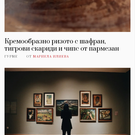
Кремообразно ризото с шафран,
тигрови скариди и чипс от пармезан
ГУРМЕ
ОТ
МАРИЕЛА ИЛИЕВА