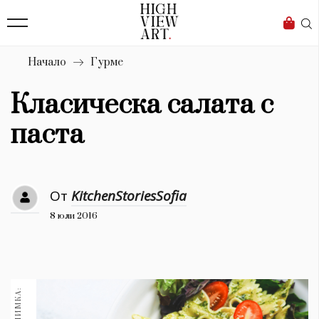
139
Бизнес
1633
Мода
Начало
Гурме
16
Dialogue
Класическа салата с
Изкуство
паста
4340
Красота
От
KitchenStoriesSofia
777
8 юли 2016
Дизайн
1272
1188
Книги