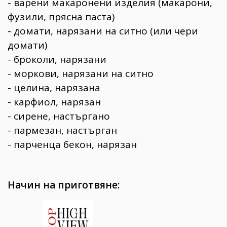
- варени макаронени изделия (макарони,
фузили, прясна паста)
- домати, нарязани на ситно (или чери
домати)
- броколи, нарязани
- моркови, нарязани на ситно
- целина, нарязана
- карфиол, нарязан
- сирене, настъргано
- пармезан, настърган
- парченца бекон, нарязан
Начин на приготвяне: