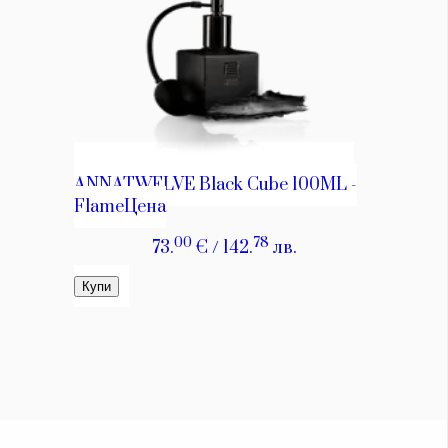
КАТЕГОРИИ
ЗА НАС
Wine&Dine
Условия за
Подкасти
ползване
Мода
За нас
Dialogue
Реклама
Изкуство
Политика за