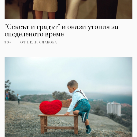
''Сексът и градът'' и онази утопия за
споделеното време
30+
ОТ
НЕЛИ СЛАВОВА