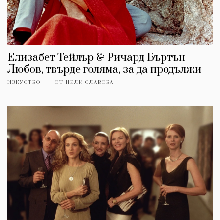
Елизабет Тейлър & Ричард Бъртън -
Любов, твърде голяма, за да продължи
ИЗКУСТВО
ОТ
НЕЛИ СЛАВОВА