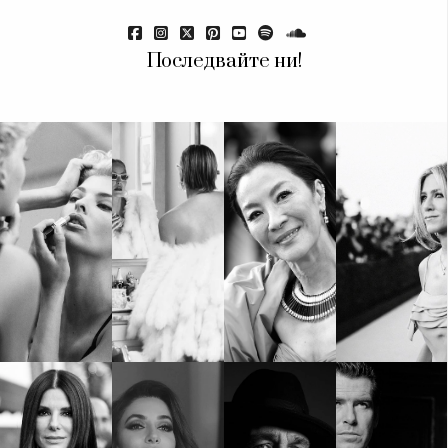
Красота
поверителност
Цветно
ModerenDom
Гурме
Последвайте ни!
Пътувай
Wellness
СЛЕДВАЙТЕ НИ
Facebook
Instagram
Twitter
Pinterest
YouTube
Spotify
Soundcloud
Ако нашият сайт ви харесва, можете да се абонирате за
седмичния ни нюзлетър тук:
© 2026, HighViewArt | Всички права запазени