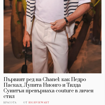
Първият ред на Chanel: как Педро
Паскал, Лупита Нионго и Тилда
Суинтън превърнаха couture в личен
стил
КРАСОТА
ОТ
HIGHVIEWART