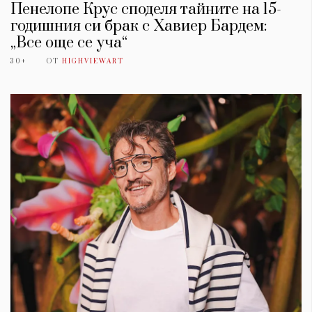
Пенелопе Крус споделя тайните на 15-
годишния си брак с Хавиер Бардем:
„Все още се уча“
30+
ОТ
HIGHVIEWART