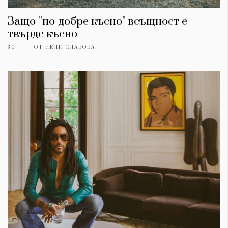
Защо ''по-добре късно" всъщност е
твърде късно
30+
ОТ
НЕЛИ СЛАВОВА