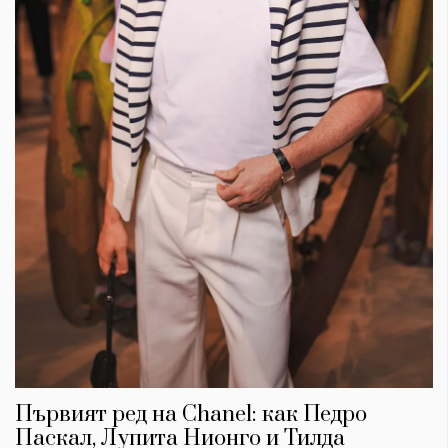
Първият ред на Chanel: как Педро
Паскал, Лупита Нионго и Тилда