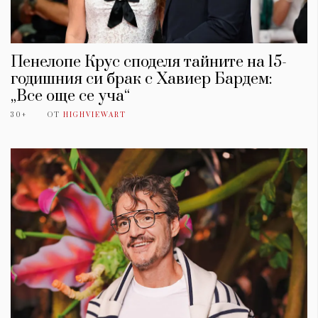
Пенелопе Крус споделя тайните на 15-
годишния си брак с Хавиер Бардем:
„Все още се уча“
30+
ОТ
HIGHVIEWART