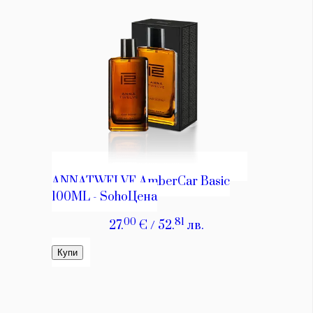
Красота
поверителност
Цветно
ModerenDom
Гурме
Пътувай
Wellness
СЛЕДВАЙТЕ НИ
Facebook
Instagram
Twitter
Pinterest
YouTube
Spotify
Soundcloud
Ако нашият сайт ви харесва, можете да се абонирате за
седмичния ни нюзлетър тук:
© 2026, HighViewArt | Всички права запазени