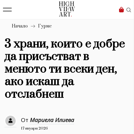
139
Бизнес
1633
Мода
Начало
Гурме
16
Dialogue
3 храни, които е добре
Изкуство
да присъстват в
4340
менюто ти всеки ден,
Красота
ако искаш да
777
отслабнеш
Дизайн
1272
От
Мариела Илиева
1188
Книги
17 януари 2026