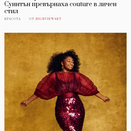
Суинтън превърнаха couture в личен
стил
КРАСОТА
ОТ
HIGHVIEWART