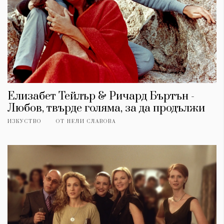
Елизабет Тейлър & Ричард Бъртън -
Любов, твърде голяма, за да продължи
ИЗКУСТВО
ОТ
НЕЛИ СЛАВОВА