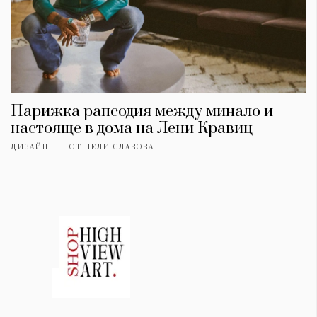
Парижка рапсодия между минало и
настояще в дома на Лени Кравиц
ДИЗАЙН
ОТ
НЕЛИ СЛАВОВА
КАТЕГОРИИ
ЗА НАС
Wine&Dine
Условия за
Подкасти
ползване
Мода
За нас
Dialogue
Реклама
Изкуство
Политика за