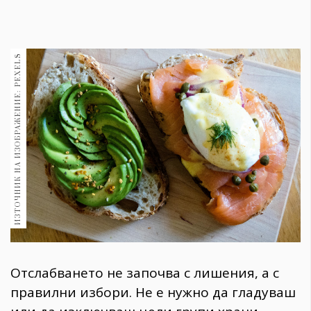
1970
30+
1710
Гурме
ИЗТОЧНИК НА ИЗОБРАЖЕНИЕ: PEXELS
Пътувай
237
389
Здраве
Gentlemen
382
Wellness
1817
Отслабването не започва с лишения, а с
правилни избори. Не е нужно да гладуваш
ПОСЛЕДВАЙТЕ
НИ