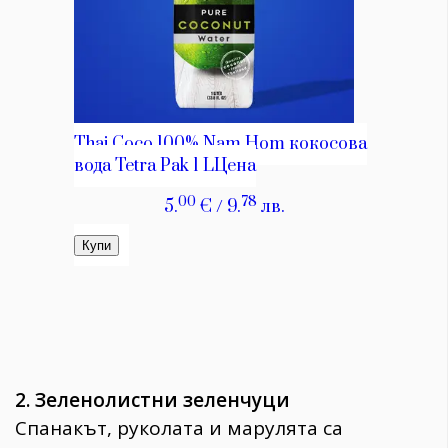
2. Зеленолистни зеленчуци
Спанакът, руколата и марулята са