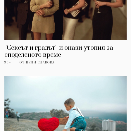
''Сексът и градът'' и онази утопия за
споделеното време
30+
ОТ
НЕЛИ СЛАВОВА