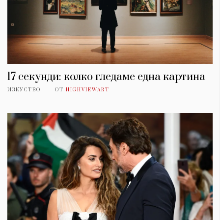
17 секунди: колко гледаме една картина
ИЗКУСТВО
ОТ
HIGHVIEWART