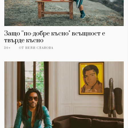
Защо ''по-добре късно" всъщност е
твърде късно
30+
ОТ
НЕЛИ СЛАВОВА