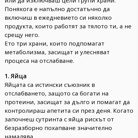
или да изключваш цели групи храни.
Понякога е напълно достатъчно да
включиш в ежедневието си няколко
продукта, които работят за тялото ти, а не
срещу него.
Ето три храни, които подпомагат
метаболизма, засищат и улесняват
процеса на отслабване.
1. Яйца
Яйцата са истински съюзник в
отслабването, защото са богати на
протеини, засищат за дълго и помагат да
контролираш апетита си през деня. Когато
започнеш сутринта с яйца рискът от
безразборно похапване значително
намалява.