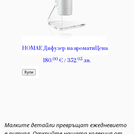
Малките детайли превръщат ежедневието
в ритуал. Открийте нашата колекция от