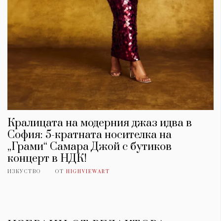
Кралицата на модерния джаз идва в
София: 5-кратната носителка на
„Грами“ Самара Джой с бутиков
концерт в НДК!
ИЗКУСТВО
ОТ
HIGHVIEWART