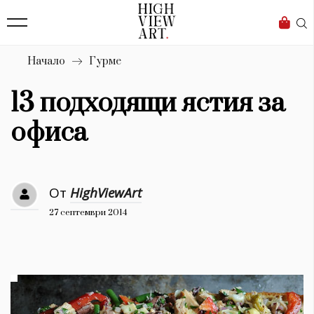
139
Бизнес
1633
Мода
Начало
Гурме
16
Dialogue
13 подходящи ястия за
Изкуство
офиса
4340
Красота
От
HighViewArt
777
27 септември 2014
Дизайн
1272
1188
Книги