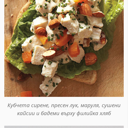
Кубчета сирене, пресен лук, маруля, сушени
кайсии и бадеми върху филийка хляб