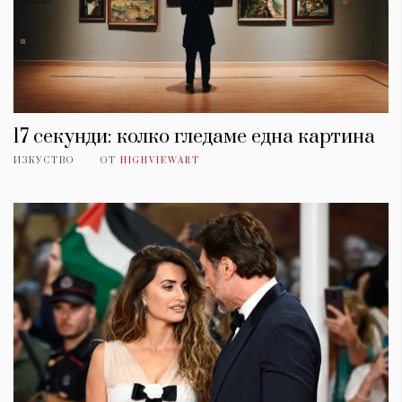
Красота
поверителност
Цветно
ModerenDom
Гурме
Пътувай
Wellness
СЛЕДВАЙТЕ НИ
17 секунди: колко гледаме една картина
Facebook
Instagram
Twitter
Pinterest
ИЗКУСТВО
ОТ
HIGHVIEWART
YouTube
Spotify
Soundcloud
Ако нашият сайт ви харесва, можете да се абонирате за
седмичния ни нюзлетър тук:
© 2026, HighViewArt | Всички права запазени