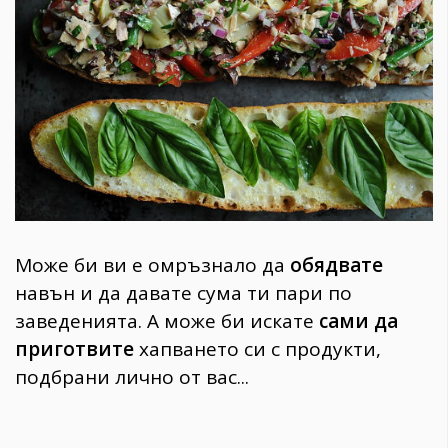
1970
30+
1710
Гурме
Пътувай
237
389
Здраве
Gentlemen
Може би ви е омръзнало да
обядвате
382
навън и да давате сума ти пари по
заведенията. А може би искате
сами да
Wellness
приготвите
хапването си с продукти,
1817
подбрани лично от вас...
ПОСЛЕДВАЙТЕ
НИ