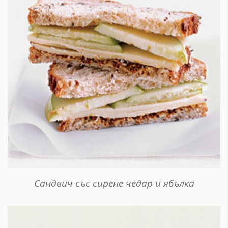
Сандвич със сирене чедар и ябълка