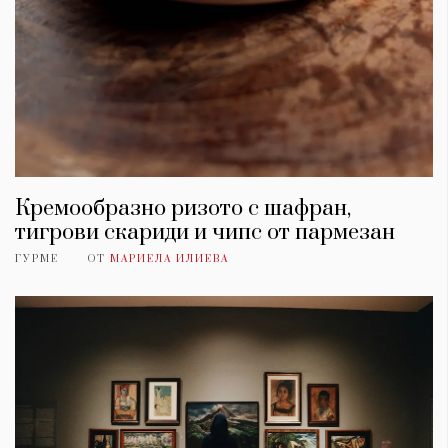
Кремообразно ризото с шафран,
тигрови скариди и чипс от пармезан
ГУРМЕ
ОТ
МАРИЕЛА ИЛИЕВА
КАТЕГОРИИ
ЗА НАС
Wine&Dine
Условия за
Подкасти
ползване
Мода
За нас
Dialogue
Реклама
Изкуство
Политика за