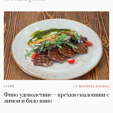
ГУРМЕ
ОТ
МАРИЕЛА ИЛИЕВА
Фино удоволствие – крехки скалопини с
лимон и бяло вино