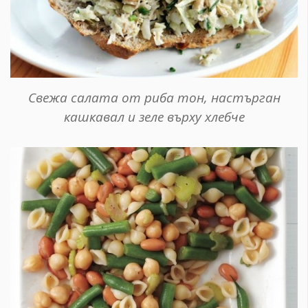
Свежа салата от риба тон, настърган
кашкавал и зеле върху хлебче