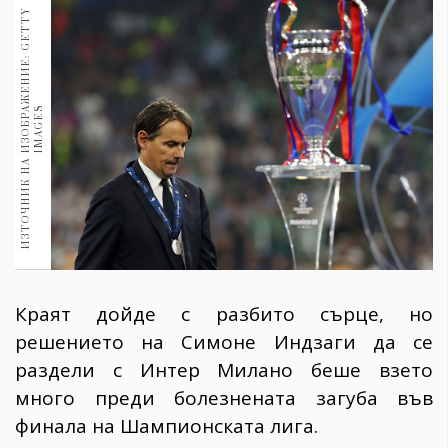
1970
И
З
Т
О
Ч
Н
И
К
Н
А
И
З
О
Б
Р
Ж
Е
Н
И
Е
:
G
E
T
T
Y
I
M
A
G
E
30+
1710
Гурме
Пътувай
А
S
237
389
Здраве
Gentlemen
382
Краят дойде с разбито сърце, но
Wellness
решението на Симоне Индзаги да се
1817
раздели с Интер Милано беше взето
много преди болезнената загуба във
ПОСЛЕДВАЙТЕ
финала на Шампионската лига.
НИ