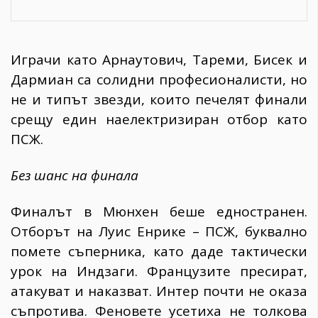
Играчи като Арнаутович, Тареми, Бисек и
Дармиан са солидни професионалисти, но
не и типът звезди, които печелят финали
срещу един наелектризиран отбор като
ПСЖ.
Без шанс на финала
Финалът в Мюнхен беше едностранен.
Отборът на Луис Енрике – ПСЖ, буквално
помете съперника, като даде тактически
урок на Индзаги. Французите пресират,
атакуват и наказват. Интер почти не оказа
съпротива. Феновете усетиха не толкова