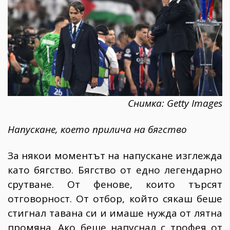
Снимка: Getty Images
Напускане, което прилича на бягство
За някои моментът на напускане изглежда
като бягство. Бягство от едно легендарно
срутване. От фенове, които търсят
отговорност. От отбор, който сякаш беше
стигнал тавана си и имаше нужда от лятна
промяна. Ако беше напуснал с трофея от