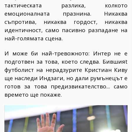
тактическата разлика, колкото
емоционалната празнина. Никаква
съпротива, никаква гордост, никаква
идентичност, само пасивно разпадане на
най-голямата сцена.
И може би най-тревожното: Интер не е
подготвен за това, което следва. Бившияt
футболист на нерадзурите Кристиан Киву
ще наследи Индзаги, но дали румънецът е
готов за това предизвикателство... само
времето ще покаже.