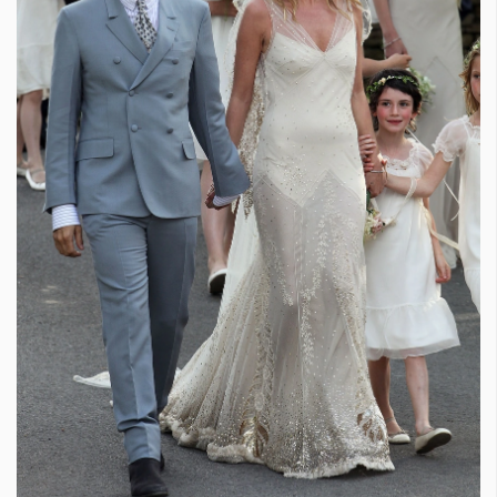
Красота
поверителност
Цветно
ModerenDom
Гурме
Пътувай
Wellness
СЛЕДВАЙТЕ НИ
Facebook
Instagram
Twitter
Pinterest
YouTube
Spotify
Soundcloud
Ако нашият сайт ви харесва, можете да се абонирате за
седмичния ни нюзлетър тук:
© 2026, HighViewArt | Всички права запазени