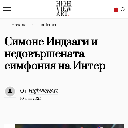
139
Бизнес
1633
Мода
Начало
Gentlemen
16
Dialogue
Симоне Индзаги и
Изкуство
недовършената
4340
симфония на Интер
Красота
777
От
HighViewArt
Дизайн
10 юни 2025
1272
1188
Книги