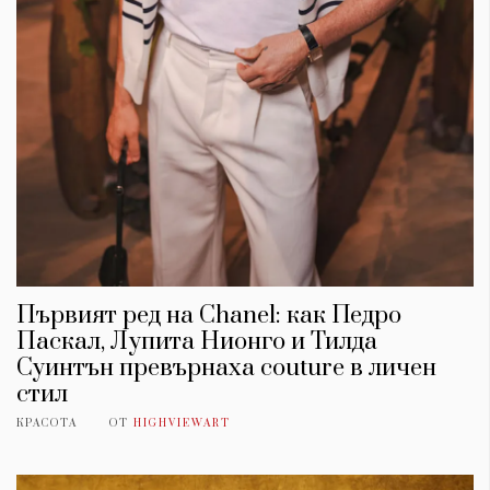
Първият ред на Chanel: как Педро
Паскал, Лупита Нионго и Тилда
Суинтън превърнаха couture в личен
стил
КРАСОТА
ОТ
HIGHVIEWART