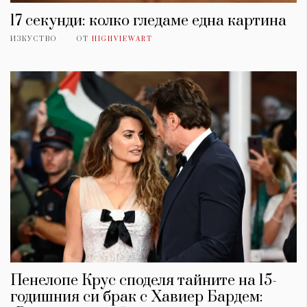
17 секунди: колко гледаме една картина
ИЗКУСТВО
ОТ
HIGHVIEWART
Пенелопе Крус споделя тайните на 15-
годишния си брак с Хавиер Бардем: