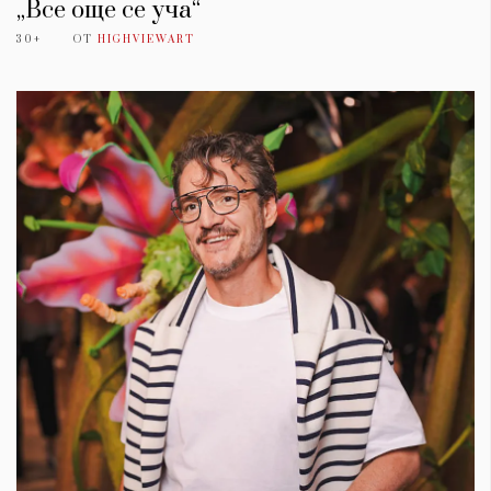
„Все още се уча“
30+
ОТ
HIGHVIEWART