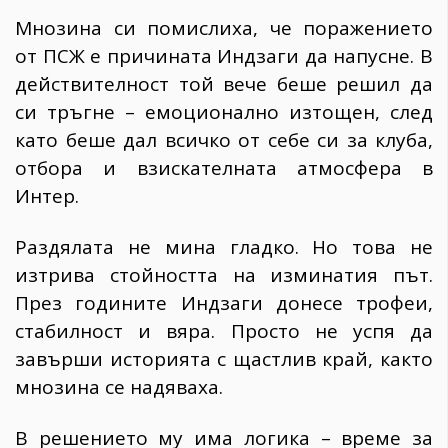
Мнозина си помислиха, че поражението
от ПСЖ е причината Индзаги да напусне. В
действителност той вече беше решил да
си тръгне – емоционално изтощен, след
като беше дал всичко от себе си за клуба,
отбора и взискателната атмосфера в
Интер.
Раздялата не мина гладко. Но това не
изтрива стойността на изминатия път.
През годините Индзаги донесе трофеи,
стабилност и вяра. Просто не успя да
завърши историята с щастлив край, както
мнозина се надяваха.
В решението му има логика – време за