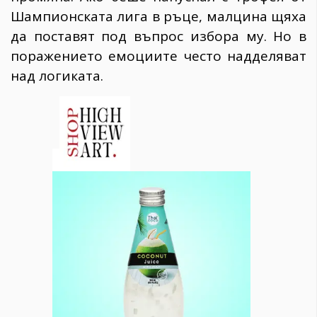
Шампионската лига в ръце, малцина щяха
да поставят под въпрос избора му. Но в
поражението емоциите често надделяват
над логиката.