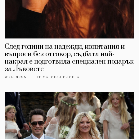
След години на надежди, изпитания и
въпроси без отговор, съдбата най-
накрая е подготвила специален подарък
за Лъвовете
WELLNESS
ОТ
МАРИЕЛА ИЛИЕВА
КАТЕГОРИИ
ЗА НАС
Wine&Dine
Условия за
Подкасти
ползване
Мода
За нас
Dialogue
Реклама
Изкуство
Политика за