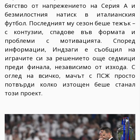
бягство от напрежението на Серия А и
безмилостния натиск в италианския
футбол. Последният му сезон беше тежък –
с контузии, спадове във формата и
проблеми с мотивацията. Според
информации, Индзаги е съобщил на
играчите си за решението още седмици
преди финала, независимо от изхода. С
оглед на всичко, мачът с ПСЖ просто
потвърди колко изтощен беше станал
този проект.