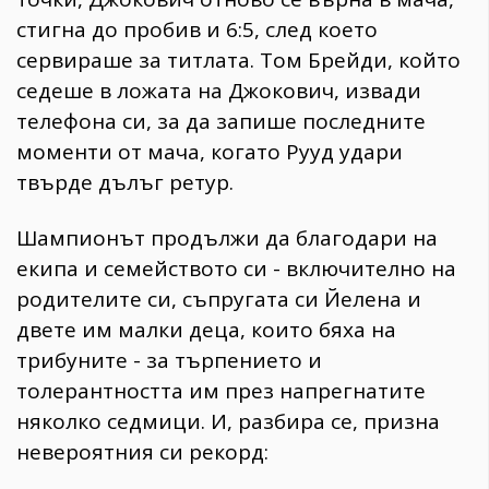
стигна до пробив и 6:5, след което
сервираше за титлата. Том Брейди, който
седеше в ложата на Джокович, извади
телефона си, за да запише последните
моменти от мача, когато Рууд удари
твърде дълъг ретур.
Шампионът продължи да благодари на
екипа и семейството си - включително на
родителите си, съпругата си Йелена и
двете им малки деца, които бяха на
трибуните - за търпението и
толерантността им през напрегнатите
няколко седмици. И, разбира се, призна
невероятния си рекорд: