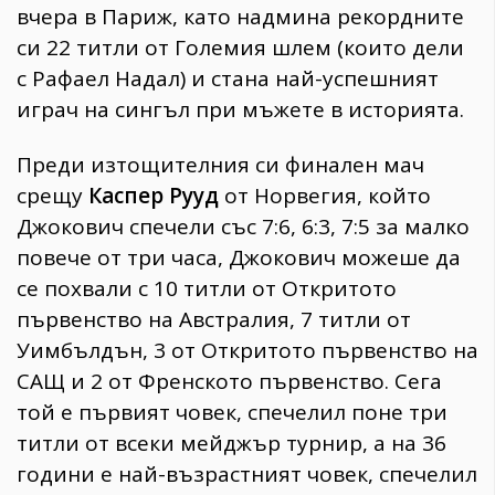
вчера в Париж, като надмина рекордните
си 22 титли от Големия шлем (които дели
с Рафаел Надал) и стана най-успешният
играч на сингъл при мъжете в историята.
Преди изтощителния си финален мач
срещу
Каспер Рууд
от Норвегия, който
Джокович спечели със 7:6, 6:3, 7:5 за малко
повече от три часа, Джокович можеше да
се похвали с 10 титли от Откритото
първенство на Австралия, 7 титли от
Уимбълдън, 3 от Откритото първенство на
САЩ и 2 от Френското първенство. Сега
той е първият човек, спечелил поне три
титли от всеки мейджър турнир, а на 36
години е най-възрастният човек, спечелил