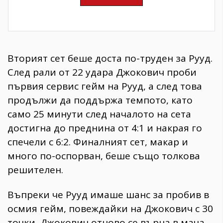
Вторият сет беше доста по-труден за Рууд.
След рали от 22 удара Джокович проби
първия сервис гейм на Рууд, а след това
продължи да поддържа темпото, като
само 25 минути след началото на сета
достигна до преднина от 4:1 и накрая го
спечели с 6:2. Финалният сет, макар и
много по-оспорван, беше също толкова
решителен.
Въпреки че Рууд имаше шанс за пробив в
осмия гейм, повеждайки на Джокович с 30
точки, Джокович отново се върна в мача,