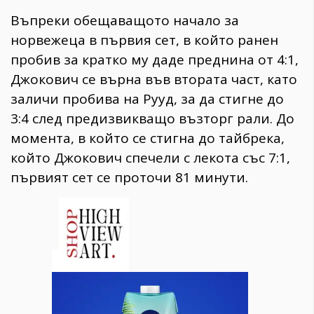
Въпреки обещаващото начало за
норвежеца в първия сет, в който ранен
пробив за кратко му даде преднина от 4:1,
Джокович се върна във втората част, като
заличи пробива на Рууд, за да стигне до
3:4 след предизвикващо възторг рали. До
момента, в който се стигна до тайбрека,
който Джокович спечели с лекота със 7:1,
първият сет се проточи 81 минути.