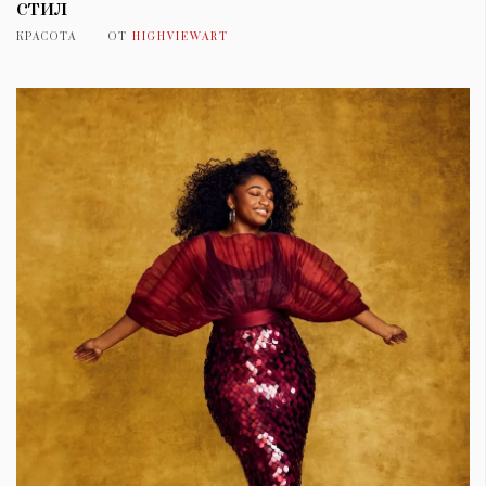
стил
КРАСОТА
ОТ
HIGHVIEWART