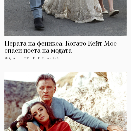
Перата на феникса: Когато Кейт Мос
спаси поета на модата
МОДА
ОТ
НЕЛИ СЛАВОВА
КАТЕГОРИИ
ЗА НАС
Wine&Dine
Условия за
Подкасти
ползване
Мода
За нас
Dialogue
Реклама
Изкуство
Политика за