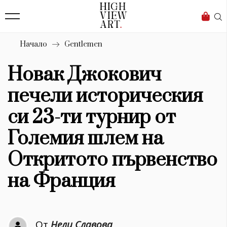
139
Бизнес
1633
Мода
Начало
Gentlemen
16
Dialogue
Новак Джокович
Изкуство
печели историческия
4340
си 23-ти турнир от
Красота
Големия шлем на
777
Откритото първенство
Дизайн
на Франция
1272
1188
Книги
От
Нели Славова