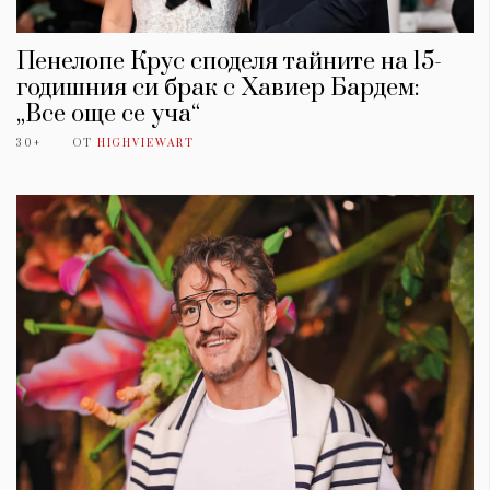
Пенелопе Крус споделя тайните на 15-
годишния си брак с Хавиер Бардем:
„Все още се уча“
30+
ОТ
HIGHVIEWART