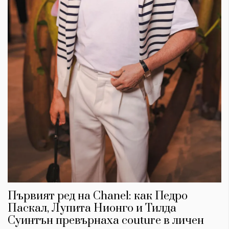
Първият ред на Chanel: как Педро
Паскал, Лупита Нионго и Тилда
Суинтън превърнаха couture в личен