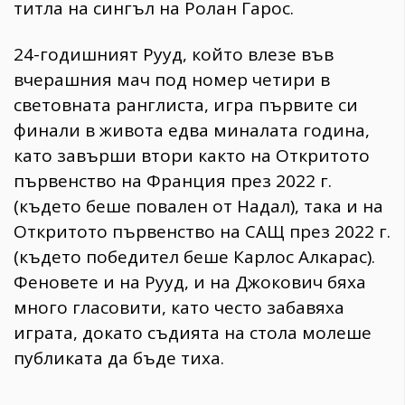
титла на сингъл на Ролан Гарос.
24-годишният Рууд, който влезе във
вчерашния мач под номер четири в
световната ранглиста, игра първите си
финали в живота едва миналата година,
като завърши втори както на Откритото
първенство на Франция през 2022 г.
(където беше повален от Надал), така и на
Откритото първенство на САЩ през 2022 г.
(където победител беше Карлос Алкарас).
Феновете и на Рууд, и на Джокович бяха
много гласовити, като често забавяха
играта, докато съдията на стола молеше
публиката да бъде тиха.