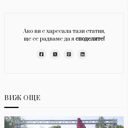
Красота
поверителност
Цветно
ModerenDom
Гурме
Пътувай
Wellness
Ако ви е харесала тази статия,
СЛЕДВАЙТЕ НИ
ще се радваме да я
споделите!
Facebook
Instagram
Twitter
Pinterest
YouTube
Spotify
Soundcloud
Ако нашият сайт ви харесва, можете да се абонирате за
седмичния ни нюзлетър тук:
ВИЖ ОЩЕ
© 2026, HighViewArt | Всички права запазени