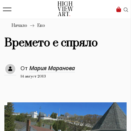
139
Бизнес
1633
Мода
Начало
Еко
16
Dialogue
Времето е спряло
Изкуство
4340
От
Мария Маранова
Красота
14 август 2013
777
Дизайн
1272
1188
Книги