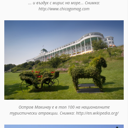
... и въздух с мирис на море... Снимка:
http://www.chicagomag.com
Остров Макинау е в топ 100 на националните
туристически атракции. Снимка: http://en.wikipedia.org/