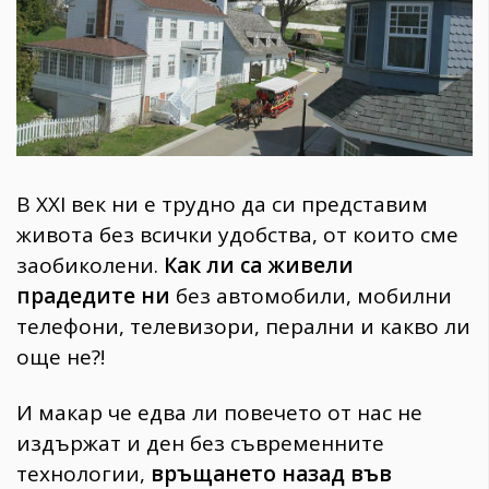
1970
30+
1710
Гурме
Пътувай
237
В XXI век ни е трудно да си представим
389
Здраве
живота без всички удобствa, от които сме
заобиколени.
Как ли са живели
Gentlemen
прадедите ни
без автомобили, мобилни
382
телефони, телевизори, перални и какво ли
още не?!
Wellness
1817
И макар че едва ли повечето от нас не
издържат и ден без съвременните
ПОСЛЕДВАЙТЕ
технологии,
връщането назад във
НИ