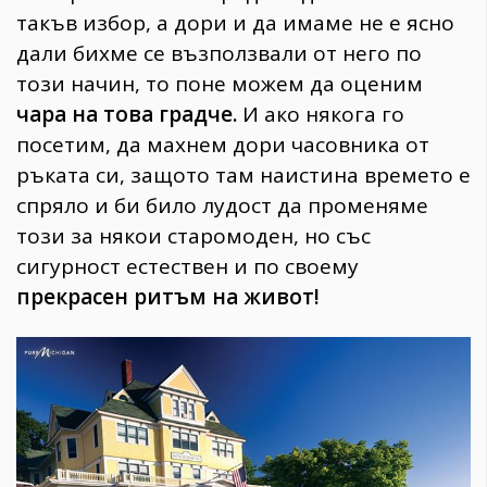
такъв избор, а дори и да имаме не е ясно
дали бихме се възползвали от него по
този начин, то поне можем да оценим
чара на това градче.
И ако някога го
посетим, да махнем дори часовника от
ръката си, защото там наистина времето е
спряло и би било лудост да променяме
този за някои старомоден, но със
сигурност естествен и по своему
прекрасен ритъм на живот!