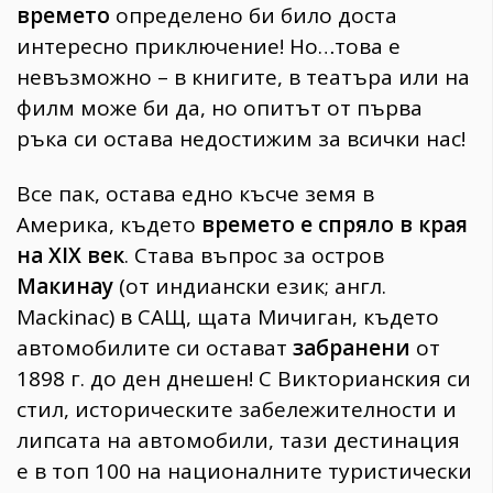
времето
определено би било доста
интересно приключение! Но…това е
невъзможно – в книгите, в театъра или на
филм може би да, но опитът от първа
ръка си остава недостижим за всички нас!
Все пак, остава едно късче земя в
Америка, където
времето е спряло в края
на ХIХ век
. Става въпрос за остров
Макинау
(от индиански език; англ.
Mackinaс) в САЩ, щата Мичиган, където
автомобилите си остават
забранени
от
1898 г. до ден днешен! С Викторианския си
стил, историческите забележителности и
липсата на автомобили, тази дестинация
е в топ 100 на националните туристически