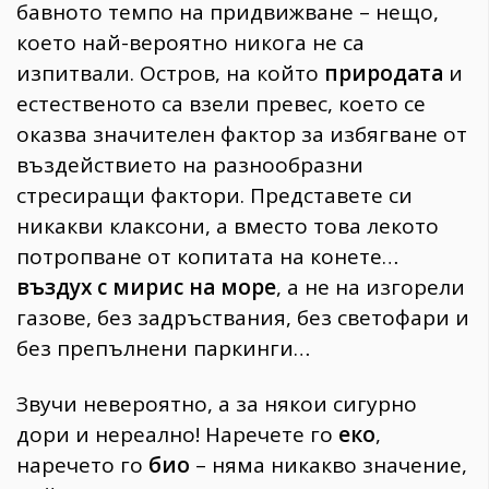
бавното темпо на придвижване – нещо,
което най-вероятно никога не са
изпитвали. Остров, на който
природата
и
естественото са взели превес, което се
оказва значителен фактор за избягване от
въздействието на разнообразни
стресиращи фактори. Представете си
никакви клаксони, а вместо това лекото
потропване от копитата на конете…
въздух с мирис на море
, а не на изгорели
газове, без задръствания, без светофари и
без препълнени паркинги…
Звучи невероятно, а за някои сигурно
дори и нереално! Наречете го
еко
,
наречето го
био
– няма никакво значение,