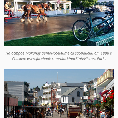
На остров Макинау автомобилите са забранени от 1898 г.
Снимка: www.facebook.com/MackinacStateHistoricParks