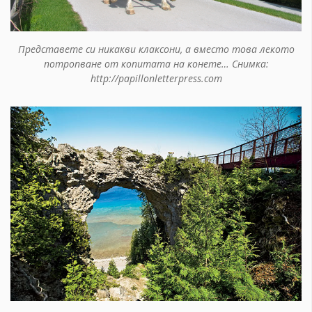
Представете си никакви клаксони, а вместо това лекото
потропване от копитата на конете… Снимка:
http://papillonletterpress.com