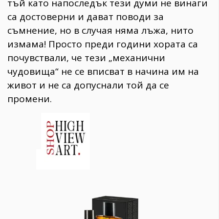
тъй като напоследък тези думи не винаги
са достоверни и дават поводи за
съмнение, но в случая няма лъжа, нито
измама! Просто преди години хората са
почувствали, че тези „механични
чудовища“ не се вписват в начина им на
живот и не са допуснали той да се
промени.