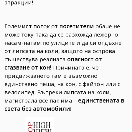
атракции!
Големият поток от
посетители
обаче не
може току-така да се разхожда лежерно
насам-натам по улиците и да си отдъхне
от липсата на коли, защото на острова
съществува реалната
опасност от
сгазване от кон!
Причината е, че
придвижването там е възможно
единствено пеша, на кон, с файтон или с
велосипед. Въпреки липсата на коли,
магистрала все пак има –
единствената в
света без автомобили
!