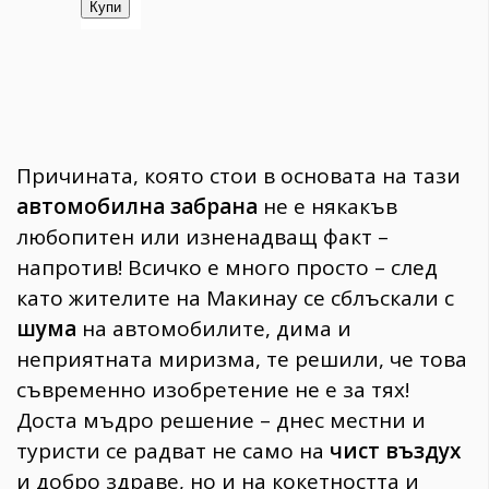
Причината, която стои в основата на тази
автомобилна забрана
не е някакъв
любопитен или изненадващ факт –
напротив! Всичко е много просто – след
като жителите на Макинау се сблъскали с
шума
на автомобилите, дима и
неприятната миризма, те решили, че това
съвременно изобретение не е за тях!
Доста мъдро решение – днес местни и
туристи се радват не само на
чист въздух
и добро здраве, но и на кокетността и