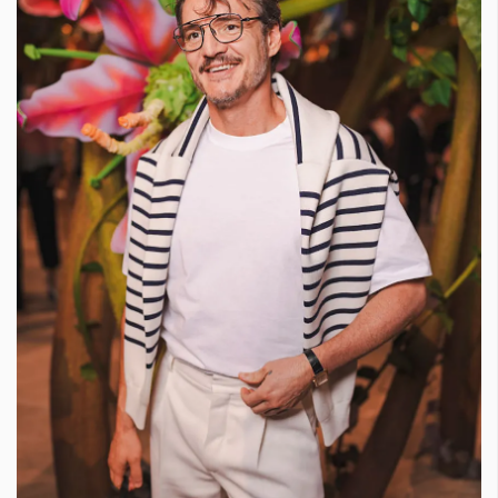
Красота
поверителност
Цветно
ModerenDom
Гурме
Пътувай
Wellness
СЛЕДВАЙТЕ НИ
Facebook
Instagram
Twitter
Pinterest
YouTube
Spotify
Soundcloud
Ако нашият сайт ви харесва, можете да се абонирате за
седмичния ни нюзлетър тук:
© 2026, HighViewArt | Всички права запазени