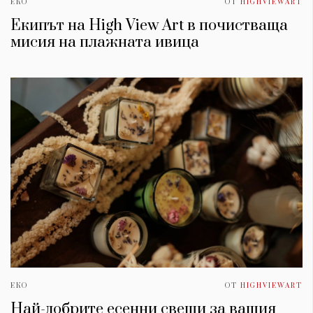
ЕКО
ОТ
HIGHVIEWART
Екипът на High View Art в почистваща
мисия на плажната ивица
ЕКО
ОТ
HIGHVIEWART
Най-добрите есенни свещи за вашия