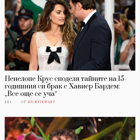
Пенелопе Крус споделя тайните на 15-
годишния си брак с Хавиер Бардем:
„Все още се уча“
КАТЕГОРИИ
ЗА НАС
30+
ОТ
HIGHVIEWART
Wine&Dine
Условия за
Подкасти
ползване
Мода
За нас
Dialogue
Реклама
Изкуство
Политика за