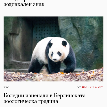
зодиакален знак
ЕКО
ОТ
HIGHVIEWART
Коледни изненади в Берлинската
зоологическа градина