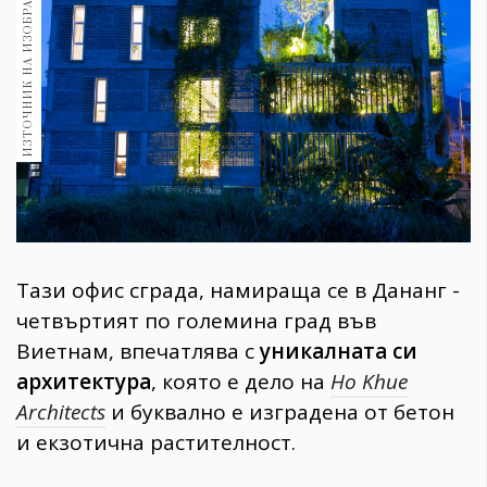
ИЗТОЧНИК НА ИЗОБРАЖЕНИЕ:
1970
30+
1710
Гурме
Пътувай
237
389
Здраве
Gentlemen
Тази офис сграда, намираща се в Дананг -
382
четвъртият по големина град във
Виетнам, впечатлява с
уникалната си
Wellness
архитектура
, която е дело на
Ho Khue
1817
Architects
и буквално е изградена от бетон
и екзотична растителност.
ПОСЛЕДВАЙТЕ
НИ