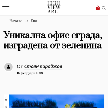
139
Бизнес
1633
Мода
Начало
Еко
16
Dialogue
Уникална офис сграда,
Изкуство
изградена от зеленина
4340
Красота
От
Стоян Караджов
777
16 февруари 2018
Дизайн
1272
1188
Книги