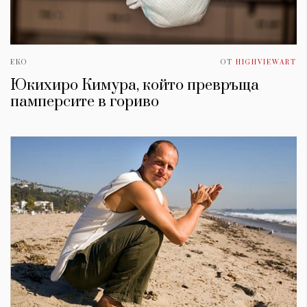
ЕКО
ОТ
HIGHVIEWART
Юкихиро Кимура, който превръща
памперсите в гориво