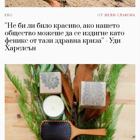
ЕКО
ОТ
НЕЛИ СЛАВОВА
''Не би ли било красиво, ако нашето
общество можеше да се издигне като
феникс от тази здравна криза'' - Уди
Харелсън
КАТЕГОРИИ
ЗА НАС
Wine&Dine
Условия за
Подкасти
ползване
Мода
За нас
Dialogue
Реклама
Изкуство
Политика за