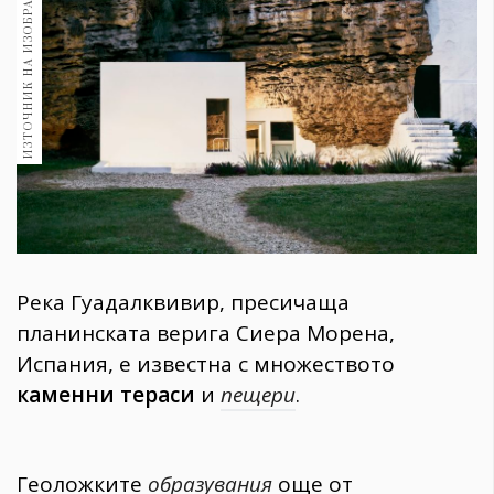
ИЗТОЧНИК НА ИЗОБРАЖЕНИЕ:
1970
30+
1710
Гурме
Пътувай
237
389
Здраве
Gentlemen
382
Река Гуадалквивир, пресичаща
планинската верига Сиера Морена,
Wellness
Испания, е известна с множеството
1817
каменни тераси
и
пещери
.
ПОСЛЕДВАЙТЕ
Геоложките
образувания
още от
НИ