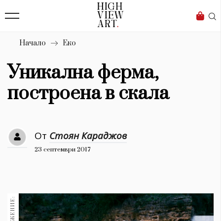
139
Бизнес
1633
Мода
Начало
Еко
16
Dialogue
Уникална ферма,
Изкуство
построена в скала
4340
Красота
От
Стоян Караджов
777
23 септември 2017
Дизайн
1272
1188
Книги