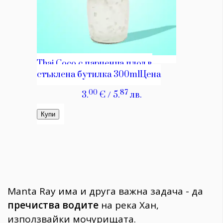
Manta Ray има и друга важна задача - да
пречиства водите
на река Хан,
използвайки мочурищата.