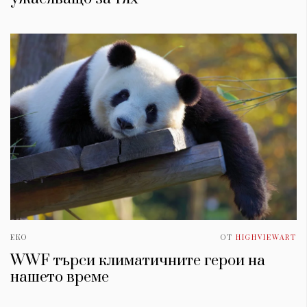
Красота
поверителност
Цветно
ModerenDom
Гурме
Пътувай
Wellness
СЛЕДВАЙТЕ НИ
Facebook
Instagram
Twitter
Pinterest
YouTube
Spotify
Soundcloud
Ако нашият сайт ви харесва, можете да се абонирате за
седмичния ни нюзлетър тук:
ЕКО
ОТ
HIGHVIEWART
WWF търси климатичните герои на
нашето време
© 2026, HighViewArt | Всички права запазени