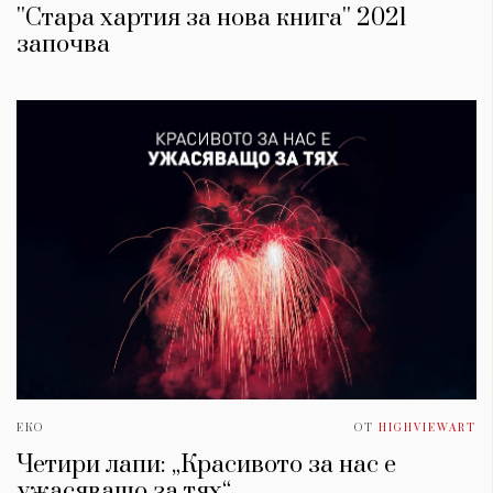
''Стара хартия за нова книга'' 2021
започва
КАТЕГОРИИ
ЗА НАС
Wine&Dine
Условия за
Подкасти
ползване
Мода
За нас
ЕКО
ОТ
HIGHVIEWART
Dialogue
Реклама
Четири лапи: „Красивото за нас е
Изкуство
Политика за
ужасяващо за тях“