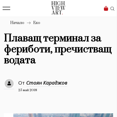
139
Бизнес
1633
Мода
Начало
Еко
16
Dialogue
Плаващ терминал за
Изкуство
фериботи, пречистващ
4340
водата
Красота
777
От
Стоян Караджов
Дизайн
25 май 2018
1272
1188
Книги