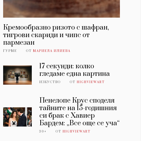
Кремообразно ризото с шафран,
тигрови скариди и чипс от
пармезан
ГУРМЕ
ОТ
МАРИЕЛА ИЛИЕВА
17 секунди: колко
гледаме една картина
ИЗКУСТВО
ОТ
HIGHVIEWART
Пенелопе Крус споделя
тайните на 15-годишния
си брак с Хавиер
Бардем: „Все още се уча“
30+
ОТ
HIGHVIEWART