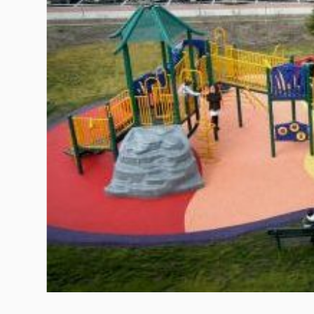
Гурме
237
Пътувай
389
Здраве
Gentlemen
382
1817
Wellness
ПОСЛЕДВАЙТЕ
НИ