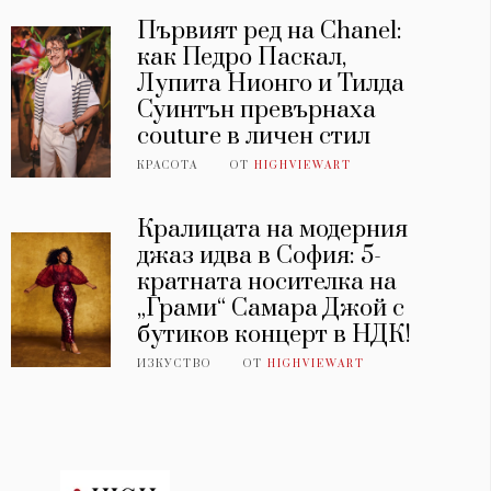
Първият ред на Chanel:
как Педро Паскал,
Лупита Нионго и Тилда
Суинтън превърнаха
couture в личен стил
КРАСОТА
ОТ
HIGHVIEWART
Кралицата на модерния
джаз идва в София: 5-
кратната носителка на
„Грами“ Самара Джой с
бутиков концерт в НДК!
ИЗКУСТВО
ОТ
HIGHVIEWART