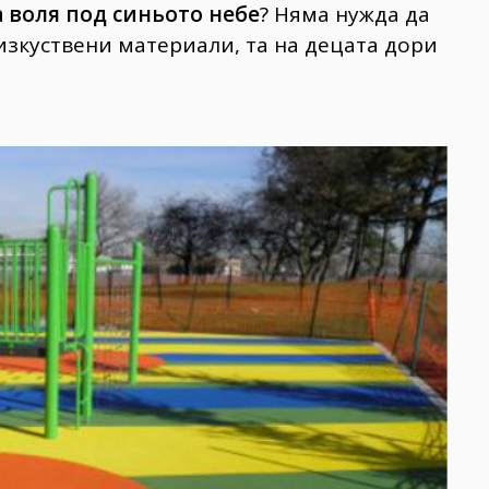
 воля под синьото небе
? Няма нужда да
изкуствени материали, та на децата дори