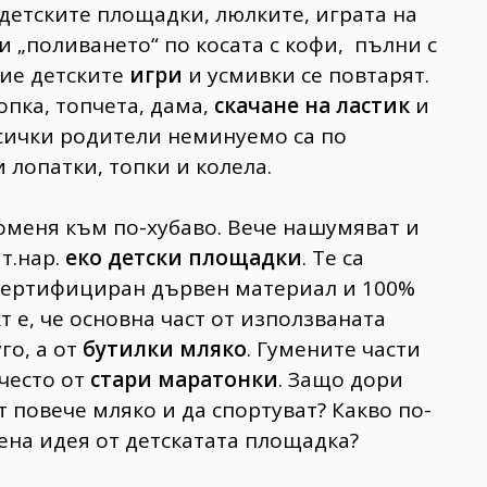
 детските площадки, люлките, играта на
и „поливането“ по косата с кофи, пълни с
ие детските
игри
и усмивки се повтарят.
опка, топчета, дама,
скачане на ластик
и
всички родители неминуемо са по
 лопатки, топки и колела.
роменя към по-хубаво. Вече нашумяват и
т.нар.
еко детски площадки
. Те са
 сертифициран дървен материал и 100%
 е, че основна част от използваната
го, а от
бутилки мляко
. Гумените части
често от
стари маратонки
. Защо дори
т повече мляко и да спортуват? Какво по-
ена идея от детскатата площадка?