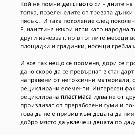
Кой не помни
детството
си – дните на
топка, позеленелите от тревата дънки 
пясък… И така поколение след поколен
Е, наистина някои игри като народна т
други изчезват, но в топлите месеци 
площадки и градинки, носещи гребла и
И все пак нещо се променя, дори се п
дано скоро да се превърнат в стандарт 
направени от нетоксични материали,
рециклирани елементи. Интересен факт
рециклирана
пластмаса
идва не от дру
произлизат от преработени гуми и по-
това да не е призив към децата да пия
добро място да увлечеш децата по дад