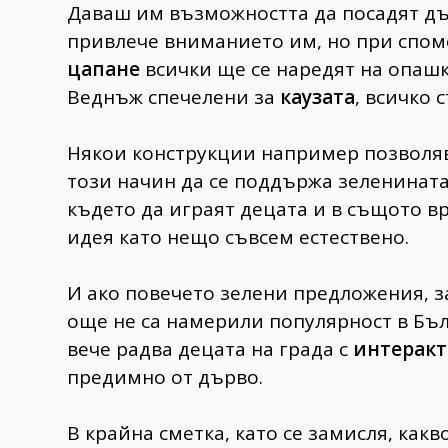
Даваш им възможността да посадят дър
привлече вниманието им, но при спо
цапане
всички ще се наредят на опашка
Веднъж спечелени за
каузата
, всичко 
Някои конструкции например позволя
този начин да се поддържа зеленинат
където да играят децата и в същото в
идея като нещо съвсем естествено.
И ако повечето зелени предложения, з
още не са намерили популярност в Бълг
вече радва децата на града с
интеракт
предимно от дърво.
В крайна сметка, като се замисля, какв