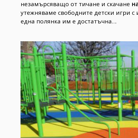
незамърсяващо от тичане и скачане
на
утежняваме свободните детски игри с 
една полянка им е достатъчна…