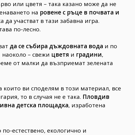
во или цветя – така казано може да не
менаването на
ровене с ръце в почвата и
 да участват в тази забавна игра.
става по-лесно.
ват
да се събира дъждовната вода
и по
а наоколо – свежи
цветя
и
градини
,
реме от малки да възприемат зелената
а които ви споделям в този материал, все
ария, то в случая не е така.
Пловдив
ивна детска площадка
, изработена
о по-естествено, екологично и