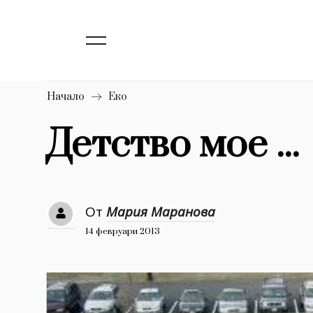
139
Бизнес
1633
Мода
16
Dialogue
Начало
Еко
Изкуство
Детство мое ...
4340
777
Красота
1272
Дизайн
От
Мария Маранова
14 февруари 2013
1188
Книги
1970
30+
1710