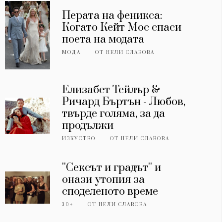
Перата на феникса:
Когато Кейт Мос спаси
поета на модата
МОДА
ОТ
НЕЛИ СЛАВОВА
Елизабет Тейлър &
Ричард Бъртън - Любов,
твърде голяма, за да
продължи
ИЗКУСТВО
ОТ
НЕЛИ СЛАВОВА
''Сексът и градът'' и
онази утопия за
споделеното време
30+
ОТ
НЕЛИ СЛАВОВА