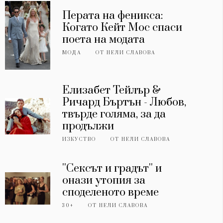
Перата на феникса:
Когато Кейт Мос спаси
поета на модата
МОДА
ОТ
НЕЛИ СЛАВОВА
Елизабет Тейлър &
Ричард Бъртън - Любов,
твърде голяма, за да
продължи
ИЗКУСТВО
ОТ
НЕЛИ СЛАВОВА
''Сексът и градът'' и
онази утопия за
споделеното време
30+
ОТ
НЕЛИ СЛАВОВА