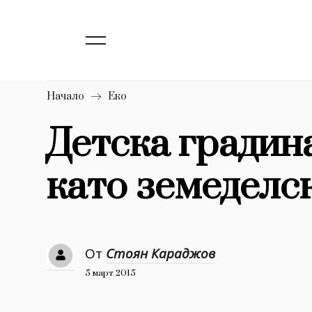
139
Бизнес
1633
Мода
16
Dialogue
Начало
Еко
Изкуство
Детска градин
4340
като земеделс
777
Красота
1272
Дизайн
1188
Книги
От
Стоян Караджов
1970
30+
5 март 2015
1710