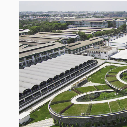
Гурме
237
Пътувай
389
Здраве
Gentlemen
382
1817
Wellness
ПОСЛЕДВАЙТЕ
НИ