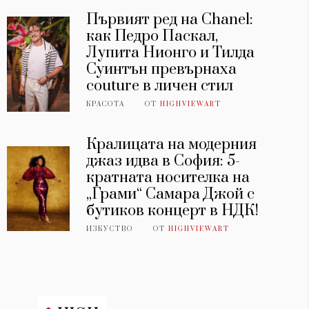
Първият ред на Chanel:
как Педро Паскал,
Лупита Нионго и Тилда
Суинтън превърнаха
couture в личен стил
КРАСОТА
ОТ
HIGHVIEWART
Кралицата на модерния
джаз идва в София: 5-
кратната носителка на
„Грами“ Самара Джой с
бутиков концерт в НДК!
ИЗКУСТВО
ОТ
HIGHVIEWART