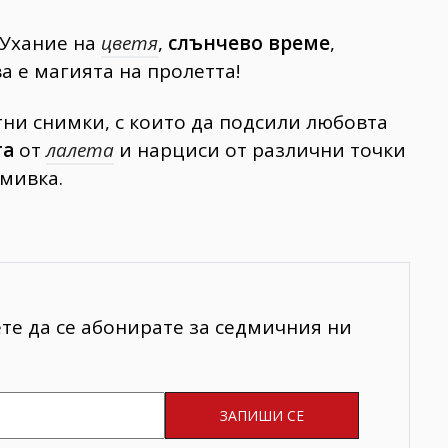
. Ухание на
цветя
,
слънчево време
,
а е магията на пролетта!
тни снимки, с които да подсили любовта
та
от
лалета
и нарциси от различни точки
смивка.
ете да се абонирате за седмичния ни