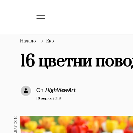
139
Бизнес
1633
Мода
16
Dialogue
Начало
Еко
Изкуство
16 цветни пово
4340
777
Красота
1272
Дизайн
От
HighViewArt
18 април 2019
1188
Книги
1970
30+
1710