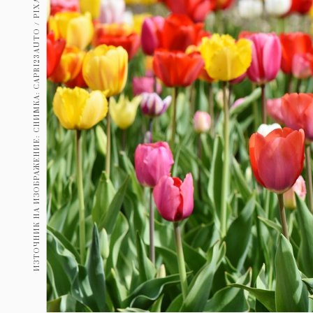
ИЗТОЧНИК НА ИЗОБРАЖЕНИЕ: СНИМКА: CAPRI23AUTO / PIXABAY.COM
Гурме
237
Пътувай
389
Здраве
Gentlemen
382
1817
Wellness
ПОСЛЕДВАЙТЕ
НИ