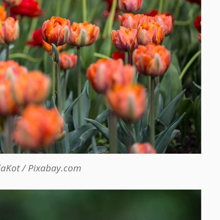
laKot / Pixabay.com