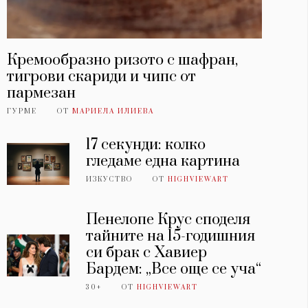
Кремообразно ризото с шафран,
тигрови скариди и чипс от
пармезан
ГУРМЕ
ОТ
МАРИЕЛА ИЛИЕВА
17 секунди: колко
гледаме една картина
ИЗКУСТВО
ОТ
HIGHVIEWART
Пенелопе Крус споделя
тайните на 15-годишния
си брак с Хавиер
Бардем: „Все още се уча“
30+
ОТ
HIGHVIEWART