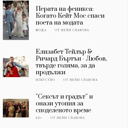
Перата на феникса:
Когато Кейт Мос спаси
поета на модата
МОДА
ОТ
НЕЛИ СЛАВОВА
Елизабет Тейлър &
Ричард Бъртън - Любов,
твърде голяма, за да
продължи
ИЗКУСТВО
ОТ
НЕЛИ СЛАВОВА
''Сексът и градът'' и
онази утопия за
споделеното време
30+
ОТ
НЕЛИ СЛАВОВА