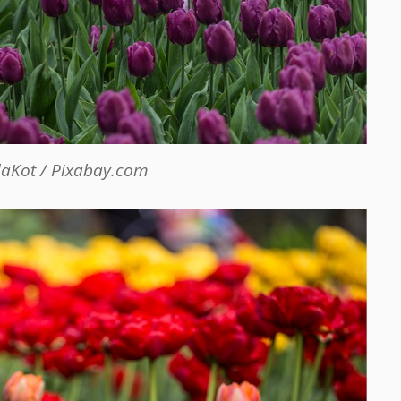
laKot / Pixabay.com