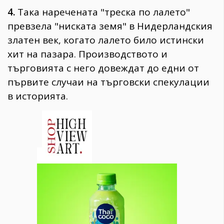
4.
Така наречената "треска по лалето"
превзела "ниската земя" в Нидерландския
златен век, когато лалето било истински
хит на пазара. Производството и
търговията с него довеждат до едни от
първите случаи на търговски спекулации
в историята.