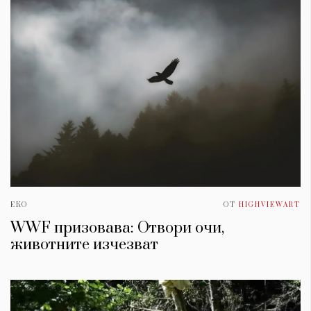
Красота
поверителност
Цветно
ModerenDom
Гурме
Пътувай
Wellness
СЛЕДВАЙТЕ НИ
Facebook
Instagram
Twitter
Pinterest
YouTube
Spotify
Soundcloud
Ако нашият сайт ви харесва, можете да се абонирате за
седмичния ни нюзлетър тук:
ЕКО
ОТ
HIGHVIEWART
WWF призовава: Отвори очи,
животните изчезват
© 2026, HighViewArt | Всички права запазени