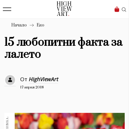
139
Бизнес
1633
Мода
Начало
Еко
16
Dialogue
15 любопитни факта за
Изкуство
лалето
4340
Красота
От
HighViewArt
777
17 април 2018
Дизайн
1272
1188
Книги