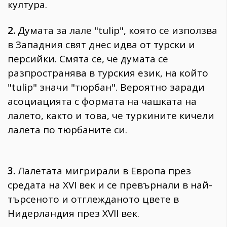
култура.
2.
Думата за лале "tulip", която се използва
в Западния свят днес идва от турски и
персийки. Смята се, че думата се
разпространява в турския език, на който
"tulip" значи "тюрбан". Вероятно заради
асоциацията с формата на чашката на
лалето, както и това, че туркините кичели
лалета по тюрбаните си.
3.
Лалетата мигрирали в Европа през
средата на XVI век и се превърнали в най-
търсеното и отглежданото цвете в
Нидерландия през XVII век.