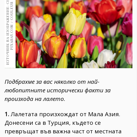
И
З
Т
О
Ч
Н
И
К
Н
А
И
З
О
Б
Р
А
Ж
Е
Н
И
Е
:
Н
И
М
К
А
:
P
I
X
A
B
A
Y
.
C
O
M
/
C
O
U
L
E
U
1970
С
R
30+
1710
Гурме
Пътувай
237
389
Здраве
Gentlemen
Подбрахме за вас няколко от най-
382
любопитните исторически факти за
произхода на лалето.
Wellness
1817
1.
Лалетата произхождат от Мала Азия.
Донесени са в Турция, където се
ПОСЛЕДВАЙТЕ
превръщат във важна част от местната
НИ