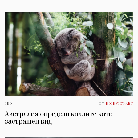
КАТЕГОРИИ
ЗА НАС
ЕКО
ОТ
HIGHVIEWART
Wine&Dine
Условия за
Подкасти
ползване
Австралия определи коалите като
Мода
За нас
застрашен вид
Dialogue
Реклама
Изкуство
Политика за