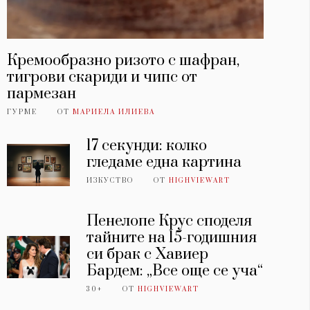
Кремообразно ризото с шафран,
тигрови скариди и чипс от
пармезан
ГУРМЕ
ОТ
МАРИЕЛА ИЛИЕВА
17 секунди: колко
гледаме една картина
ИЗКУСТВО
ОТ
HIGHVIEWART
Пенелопе Крус споделя
тайните на 15-годишния
си брак с Хавиер
Бардем: „Все още се уча“
30+
ОТ
HIGHVIEWART