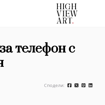
за телефон с
я
Сподели: