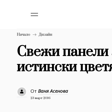
139
Бизнес
1633
Мода
16
Dialogue
Начало
Дизайн
Изкуство
Свежи панели 
4339
истински цвет
777
Красота
1272
Дизайн
1188
Книги
От
Ваня Асенова
1970
30+
23 март 2016
1709