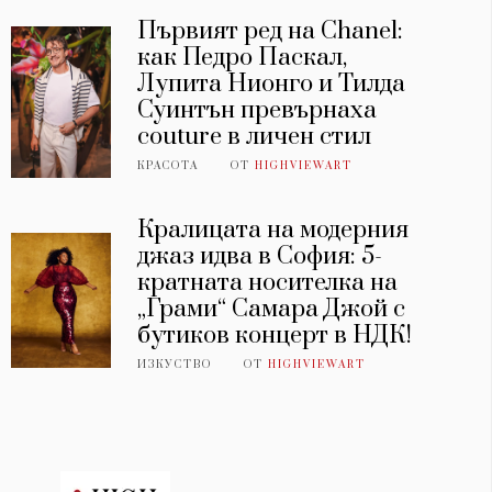
Първият ред на Chanel:
как Педро Паскал,
Лупита Нионго и Тилда
Суинтън превърнаха
couture в личен стил
КРАСОТА
ОТ
HIGHVIEWART
Кралицата на модерния
джаз идва в София: 5-
кратната носителка на
„Грами“ Самара Джой с
бутиков концерт в НДК!
ИЗКУСТВО
ОТ
HIGHVIEWART