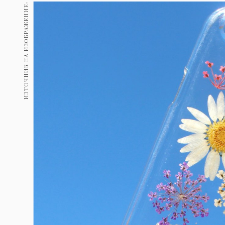
Гурме
ИЗТОЧНИК НА ИЗОБРАЖЕНИЕ:
237
Пътувай
389
Здраве
Gentlemen
382
1816
Wellness
ПОСЛЕДВАЙТЕ
НИ