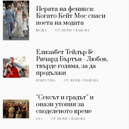
Перата на феникса:
Когато Кейт Мос спаси
поета на модата
МОДА
ОТ
НЕЛИ СЛАВОВА
Елизабет Тейлър &
Ричард Бъртън - Любов,
твърде голяма, за да
продължи
ИЗКУСТВО
ОТ
НЕЛИ СЛАВОВА
''Сексът и градът'' и
онази утопия за
споделеното време
30+
ОТ
НЕЛИ СЛАВОВА