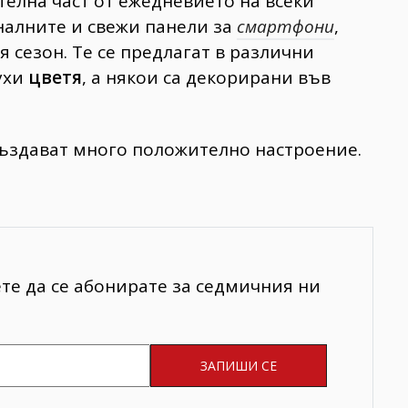
телна част от ежедневието на всеки
налните и свежи панели за
смартфони
,
сезон. Те се предлагат в различни
ухи
цветя
, а някои са декорирани във
създават много положително настроение.
ете да се абонирате за седмичния ни