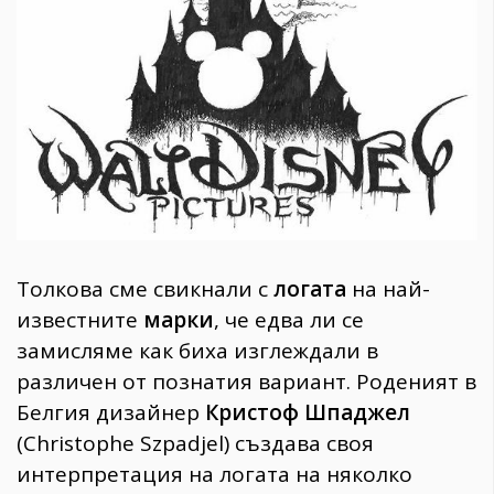
1970
30+
1709
Гурме
Пътувай
237
389
Здраве
Gentlemen
Толкова сме свикнали с
логата
на най-
382
известните
марки
, че едва ли се
замисляме как биха изглеждали в
Wellness
различен от познатия вариант. Роденият в
1816
Белгия дизайнер
Кристоф Шпаджел
(Christophe Szpadjel) създава своя
ПОСЛЕДВАЙТЕ
интерпретация на логата на няколко
НИ