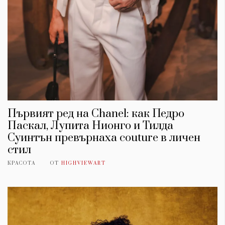
Първият ред на Chanel: как Педро
Паскал, Лупита Нионго и Тилда
Суинтън превърнаха couture в личен
стил
КРАСОТА
ОТ
HIGHVIEWART