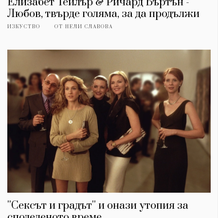
Елизабет Тейлър & Ричард Бъртън -
Любов, твърде голяма, за да продължи
ИЗКУСТВО
ОТ
НЕЛИ СЛАВОВА
''Сексът и градът'' и онази утопия за
споделеното време