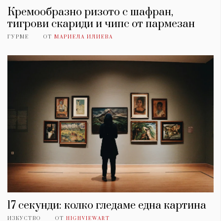
Кремообразно ризото с шафран,
тигрови скариди и чипс от пармезан
ГУРМЕ
ОТ
МАРИЕЛА ИЛИЕВА
17 секунди: колко гледаме една картина
ИЗКУСТВО
ОТ
HIGHVIEWART