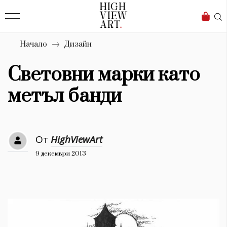
139
Бизнес
1633
Мода
Начало
Дизайн
16
Dialogue
Световни марки като
Изкуство
метъл банди
4339
Красота
От
HighViewArt
777
9 декември 2013
Дизайн
1272
1188
Книги