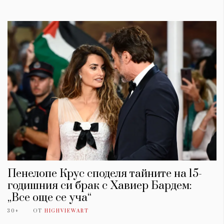
Пенелопе Крус споделя тайните на 15-
годишния си брак с Хавиер Бардем:
„Все още се уча“
30+
ОТ
HIGHVIEWART