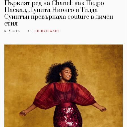
Първият ред на Chanel: как Педро
Паскал, Лупита Нионго и Тилда
Суинтън превърнаха couture в личен
стил
КРАСОТА
ОТ
HIGHVIEWART