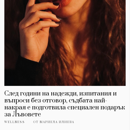
КАТЕГОРИИ
ЗА НАС
След години на надежди, изпитания и
въпроси без отговор, съдбата най-
Wine&Dine
Условия за
Подкасти
ползване
накрая е подготвила специален подарък
Мода
За нас
за Лъвовете
Dialogue
Реклама
WELLNESS
ОТ
МАРИЕЛА ИЛИЕВА
Изкуство
Политика за