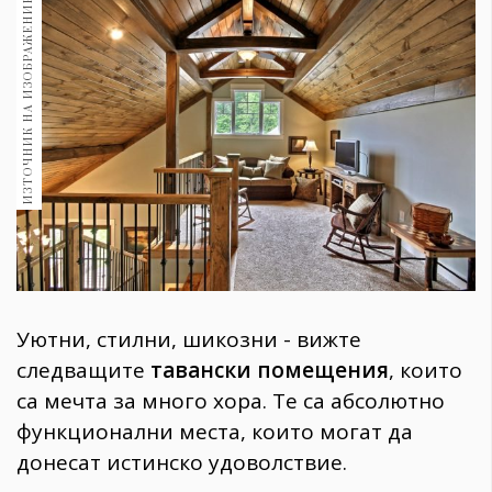
ИЗТОЧНИК НА ИЗОБРАЖЕНИЕ:
1970
30+
1709
Гурме
Пътувай
237
389
Здраве
Gentlemen
382
Уютни, стилни, шикозни - вижте
Wellness
следващите
тавански помещения
, които
1816
са мечта за много хора. Те са абсолютно
функционални места, които могат да
донесат истинско удоволствие.
ПОСЛЕДВАЙТЕ
НИ