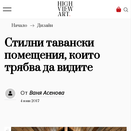
139
Бизнес
1633
Мода
Начало
Дизайн
16
Dialogue
Стилни тавански
Изкуство
помещения, които
4339
трябва да видите
Красота
777
От
Ваня Асенова
Дизайн
4 юни 2017
1272
1188
Книги