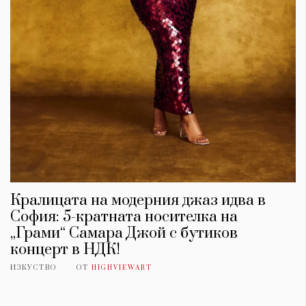
Кралицата на модерния джаз идва в
София: 5-кратната носителка на
„Грами“ Самара Джой с бутиков
концерт в НДК!
ИЗКУСТВО
ОТ
HIGHVIEWART