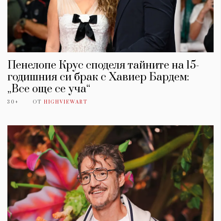
Пенелопе Крус споделя тайните на 15-
годишния си брак с Хавиер Бардем:
„Все още се уча“
30+
ОТ
HIGHVIEWART