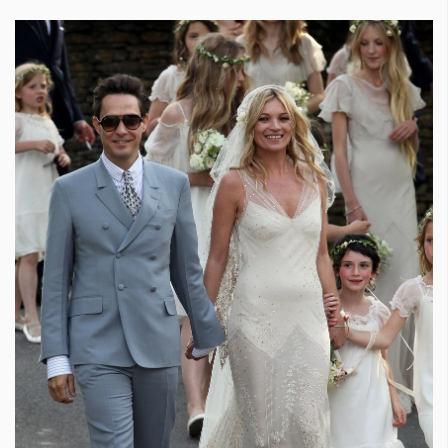
Красота
поверителност
Цветно
ModerenDom
Гурме
Пътувай
Wellness
СЛЕДВАЙТЕ НИ
Facebook
Instagram
Twitter
Pinterest
YouTube
Spotify
Soundcloud
Ако нашият сайт ви харесва, можете да се абонирате за
седмичния ни нюзлетър тук:
© 2026, HighViewArt | Всички права запазени