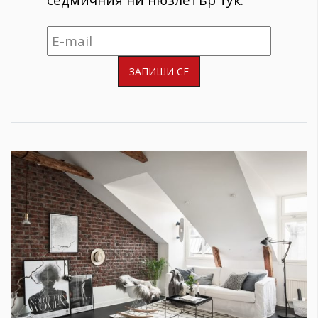
седмичния ни нюзлетър тук: