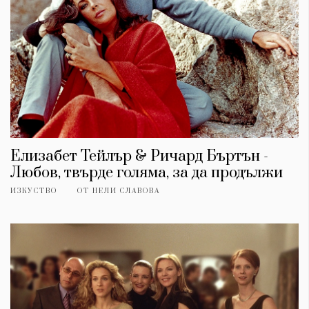
Елизабет Тейлър & Ричард Бъртън -
Любов, твърде голяма, за да продължи
ИЗКУСТВО
ОТ
НЕЛИ СЛАВОВА