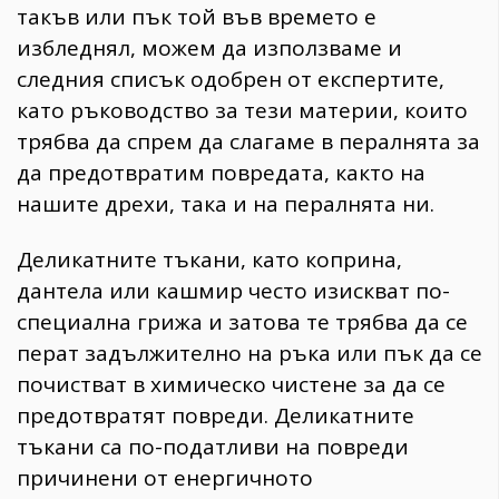
такъв или пък той във времето е
избледнял, можем да използваме и
следния списък одобрен от експертите,
като ръководство за тези материи, които
трябва да спрем да слагаме в пералнята за
да предотвратим повредата, както на
нашите дрехи, така и на пералнята ни.
Деликатните тъкани, като коприна,
дантела или кашмир често изискват по-
специална грижа и затова те трябва да се
перат задължително на ръка или пък да се
почистват в химическо чистене за да се
предотвратят повреди. Деликатните
тъкани са по-податливи на повреди
причинени от енергичното