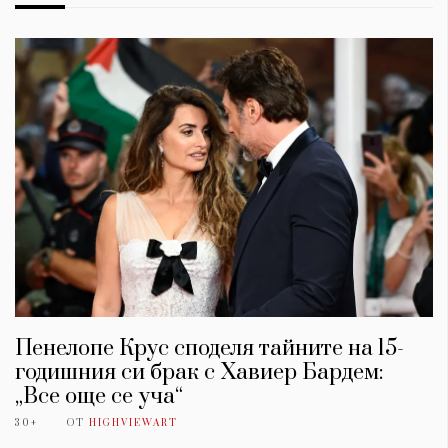
Пенелопе Крус споделя тайните на 15-
годишния си брак с Хавиер Бардем:
„Все още се уча“
30+
ОТ
HIGHVIEWART