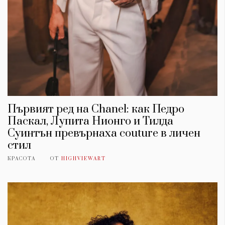
Първият ред на Chanel: как Педро
Паскал, Лупита Нионго и Тилда
Суинтън превърнаха couture в личен
стил
КРАСОТА
ОТ
HIGHVIEWART