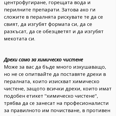
центрофугиране, горещата вода и
перилните препарати. Затова ако ги
сложите в пералнята рискувате те да се
свият, да изгубят формата си, да се
разкъсат, да се обезцветят и да изгубят
мекотата си.
Дрехи само за химическо чистене
Може за вас да бъде много изкушаващо,
но не се опитвайте да поставяте дрехи в
пералната, които изискват химическо
чистене, защото всички дрехи, които имат
подобен етикет ''химическо чистене'',
трябва да се занесат на професионалисти
за правилното им почистване, в противен