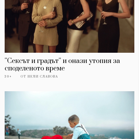
''Сексът и градът'' и онази утопия за
споделеното време
30+
ОТ
НЕЛИ СЛАВОВА
КАТЕГОРИИ
ЗА НАС
Wine&Dine
Условия за
Подкасти
ползване
Мода
За нас
Dialogue
Реклама
Изкуство
Политика за