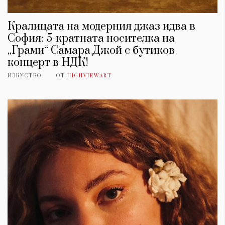
Кралицата на модерния джаз идва в
София: 5-кратната носителка на
„Грами“ Самара Джой с бутиков
концерт в НДК!
ИЗКУСТВО
ОТ
HIGHVIEWART