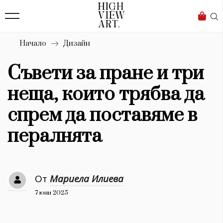
138
Бизнес
1633
Мода
Начало
Дизайн
16
Dialogue
Съвети за пране и три
Изкуство
неща, които трябва да
4339
спрем да поставяме в
Красота
пералнята
777
Дизайн
От
Мариела Илиева
1272
7 юни 2025
1188
Книги