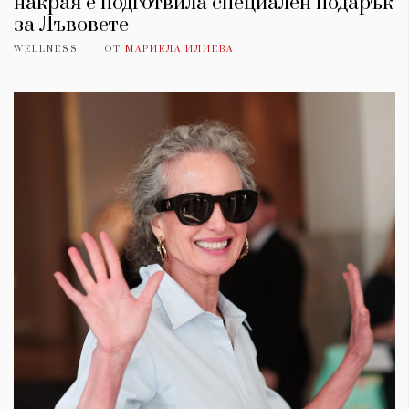
накрая е подготвила специален подарък
за Лъвовете
WELLNESS
ОТ
МАРИЕЛА ИЛИЕВА