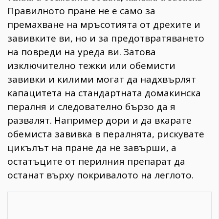
Правилното пране не е само за
премахване на мръсотията от дрехите и
завивките ви, но и за предотвратяването
на повреди на уреда ви. Затова
изключително тежки или обемисти
завивки и килими могат да надхвърлят
капацитета на стандартната домакинска
пералня и следователно бързо да я
развалят. Например дори и да вкарате
обемиста завивка в пералнята, рискувате
цикълът на пране да не завърши, а
остатъците от перилния препарат да
останат върху покривалото на леглото.