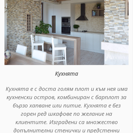
Кухнята
Кухнята е с доста голям плот и към нея има
кухненски остров, комбиниран с барплот за
бързо хапване или питие. Кухнята е без
горен ред шкафове по желание на
клиентите. Изградени са множество
допълнителни стенички и предстенни