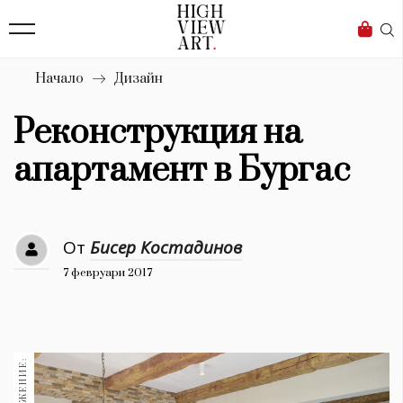
139
Бизнес
1633
Мода
Начало
Дизайн
16
Dialogue
Реконструкция на
Изкуство
апартамент в Бургас
4340
Красота
От
Бисер Костадинов
777
7 февруари 2017
Дизайн
1272
1188
Книги