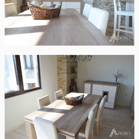
Красота
поверителност
Цветно
ModerenDom
Гурме
Пътувай
Wellness
СЛЕДВАЙТЕ НИ
Facebook
Instagram
Twitter
Pinterest
YouTube
Spotify
Soundcloud
Ако нашият сайт ви харесва, можете да се абонирате за
седмичния ни нюзлетър тук:
© 2026, HighViewArt | Всички права запазени