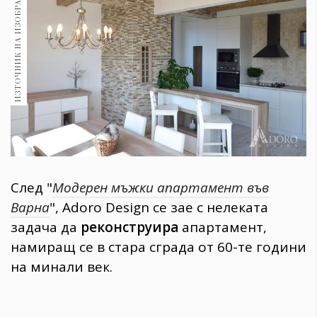
ИЗТОЧНИК НА ИЗОБРАЖЕНИЕ:
1970
30+
1710
Гурме
Пътувай
237
389
Здраве
Gentlemen
След "
Модерен мъжки апартамент във
382
Варна
", Adoro Design се зае с нелеката
задача да
реконструира
апартамент,
Wellness
намиращ се в стара сграда от 60-те години
1817
на минали век.
ПОСЛЕДВАЙТЕ
НИ