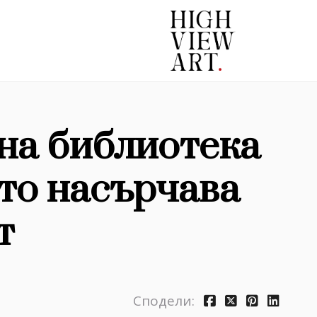
чна библиотека
ято насърчава
т
Сподели: