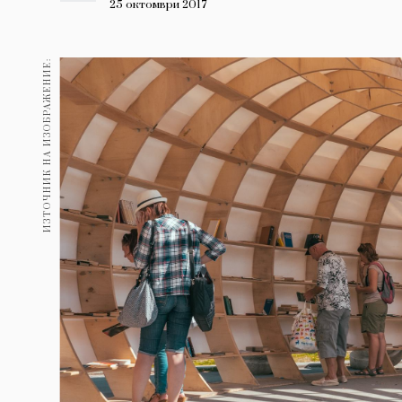
Гурме
25 октомври 2017
237
Пътувай
ИЗТОЧНИК НА ИЗОБРАЖЕНИЕ:
389
Здраве
Gentlemen
382
1817
Wellness
ПОСЛЕДВАЙТЕ
НИ