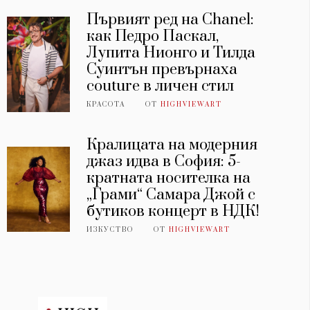
Първият ред на Chanel:
как Педро Паскал,
Лупита Нионго и Тилда
Суинтън превърнаха
couture в личен стил
КРАСОТА
ОТ
HIGHVIEWART
Кралицата на модерния
джаз идва в София: 5-
кратната носителка на
„Грами“ Самара Джой с
бутиков концерт в НДК!
ИЗКУСТВО
ОТ
HIGHVIEWART