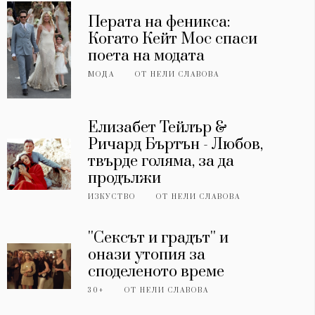
Перата на феникса:
Когато Кейт Мос спаси
поета на модата
МОДА
ОТ
НЕЛИ СЛАВОВА
Елизабет Тейлър &
Ричард Бъртън - Любов,
твърде голяма, за да
продължи
ИЗКУСТВО
ОТ
НЕЛИ СЛАВОВА
''Сексът и градът'' и
онази утопия за
споделеното време
30+
ОТ
НЕЛИ СЛАВОВА