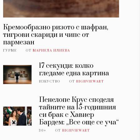
Кремообразно ризото с шафран,
тигрови скариди и чипс от
пармезан
ГУРМЕ
ОТ
МАРИЕЛА ИЛИЕВА
17 секунди: колко
гледаме една картина
ИЗКУСТВО
ОТ
HIGHVIEWART
Пенелопе Крус споделя
тайните на 15-годишния
си брак с Хавиер
Бардем: „Все още се уча“
30+
ОТ
HIGHVIEWART