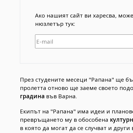
Ако нашият сайт ви харесва, мож
нюзлетър тук:
През студените месеци "Рапана" ще бъ
пролетта отново ще заеме своето под
градина
във Варна.
Екипът на "Рапана" има идеи и планов
превръщането му в обособена
култур
в която да могат да се случват и друг