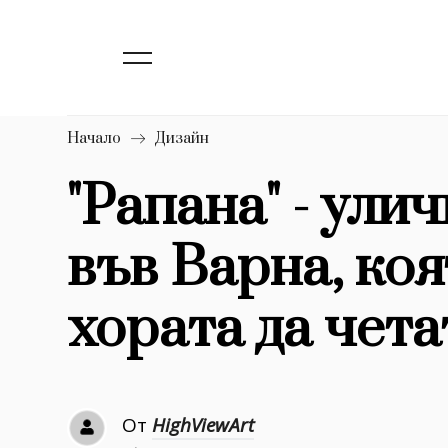
139
Бизнес
1633
Мода
16
Dialogue
Начало
Дизайн
Изкуство
"Рапана" - ули
4340
във Варна, ко
777
Красота
1272
Дизайн
хората да чета
1188
Книги
1970
30+
От
HighViewArt
1710