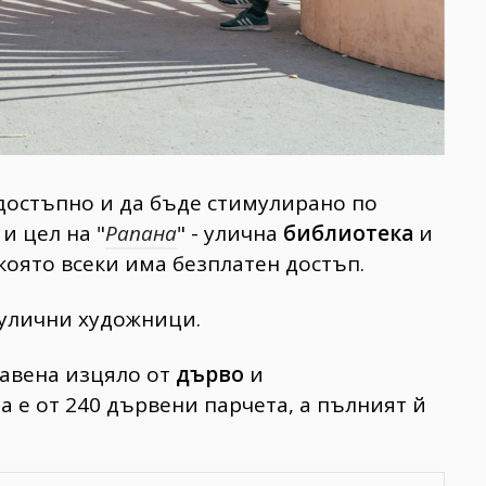
 достъпно и да бъде стимулирано по
и цел на "
Рапана
" - улична
библиотека
и
 която всеки има безплатен достъп.
улични художници.
авена изцяло от
дърво
и
а е от 240 дървени парчета, а пълният й