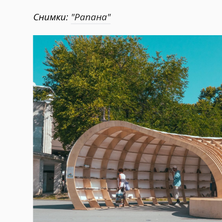
Снимки:
"Рапана"