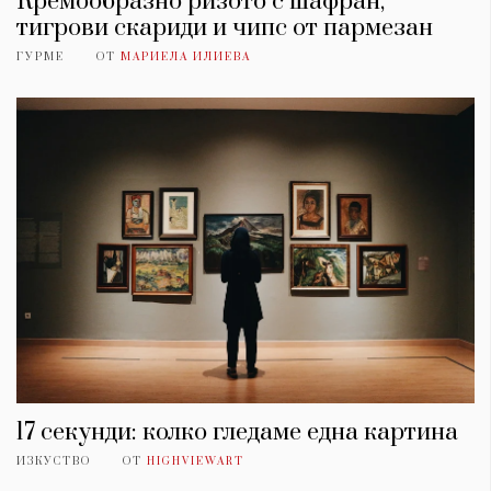
Кремообразно ризото с шафран,
тигрови скариди и чипс от пармезан
ГУРМЕ
ОТ
МАРИЕЛА ИЛИЕВА
17 секунди: колко гледаме една картина
ИЗКУСТВО
ОТ
HIGHVIEWART