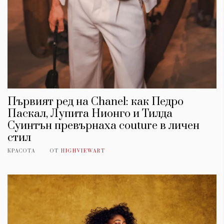
Първият ред на Chanel: как Педро
Паскал, Лупита Нионго и Тилда
Суинтън превърнаха couture в личен
стил
КРАСОТА
ОТ
HIGHVIEWART