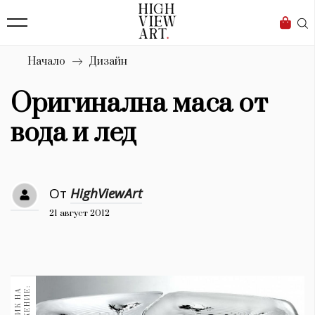
139
Бизнес
1633
Мода
Начало
Дизайн
16
Dialogue
Оригинална маса от
Изкуство
вода и лед
4340
Красота
От
HighViewArt
777
21 август 2012
Дизайн
1272
1188
Книги