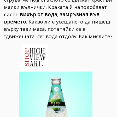
малки вълнички. Краката й наподобяват
силен
вихър от
вода, замръзнал във
времето
. Какво ли е усещането да пишеш
върху тази маса, потапяйки се в
“движещата се” вода отдолу. Как мислите?