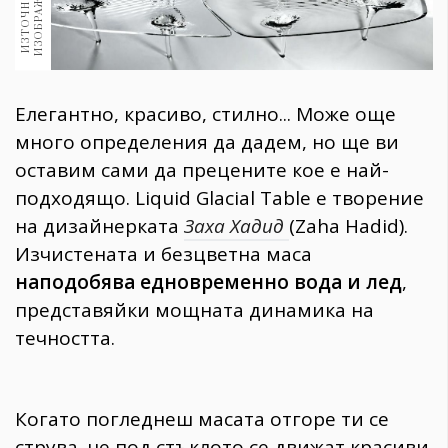
:
И
З
Т
О
Ч
Н
И
К
Н
А
И
З
О
Б
Р
А
Ж
Е
Н
И
Е
1970
30+
1710
Гурме
Елегантно, красиво, стилно... Може още
Пътувай
много определения да дадем, но ще ви
237
оставим сами да прецените кое е най-
389
подходящо. Liquid Glacial Table е творение
Здраве
на дизайнерката
Заха Хадид
(Zaha Hadid).
Gentlemen
Изчистената и безцветна маса
382
наподобява едновременно вода и лед
,
представяйки мощната динамика на
Wellness
течността.
1817
Когато погледнеш масата отгоре ти се
ПОСЛЕДВАЙТЕ
НИ
струва, че под стъклото се движат красиви