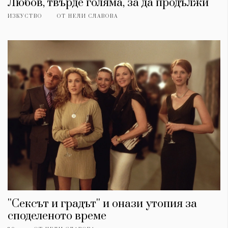
Любов, твърде голяма, за да продължи
ИЗКУСТВО
ОТ
НЕЛИ СЛАВОВА
''Сексът и градът'' и онази утопия за
споделеното време