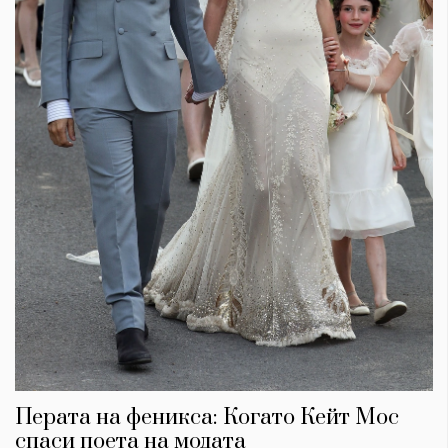
Перата на феникса: Когато Кейт Мос
спаси поета на модата