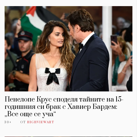
Пенелопе Крус споделя тайните на 15-
годишния си брак с Хавиер Бардем:
„Все още се уча“
30+
ОТ
HIGHVIEWART