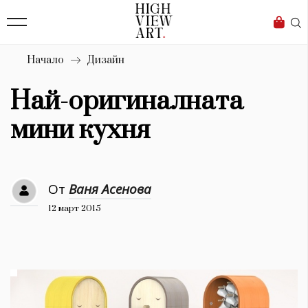
139
Бизнес
1633
Мода
Начало
Дизайн
16
Dialogue
Най-оригиналната
Изкуство
мини кухня
4340
Красота
От
Ваня Асенова
777
12 март 2015
Дизайн
1272
1188
Книги