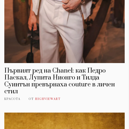
Първият ред на Chanel: как Педро
Паскал, Лупита Нионго и Тилда
Суинтън превърнаха couture в личен
стил
КРАСОТА
ОТ
HIGHVIEWART