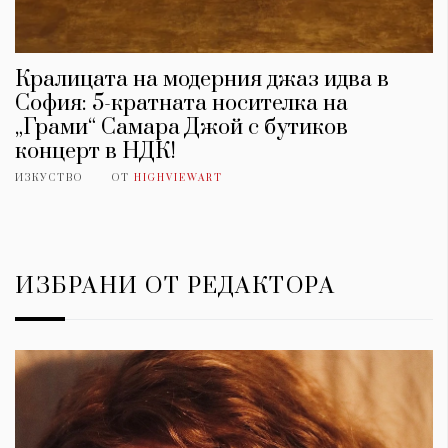
Кралицата на модерния джаз идва в
София: 5-кратната носителка на
„Грами“ Самара Джой с бутиков
концерт в НДК!
ИЗКУСТВО
ОТ
HIGHVIEWART
ИЗБРАНИ ОТ РЕДАКТОРА
КАТЕГОРИИ
ЗА НАС
Wine&Dine
Условия за
Подкасти
ползване
Мода
За нас
Dialogue
Реклама
Изкуство
Политика за