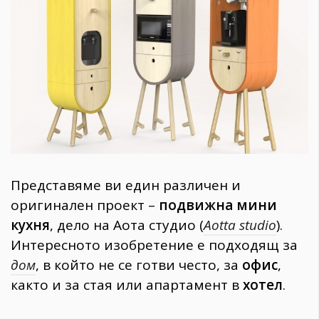
1970
30+
1710
Гурме
Пътувай
237
389
Здраве
Gentlemen
Представяме ви един различен и
382
оригинален проект –
подвижна мини
кухня
, дело на Аота студио (
Aotta studio
).
Wellness
Интересното изобретение е подходящ за
1817
дом
, в който не се готви често, за
офис
,
както и за стая или апартамент в
хотел
.
ПОСЛЕДВАЙТЕ
НИ