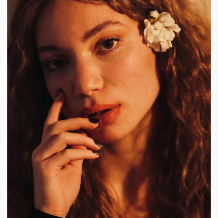
Красота
поверителност
Цветно
ModerenDom
Гурме
Пътувай
Wellness
СЛЕДВАЙТЕ НИ
Facebook
Instagram
Twitter
Pinterest
YouTube
Spotify
Soundcloud
Ако нашият сайт ви харесва, можете да се абонирате за
седмичния ни нюзлетър тук:
© 2026, HighViewArt | Всички права запазени