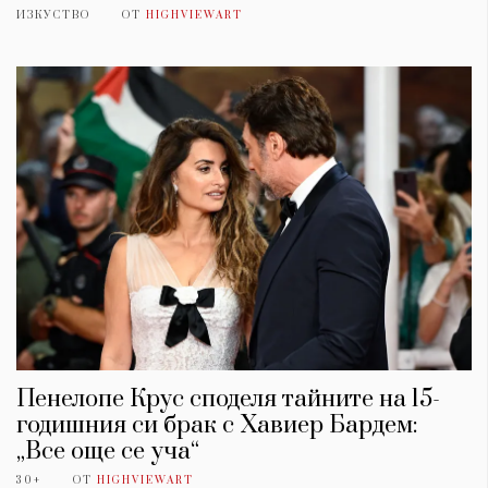
ИЗКУСТВО
ОТ
HIGHVIEWART
Пенелопе Крус споделя тайните на 15-
годишния си брак с Хавиер Бардем:
„Все още се уча“
30+
ОТ
HIGHVIEWART