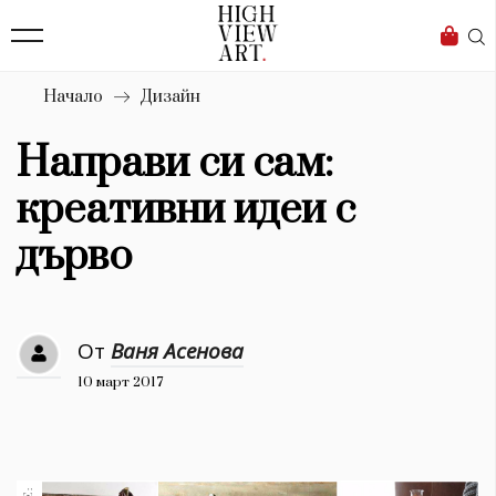
139
Бизнес
1633
Мода
Начало
Дизайн
16
Dialogue
Направи си сам:
Изкуство
креативни идеи с
4340
дърво
Красота
777
От
Ваня Асенова
Дизайн
10 март 2017
1272
1188
Книги