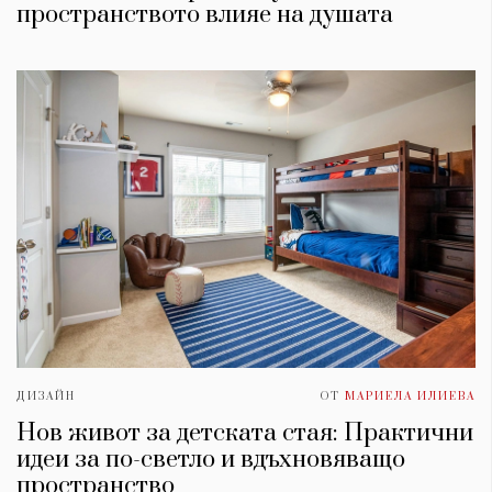
Красота
поверителност
пространството влияе на душата
Цветно
ModerenDom
Гурме
Пътувай
Wellness
СЛЕДВАЙТЕ НИ
Facebook
Instagram
Twitter
Pinterest
YouTube
Spotify
Soundcloud
Ако нашият сайт ви харесва, можете да се абонирате за
седмичния ни нюзлетър тук:
ДИЗАЙН
ОТ
МАРИЕЛА ИЛИЕВА
Нов живот за детската стая: Практични
идеи за по-светло и вдъхновяващо
© 2026, HighViewArt | Всички права запазени
пространство