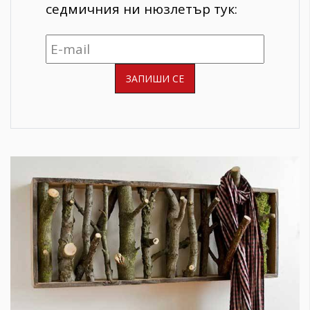
седмичния ни нюзлетър тук: