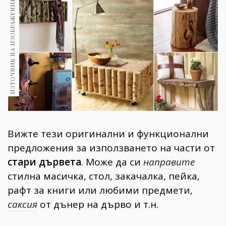
ИЗТОЧНИК НА ИЗОБРАЖЕНИЕ:
1970
30+
1710
Гурме
Пътувай
237
389
Здраве
Gentlemen
Вижте тези оригинални и функционални
382
предложения за използването на части от
стари дървета
. Може да си
направите
Wellness
стилна масичка, стол, закачалка, пейка,
1817
рафт за книги или любими предмети,
саксия
от дънер на дърво и т.н.
ПОСЛЕДВАЙТЕ
НИ