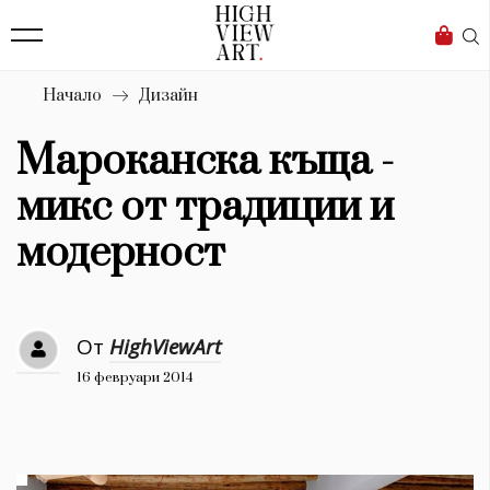
139
Бизнес
1633
Мода
Начало
Дизайн
16
Dialogue
Мароканска къща -
Изкуство
микс от традиции и
4340
модерност
Красота
777
От
HighViewArt
Дизайн
16 февруари 2014
1272
1188
Книги