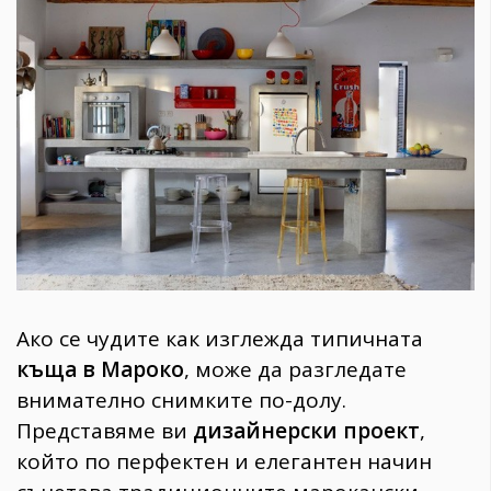
1970
30+
1710
Гурме
Пътувай
237
389
Здраве
Gentlemen
382
Ако се чудите как изглежда типичната
Wellness
къща в Мароко
, може да разгледате
1817
внимателно снимките по-долу.
Представяме ви
дизайнерски проект
,
който по перфектен и елегантен начин
ПОСЛЕДВАЙТЕ
НИ