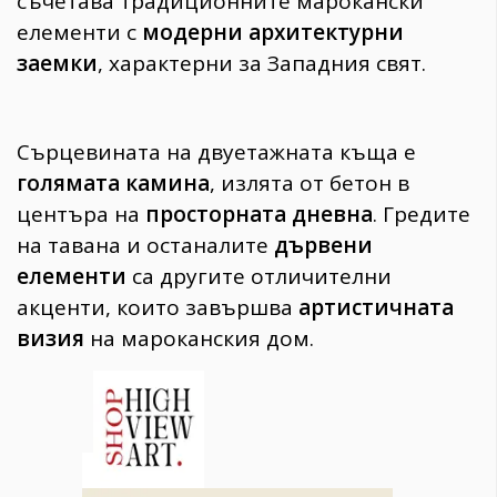
съчетава традиционните марокански
елементи с
модерни архитектурни
заемки
, характерни за Западния свят.
Сърцевината на двуетажната къща е
голямата камина
, излята от бетон в
центъра на
просторната дневна
. Гредите
на тавана и останалите
дървени
елементи
са другите отличителни
акценти, които завършва
артистичната
визия
на мароканския дом.