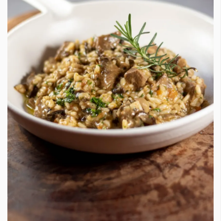
КАТЕГОРИИ
ЗА НАС
Wine&Dine
Условия за
Подкасти
ползване
Мода
За нас
Dialogue
Реклама
Изкуство
Политика за