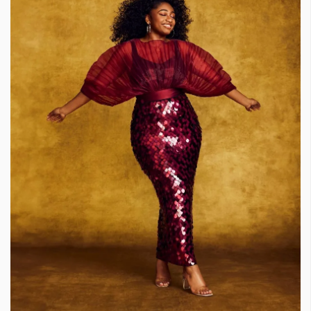
Красота
поверителност
Цветно
ModerenDom
Гурме
Пътувай
Wellness
СЛЕДВАЙТЕ НИ
Facebook
Instagram
Twitter
Pinterest
YouTube
Spotify
Soundcloud
Ако нашият сайт ви харесва, можете да се абонирате за
седмичния ни нюзлетър тук:
© 2026, HighViewArt | Всички права запазени