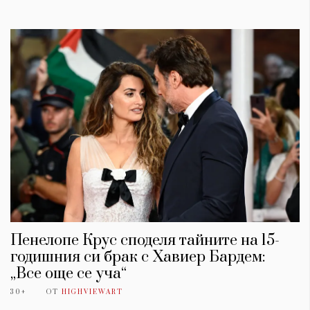
Пенелопе Крус споделя тайните на 15-
годишния си брак с Хавиер Бардем:
„Все още се уча“
30+
ОТ
HIGHVIEWART