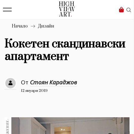
139
Бизнес
1633
Мода
Начало
Дизайн
16
Dialogue
Кокетен скандинавски
Изкуство
апартамент
4340
Красота
От
Стоян Караджов
777
12 януари 2019
Дизайн
1272
1188
Книги