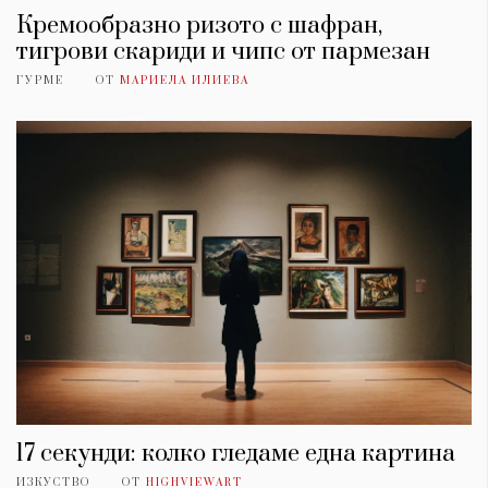
Кремообразно ризото с шафран,
тигрови скариди и чипс от пармезан
ГУРМЕ
ОТ
МАРИЕЛА ИЛИЕВА
17 секунди: колко гледаме една картина
ИЗКУСТВО
ОТ
HIGHVIEWART