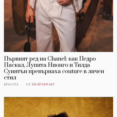
Първият ред на Chanel: как Педро
Паскал, Лупита Нионго и Тилда
Суинтън превърнаха couture в личен
стил
КАТЕГОРИИ
ЗА НАС
КРАСОТА
ОТ
HIGHVIEWART
Wine&Dine
Условия за
Подкасти
ползване
Мода
За нас
Dialogue
Реклама
Изкуство
Политика за