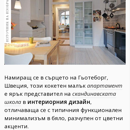
ИЗТОЧНИК НА ИЗОБРАЖЕНИЕ:
1970
30+
1710
Гурме
Пътувай
237
389
Здраве
Gentlemen
Намиращ се в сърцето на Гьотеборг,
382
Швеция, този кокетен малък
апартамент
е ярък представител на
скандинавската
Wellness
школа
в
интериорния
дизайн
,
1817
отличаваща се с типичния функционален
минимализъм в бяло, разчупен от цветни
ПОСЛЕДВАЙТЕ
акценти.
НИ