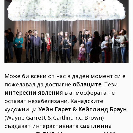
1970
30+
1710
Гурме
Пътувай
237
389
Здраве
Gentlemen
Може би всеки от нас в даден момент си е
382
пожелавал да достигне
облаците
. Тези
интересни явления
в атмосферата не
Wellness
остават незабелязани. Kанадските
1817
художници
Уeйн Гарет & Кeйтлинд Браун
(Wayne Garrett & Caitlind r.c. Brown)
ПОСЛЕДВАЙТЕ
създават интерактивната
светлинна
НИ