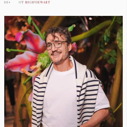
30+
ОТ
HIGHVIEWART