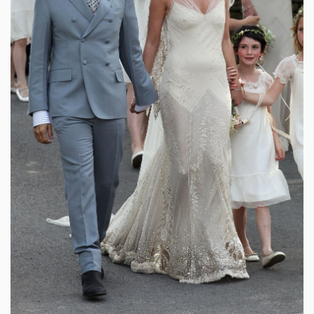
Красота
поверителност
Цветно
ModerenDom
Гурме
Пътувай
Wellness
СЛЕДВАЙТЕ НИ
Facebook
Instagram
Twitter
Pinterest
YouTube
Spotify
Soundcloud
Ако нашият сайт ви харесва, можете да се абонирате за
седмичния ни нюзлетър тук:
© 2026, HighViewArt | Всички права запазени