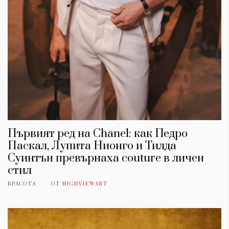
Първият ред на Chanel: как Педро
Паскал, Лупита Нионго и Тилда
Суинтън превърнаха couture в личен
стил
КРАСОТА
ОТ
HIGHVIEWART