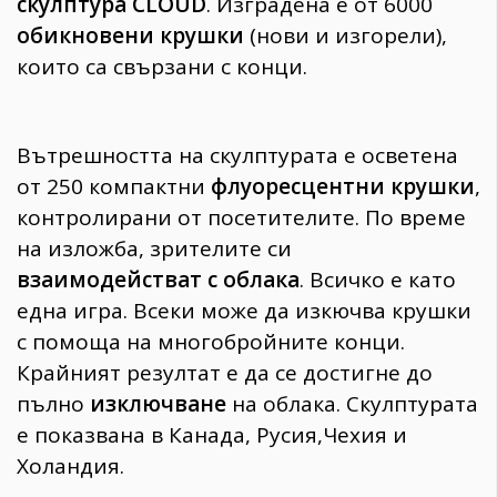
скулптура CLOUD
. Изградена е от 6000
обикновени крушки
(нови и изгорели),
които са свързани с конци.
Вътрешността на скулптурата e осветена
от 250 компактни
флуоресцентни крушки
,
контролирани от посетителите. По време
на изложба, зрителите си
взаимодействат с облака
. Всичко е като
една игра. Всеки може да изкючва крушки
с помоща на многобройните конци.
Крайният резултат е да се достигне до
пълно
изключване
на облака. Скулптурата
е показвана в Канада, Русия,Чехия и
Холандия.