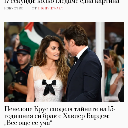
17 секунди: колко гледаме една картина
ИЗКУСТВО
ОТ
HIGHVIEWART
Пенелопе Крус споделя тайните на 15-
годишния си брак с Хавиер Бардем:
„Все още се уча“