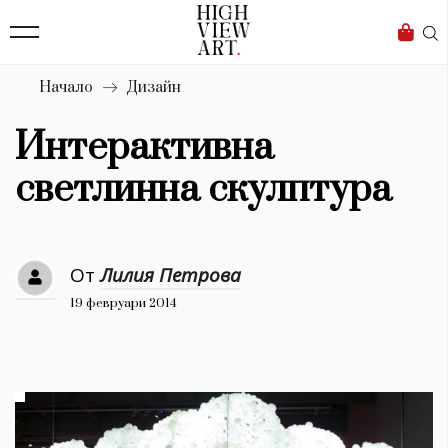
139
Бизнес
1633
Мода
Начало
Дизайн
16
Dialogue
Интерактивна
Изкуство
светлинна скулптура
4340
Красота
От
Лилия Петрова
777
19 февруари 2014
Дизайн
1272
1188
Книги