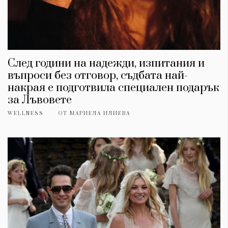
След години на надежди, изпитания и
въпроси без отговор, съдбата най-
накрая е подготвила специален подарък
за Лъвовете
WELLNESS
ОТ
МАРИЕЛА ИЛИЕВА
КАТЕГОРИИ
ЗА НАС
Wine&Dine
Условия за
Подкасти
ползване
Мода
За нас
Dialogue
Реклама
Изкуство
Политика за