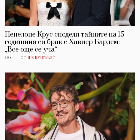
Пенелопе Крус споделя тайните на 15-
годишния си брак с Хавиер Бардем:
„Все още се уча“
30+
ОТ
HIGHVIEWART
КАТЕГОРИИ
ЗА НАС
Wine&Dine
Условия за
Подкасти
ползване
Мода
За нас
Dialogue
Реклама
Изкуство
Политика за