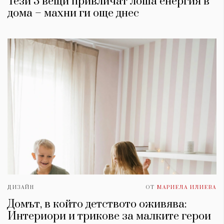
Тези 3 вещи привличат лоша енергия в
дома – махни ги още днес
ДИЗАЙН
ОТ
МАРИЕЛА ИЛИЕВА
Домът, в който детството оживява:
Интериори и трикове за малките герои