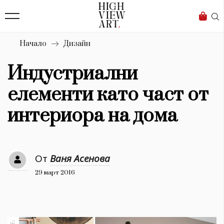
139
Бизнес
1633
Мода
Начало
Дизайн
16
Dialogue
Индустриални
Изкуство
елементи като част от
4340
интериора на дома
Красота
777
От
Ваня Асенова
Дизайн
29 март 2016
1272
1188
Книги