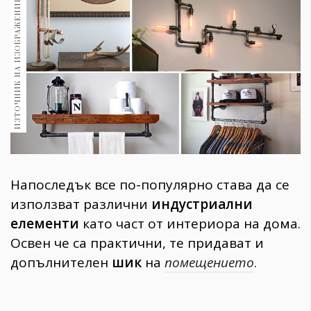
ИЗТОЧНИК НА ИЗОБРАЖЕНИЕ:
1970
30+
1710
Гурме
Пътувай
237
389
Здраве
Gentlemen
Напоследък все по-популярно става да се
382
използват различни
индустриални
елементи
като част от интериора на дома.
Wellness
Освен че са практични, те придават и
1817
допълнителен
шик
на
помещението
.
ПОСЛЕДВАЙТЕ
НИ