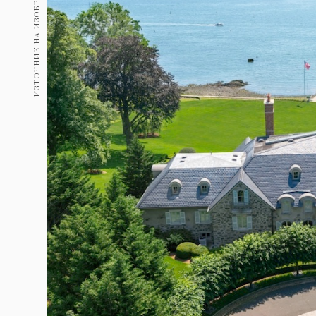
ИЗТОЧНИК НА ИЗОБРАЖЕНИЕ:
Гурме
237
Пътувай
389
Здраве
Gentlemen
382
1817
Wellness
ПОСЛЕДВАЙТЕ
НИ