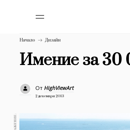
139
Бизнес
1633
Мода
16
Dialogue
Начало
Дизайн
Изкуство
Имение за 30 
4340
777
Красота
1272
Дизайн
От
HighViewArt
2 декември 2013
1188
Книги
1970
30+
1710