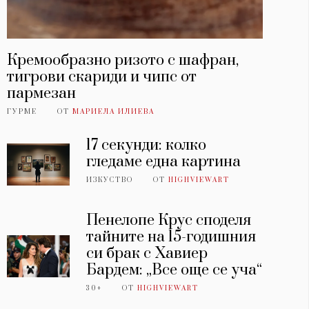
Кремообразно ризото с шафран,
тигрови скариди и чипс от
пармезан
ГУРМЕ
ОТ
МАРИЕЛА ИЛИЕВА
17 секунди: колко
гледаме една картина
ИЗКУСТВО
ОТ
HIGHVIEWART
Пенелопе Крус споделя
тайните на 15-годишния
си брак с Хавиер
Бардем: „Все още се уча“
30+
ОТ
HIGHVIEWART