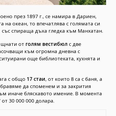
роено през 1897 г., се намира в Дариен,
 на океан, то впечатлява с голямата си
 със спираща дъха гледка към Манхатан.
рещнати от
голям вестибюл
с две
асочващи към огромна дневна с
 ситуирани още библиотеката, кухнята и
ага с общо
17 стаи
, от които 8 са с баня, а
забравяме да споменем и за закрития
към иначе бляскавото имение. В момента
от 30 000 000 долара.