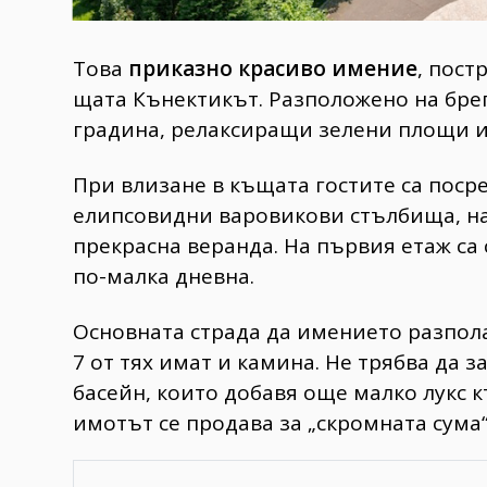
Това
приказно красиво имение
, пост
щата Кънектикът. Разположено на брега
градина, релаксиращи зелени площи и
При влизане в къщата гостите са пос
елипсовидни варовикови стълбища, н
прекрасна веранда. На първия етаж са
по-малка дневна.
Основната страда да имението разпол
7 от тях имат и камина. Не трябва да 
басейн, които добавя още малко лукс 
имотът се продава за „скромната сума“ 