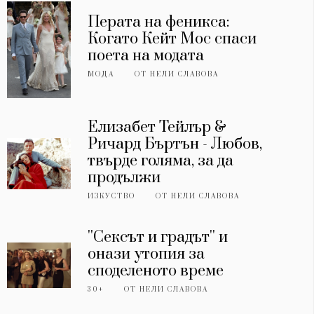
Перата на феникса:
Когато Кейт Мос спаси
поета на модата
МОДА
ОТ
НЕЛИ СЛАВОВА
Елизабет Тейлър &
Ричард Бъртън - Любов,
твърде голяма, за да
продължи
ИЗКУСТВО
ОТ
НЕЛИ СЛАВОВА
''Сексът и градът'' и
онази утопия за
споделеното време
30+
ОТ
НЕЛИ СЛАВОВА