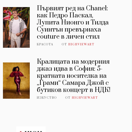
Първият ред на Chanel:
как Педро Паскал,
Лупита Нионго и Тилда
Суинтън превърнаха
couture в личен стил
КРАСОТА
ОТ
HIGHVIEWART
Кралицата на модерния
джаз идва в София: 5-
кратната носителка на
„Грами“ Самара Джой с
бутиков концерт в НДК!
ИЗКУСТВО
ОТ
HIGHVIEWART