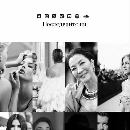
Красота
поверителност
Цветно
ModerenDom
Гурме
Пътувай
Последвайте ни!
Wellness
СЛЕДВАЙТЕ НИ
Facebook
Instagram
Twitter
Pinterest
YouTube
Spotify
Soundcloud
Ако нашият сайт ви харесва, можете да се абонирате за
седмичния ни нюзлетър тук:
© 2026, HighViewArt | Всички права запазени