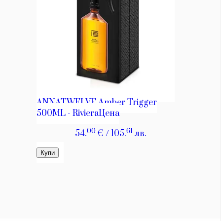
КАТЕГОРИИ
ЗА НАС
Wine&Dine
Условия за
Подкасти
ползване
Мода
За нас
Dialogue
Реклама
Изкуство
Политика за