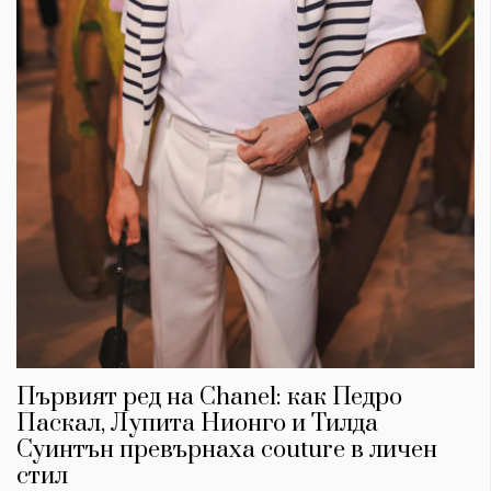
Първият ред на Chanel: как Педро
Паскал, Лупита Нионго и Тилда
Суинтън превърнаха couture в личен
стил