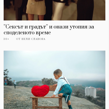
''Сексът и градът'' и онази утопия за
споделеното време
30+
ОТ
НЕЛИ СЛАВОВА