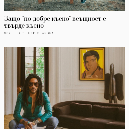
Защо ''по-добре късно" всъщност е
твърде късно
30+
ОТ
НЕЛИ СЛАВОВА