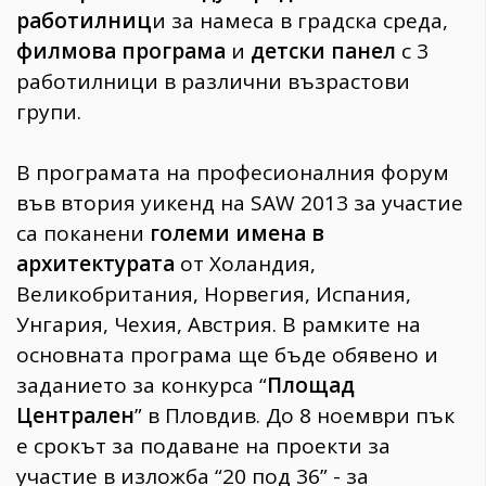
работилниц
и за намеса в градска среда,
филмова програма
и
детски панел
с 3
работилници в различни възрастови
групи.
В програмата на професионалния форум
във втория уикенд на SAW 2013 за участие
са поканени
големи имена в
архитектурата
от Холандия,
Великобритания, Норвегия, Испания,
Унгария, Чехия, Австрия. В рамките на
основната програма ще бъде обявено и
заданието за конкурса “
Площад
Централен
” в Пловдив. До 8 ноември пък
е срокът за подаване на проекти за
участие в изложба “20 под 36” - за