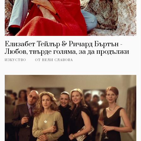
Елизабет Тейлър & Ричард Бъртън -
Любов, твърде голяма, за да продължи
ИЗКУСТВО
ОТ
НЕЛИ СЛАВОВА