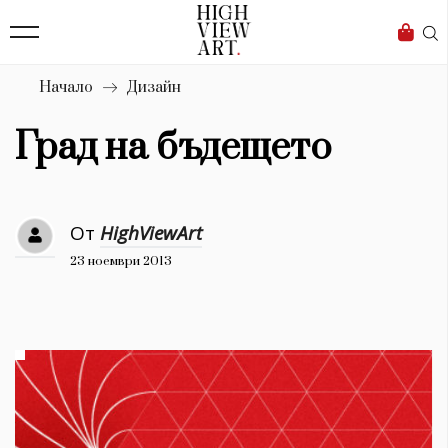
139
Бизнес
1633
Мода
Начало
Дизайн
16
Dialogue
Град на бъдещето
Изкуство
4340
От
HighViewArt
Красота
23 ноември 2013
777
Дизайн
1272
1188
Книги