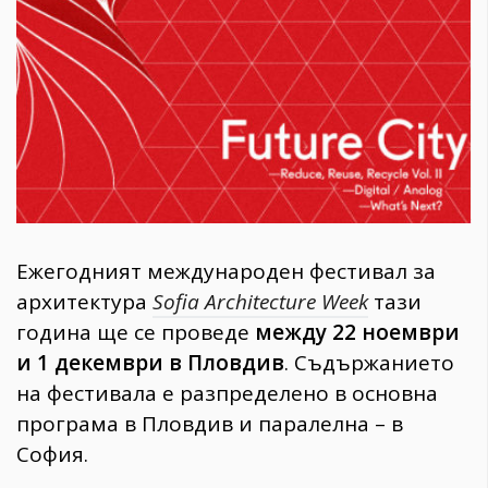
1970
30+
1710
Гурме
Пътувай
237
389
Здраве
Gentlemen
Ежегодният международен фестивал за
382
архитектура
Sofia Architecture Week
тази
година ще се проведе
между 22 ноември
Wellness
и 1 декември в Пловдив
. Съдържанието
1817
на фестивала е разпределено в основна
програма в Пловдив и паралелна – в
София.
ПОСЛЕДВАЙТЕ
НИ