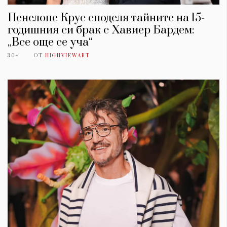
Пенелопе Крус споделя тайните на 15-
годишния си брак с Хавиер Бардем:
„Все още се уча“
30+
ОТ
HIGHVIEWART