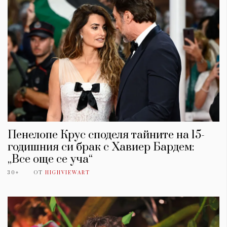
Пенелопе Крус споделя тайните на 15-
годишния си брак с Хавиер Бардем:
„Все още се уча“
30+
ОТ
HIGHVIEWART