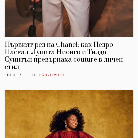
Красота
поверителност
Цветно
ModerenDom
Гурме
Пътувай
Wellness
СЛЕДВАЙТЕ НИ
Първият ред на Chanel: как Педро
Паскал, Лупита Нионго и Тилда
Facebook
Instagram
Twitter
Pinterest
Суинтън превърнаха couture в личен
YouTube
Spotify
Soundcloud
стил
КРАСОТА
ОТ
HIGHVIEWART
Ако нашият сайт ви харесва, можете да се абонирате за
седмичния ни нюзлетър тук:
© 2026, HighViewArt | Всички права запазени