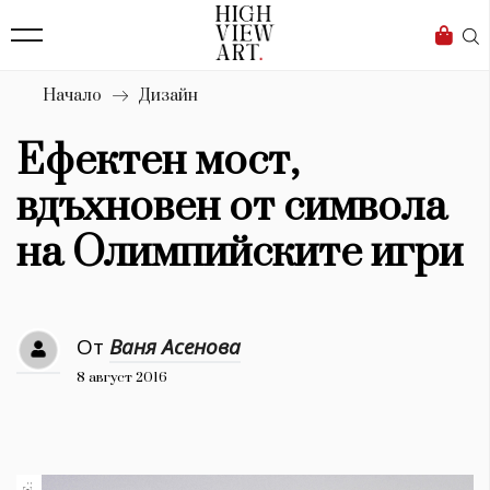
139
Бизнес
1633
Мода
Начало
Дизайн
16
Dialogue
Ефектен мост,
Изкуство
вдъхновен от символа
4340
на Олимпийските игри
Красота
777
От
Ваня Асенова
Дизайн
8 август 2016
1272
1188
Книги