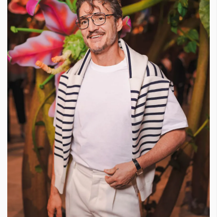
КАТЕГОРИИ
ЗА НАС
Wine&Dine
Условия за
Подкасти
ползване
Мода
За нас
Dialogue
Реклама
Изкуство
Политика за