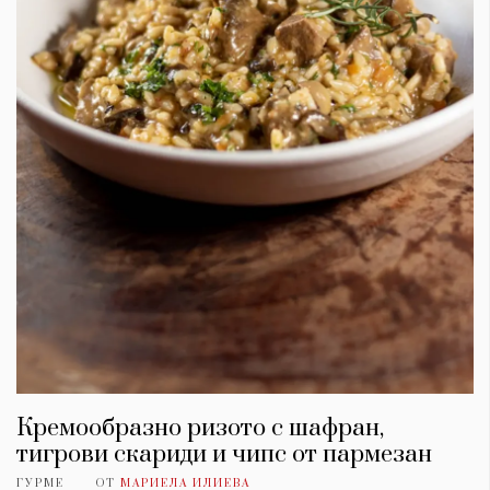
Кремообразно ризото с шафран,
тигрови скариди и чипс от пармезан
ГУРМЕ
ОТ
МАРИЕЛА ИЛИЕВА