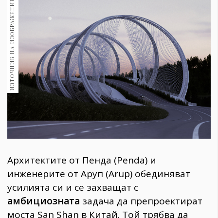
ИЗТОЧНИК НА ИЗОБРАЖЕНИЕ:
1970
30+
1710
Гурме
Пътувай
237
389
Здраве
Gentlemen
382
Архитектите от Пенда (Penda) и
Wellness
инженерите от Аруп (Arup) обединяват
1817
усилията си и се захващат с
амбициозната
задача да препроектират
ПОСЛЕДВАЙТЕ
моста San Shan в Китай. Той трябва да
НИ