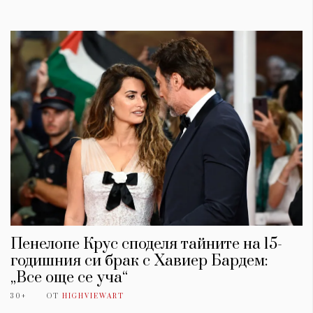
Пенелопе Крус споделя тайните на 15-
годишния си брак с Хавиер Бардем:
„Все още се уча“
30+
ОТ
HIGHVIEWART