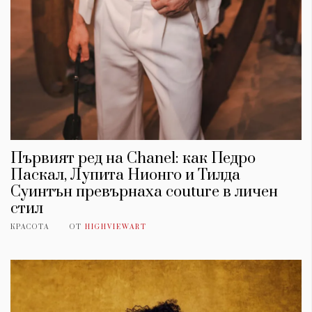
Първият ред на Chanel: как Педро
Паскал, Лупита Нионго и Тилда
Суинтън превърнаха couture в личен
стил
КАТЕГОРИИ
ЗА НАС
КРАСОТА
ОТ
HIGHVIEWART
Wine&Dine
Условия за
Подкасти
ползване
Мода
За нас
Dialogue
Реклама
Изкуство
Политика за