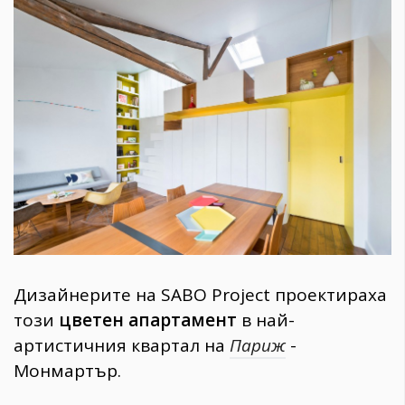
1970
30+
1709
Гурме
Пътувай
237
389
Здраве
Gentlemen
382
Дизайнерите на SABO Project проектираха
Wellness
този
цветен апартамент
в най-
1816
артистичния квартал на
Париж
-
Монмартър.
ПОСЛЕДВАЙТЕ
НИ