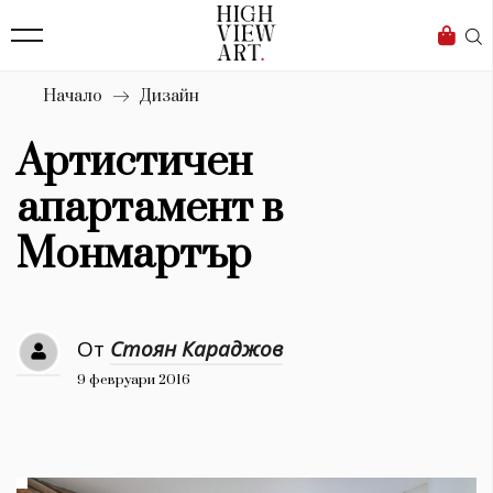
139
Бизнес
1633
Мода
Начало
Дизайн
16
Dialogue
Артистичен
Изкуство
апартамент в
4339
Монмартър
Красота
777
От
Стоян Караджов
Дизайн
9 февруари 2016
1272
1188
Книги