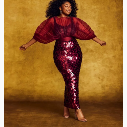
Красота
поверителност
Цветно
ModerenDom
Гурме
Пътувай
Wellness
СЛЕДВАЙТЕ НИ
Facebook
Instagram
Twitter
Pinterest
YouTube
Spotify
Soundcloud
Ако нашият сайт ви харесва, можете да се абонирате за
седмичния ни нюзлетър тук:
© 2026, HighViewArt | Всички права запазени