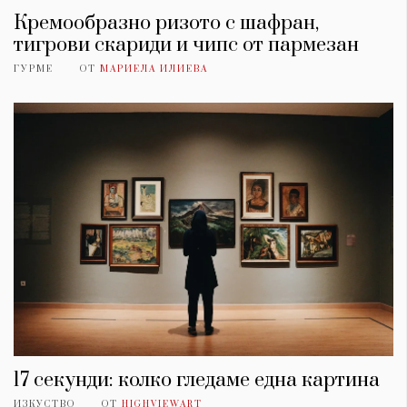
Кремообразно ризото с шафран,
тигрови скариди и чипс от пармезан
ГУРМЕ
ОТ
МАРИЕЛА ИЛИЕВА
17 секунди: колко гледаме една картина
ИЗКУСТВО
ОТ
HIGHVIEWART