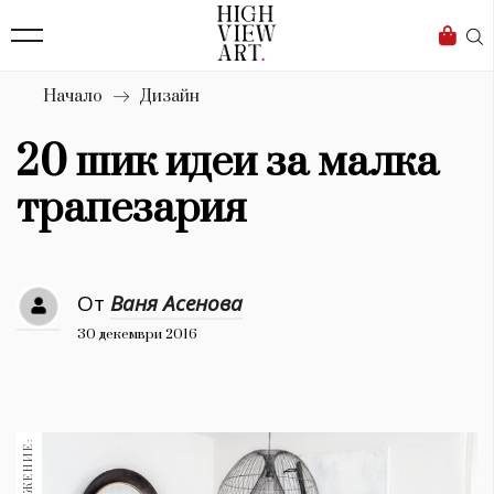
139
Бизнес
1633
Мода
Начало
Дизайн
16
Dialogue
20 шик идеи за малка
Изкуство
трапезария
4340
Красота
От
Ваня Асенова
777
30 декември 2016
Дизайн
1272
1188
Книги