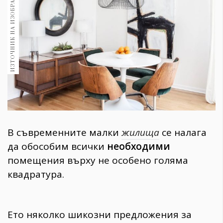
ИЗТОЧНИК НА ИЗОБРАЖЕНИЕ:
1970
30+
1710
Гурме
Пътувай
237
389
Здраве
Gentlemen
В съвременните малки
жилища
се налага
382
да обособим всички
необходими
помещения
върху не особено голяма
Wellness
квадратура.
1817
ПОСЛЕДВАЙТЕ
Ето няколко шикозни предложения за
НИ