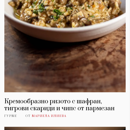
Красота
поверителност
Цветно
ModerenDom
Гурме
Пътувай
Wellness
СЛЕДВАЙТЕ НИ
Facebook
Instagram
Twitter
Pinterest
YouTube
Spotify
Soundcloud
Ако нашият сайт ви харесва, можете да се абонирате за
седмичния ни нюзлетър тук:
Кремообразно ризото с шафран,
тигрови скариди и чипс от пармезан
ГУРМЕ
ОТ
МАРИЕЛА ИЛИЕВА
© 2026, HighViewArt | Всички права запазени