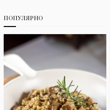
ПОПУЛЯРНО
КАТЕГОРИИ
ЗА НАС
Wine&Dine
Условия за
Подкасти
ползване
Мода
За нас
Dialogue
Реклама
Изкуство
Политика за