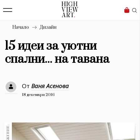
139
Бизнес
1633
Мода
Начало
Дизайн
16
Dialogue
15 идеи за уютни
Изкуство
спални... на тавана
4340
Красота
От
Ваня Асенова
777
18 декември 2016
Дизайн
1272
1188
Книги