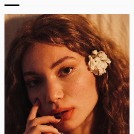
КАТЕГОРИИ
ЗА НАС
Wine&Dine
Условия за
Подкасти
ползване
Мода
За нас
Dialogue
Реклама
Изкуство
Политика за