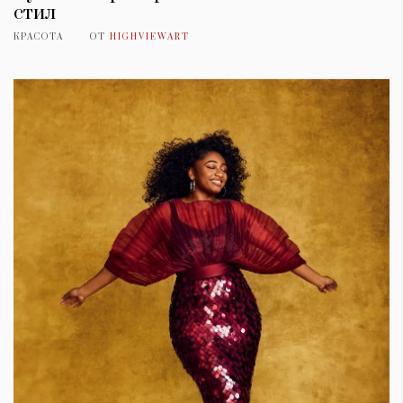
стил
КРАСОТА
ОТ
HIGHVIEWART