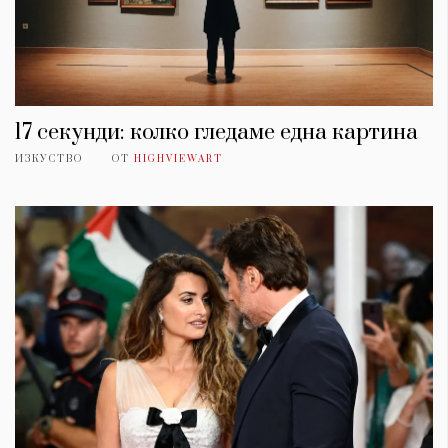
17 секунди: колко гледаме една картина
ИЗКУСТВО
ОТ
HIGHVIEWART