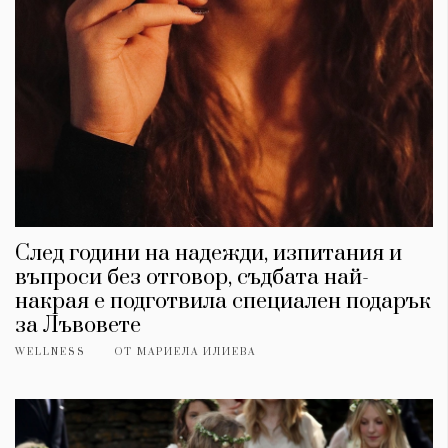
Красота
поверителност
Цветно
ModerenDom
Гурме
Пътувай
Wellness
СЛЕДВАЙТЕ НИ
Facebook
Instagram
Twitter
Pinterest
YouTube
Spotify
Soundcloud
След години на надежди, изпитания и
въпроси без отговор, съдбата най-
Ако нашият сайт ви харесва, можете да се абонирате за
седмичния ни нюзлетър тук:
накрая е подготвила специален подарък
за Лъвовете
WELLNESS
ОТ
МАРИЕЛА ИЛИЕВА
© 2026, HighViewArt | Всички права запазени