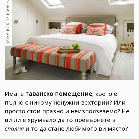
ИЗТОЧНИК НА ИЗОБРАЖЕНИЕ:
1970
30+
1710
Гурме
Пътувай
237
389
Здраве
Gentlemen
382
Имате
таванско помещение
, което е
Wellness
пълно с никому ненужни вехтории? Или
1817
просто стои празно и неизползваемо? Не
ви ли е хрумвало да го превърнете в
спалня
и то да стане любимото ви място?
ПОСЛЕДВАЙТЕ
НИ