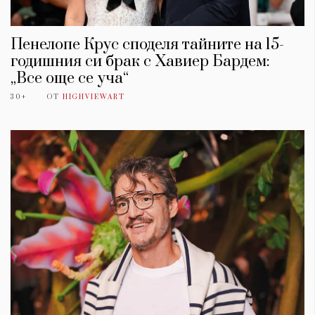
Пенелопе Крус споделя тайните на 15-
годишния си брак с Хавиер Бардем:
„Все още се уча“
30+
ОТ
HIGHVIEWART