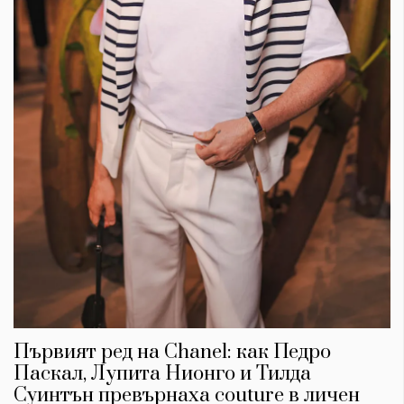
Първият ред на Chanel: как Педро
Паскал, Лупита Нионго и Тилда
Суинтън превърнаха couture в личен