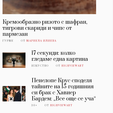
Кремообразно ризото с шафран,
тигрови скариди и чипс от
пармезан
ГУРМЕ
ОТ
МАРИЕЛА ИЛИЕВА
17 секунди: колко
гледаме една картина
ИЗКУСТВО
ОТ
HIGHVIEWART
Пенелопе Крус споделя
тайните на 15-годишния
си брак с Хавиер
Бардем: „Все още се уча“
30+
ОТ
HIGHVIEWART