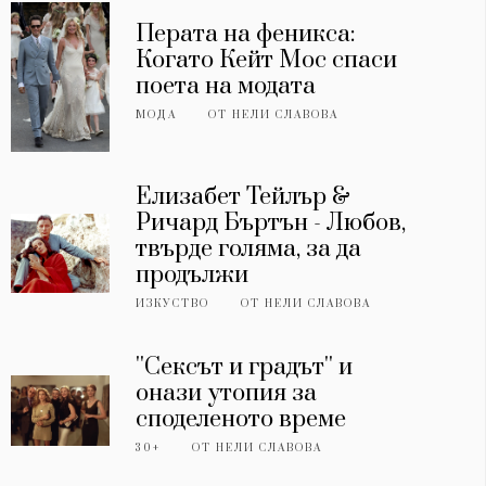
Перата на феникса:
Когато Кейт Мос спаси
поета на модата
МОДА
ОТ
НЕЛИ СЛАВОВА
Елизабет Тейлър &
Ричард Бъртън - Любов,
твърде голяма, за да
продължи
ИЗКУСТВО
ОТ
НЕЛИ СЛАВОВА
''Сексът и градът'' и
онази утопия за
споделеното време
30+
ОТ
НЕЛИ СЛАВОВА