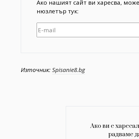
Ако нашият сайт ви харесва, мож
нюзлетър тук:
Източник:
Spisanie8.bg
Ако ви е харесал
радваме д