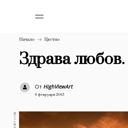
139
Бизнес
1633
Мода
16
Dialogue
Начало
Цветно
Изкуство
Здрава любов.
4339
777
Красота
1272
Дизайн
От
HighViewArt
6 февруари 2015
1188
Книги
1970
30+
1709