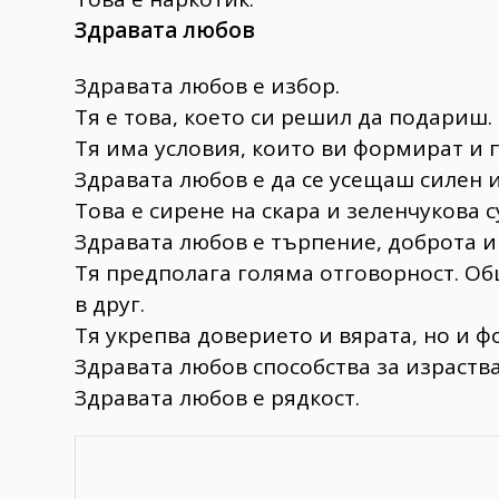
Здравата любов
Здравата любов е избор.
Тя е това, което си решил да подариш.
Тя има условия, които ви формират и 
Здравата любов е да се усещаш силен 
Това е сирене на скара и зеленчукова с
Здравата любов е търпение, доброта и
Тя предполага голяма отговорност. Об
в друг.
Тя укрепва доверието и вярата, но и 
Здравата любов способства за израства
Здравата любов е рядкост.