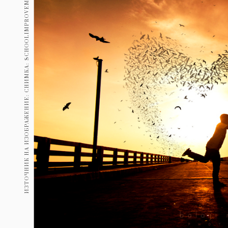
ИЗТОЧНИК НА ИЗОБРАЖЕНИЕ: СНИМКА: SCHOOLIMPROVEMENT.COM
Гурме
237
Пътувай
389
Здраве
Gentlemen
382
1816
Wellness
ПОСЛЕДВАЙТЕ
НИ