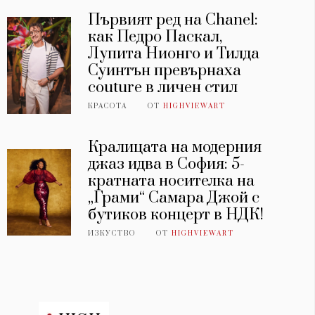
Първият ред на Chanel:
как Педро Паскал,
Лупита Нионго и Тилда
Суинтън превърнаха
couture в личен стил
КРАСОТА
ОТ
HIGHVIEWART
Кралицата на модерния
джаз идва в София: 5-
кратната носителка на
„Грами“ Самара Джой с
бутиков концерт в НДК!
ИЗКУСТВО
ОТ
HIGHVIEWART