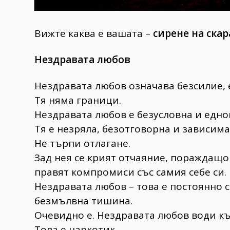
Вижте каква е вашата –
сирене на скар
Нездравата любов
Нездравата любов означава безсилие, 
Тя няма граници.
Нездравата любов е безусловна и едно
Тя е незряла, безотговорна и зависима
Не търпи отлагане.
Зад нея се крият отчаяние, пораждащ
правят компромиси със самия себе си.
Нездравата любов – това е постоянно с
безмълвна тишина.
Очевидно е. Нездравата любов води къ
Това е наркотик.