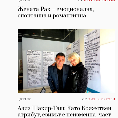
ЦВЕТНО
ОТ
МАРИЕЛА ИЛИЕВА
Жената Рак – емоционална,
спонтанна и романтична
ЦВЕТНО
ОТ
ЛИЯНА ФЕРОЛИ
Азиз Шакир-Таш: Като Божествен
атрибут, езикът е неизменна част