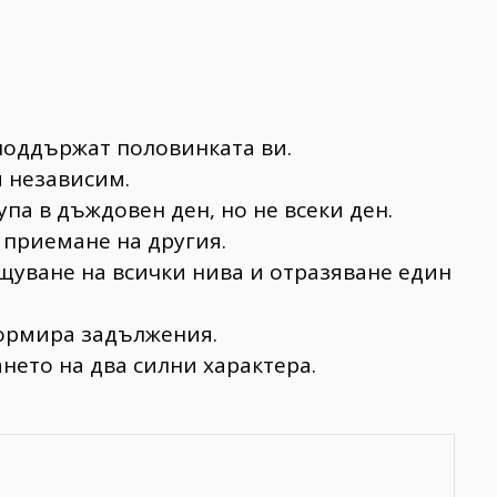
поддържат половинката ви.
и независим.
упа в дъждовен ден, но не всеки ден.
 приемане на другия.
щуване на всички нива и отразяване един
формира задължения.
нето на два силни характера.