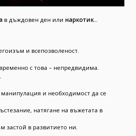
а
в дъждовен ден или
наркотик
...
егоизъм и всепозволеност.
временно с това – непредвидима.
.
о манипулация и необходимост да се
ъстезание, натягане на въжетата в
м застой в развитието ни.