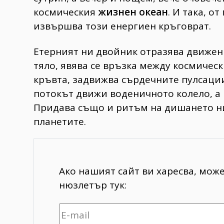
космическия
жизнен океан
. И така, о
извършва този енергиен кръговрат.
Етерният ни двойник отразява движен
тяло, явява се връзка между космичес
кръвта, задвижва сърдечните пулсаци
потокът движи воденичното колело, а 
Придава също и ритъм на дишането ни
планетите.
Ако нашият сайт ви харесва, мож
нюзлетър тук: