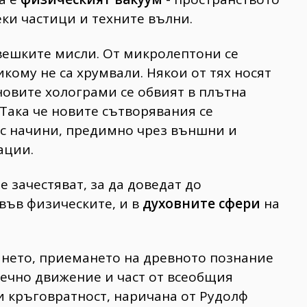
ки частици и техните вълни.
вешките мисли. От микролептони се
кому не са хрумвали. Някои от тях носят
лновите холограми се обвият в плътна
 Така че новите сътворявания се
с начини, предимно чрез външни и
ации.
 зачестяват, за да доведат до
във физическите, и в
духовните сфери
на
ането, приемането на древното познание
вечно движение и част от всеобщия
и кръговратност, наричана от Рудолф