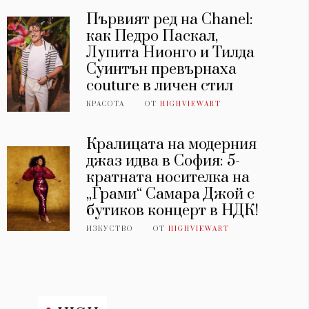
Първият ред на Chanel:
как Педро Паскал,
Лупита Нионго и Тилда
Суинтън превърнаха
couture в личен стил
КРАСОТА
ОТ
HIGHVIEWART
Кралицата на модерния
джаз идва в София: 5-
кратната носителка на
„Грами“ Самара Джой с
бутиков концерт в НДК!
ИЗКУСТВО
ОТ
HIGHVIEWART