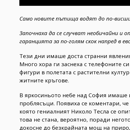
Само новите пътища водят до по-висши 
Започнаха да се случват необичайни и о
гаранцията за по-голям скок напред в е
Тези дни имаше доста странни явлени
Много хора ги заснеха с телефоните си
фигури в полетата с растителни култу
житните кръгове.
В яркосиньото небе над София имаше 
проблясъци. Появиха се коментари, че 
която гениалният Николо Тесла се опи
това не стана, вероятно, поради него
докосне до безкрайната мощ на приро