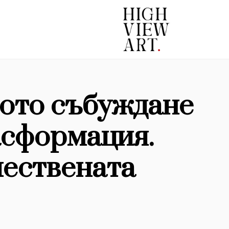
ото събуждане
асформация.
чествената