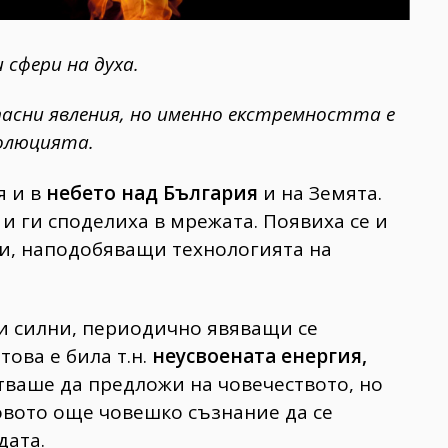
сфери на духа.
пасни явления, но именно екстремността е
волюцията.
я и в
небето над България
и на Земята.
 и ги споделиха в мрежата. Появиха се и
ри, наподобяващи технологията на
и силни, периодично явяващи се
това е била т.н.
неусвоената енергия,
тваше да предложи на човечеството, но
товото още човешко съзнание да се
дата.