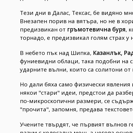
Тези дни в Далас, Тексас, бе видяно м
Внезапен порив на вятъра, но не в хор
предизвикан от
гръмотевична буря
, 
торнадо, е предизвикал голям страх у
В небето пък над Шипка,
Казанлък, Р
фуниевидни облаци, така подобни на 
ударните вълни, които са солитони от
Но дали бяха само физически явления 
някои "стари" идеи, предстои да разбе
по-микроскопични размери, се съдържа
"прочита", запомня, предава текстове
Учените твърдят, че първият вълнов г
разум с колосална мощ, а негова основ