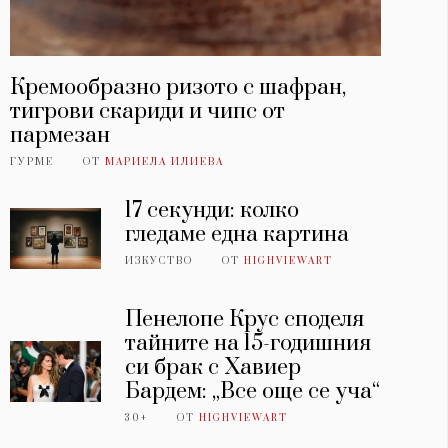
Кремообразно ризото с шафран,
тигрови скариди и чипс от
пармезан
ГУРМЕ
ОТ
МАРИЕЛА ИЛИЕВА
17 секунди: колко
гледаме една картина
ИЗКУСТВО
ОТ
HIGHVIEWART
Пенелопе Крус споделя
тайните на 15-годишния
си брак с Хавиер
Бардем: „Все още се уча“
30+
ОТ
HIGHVIEWART