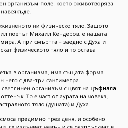
вен организъм-поле, което оживотворява
 навсякъде.
зжизненото ни физическо тяло. Защото
етил поетът Михаил Кендеров, е нашата
мира. А при смъртта – заедно с Духа и
скат физическото тяло и то остава
летка в организма, има същата форма
н него с два-три сантиметра.
 светлинен организъм с цвят на
цъфнала
оттенък. То е част от аурата на човека,
астралното тяло (душата) и Духа.
осмоса предимно през деня, и особено
ни, се излъчват навън и се разпръскват в