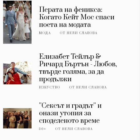
Перата на феникса:
Когато Кейт Мос спаси
поета на модата
МОДА
ОТ
НЕЛИ СЛАВОВА
Елизабет Тейлър &
Ричард Бъртън - Любов,
твърде голяма, за да
продължи
ИЗКУСТВО
ОТ
НЕЛИ СЛАВОВА
''Сексът и градът'' и
онази утопия за
споделеното време
30+
ОТ
НЕЛИ СЛАВОВА