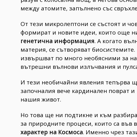
между атомите, запълнено със свръхле
От тези микролептони се състоят и чо
формират и новите идеи, които още ни
генетична информация
. А когато въ
материя, се сътворяват биосистемите.
извършват по много необясними за на
вътрешни вълнови излъчвания и пулс
И тези необичайни явления тепърва ще
започналия вече кардинален поврат и 
нашия живот.
Но това ще ни подтикне и към разбир
за природните процеси, които са във 
характер на Космоса
. Именно чрез таз