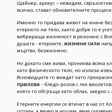
Щайнер, археус – невидим, свръхсети
всичко, стават обновителните процеси
Именно то придава живот на иначе бе
етерното ни тяло, както добре го е ус
вибрираща жизненост в резонанс с Все
душата - етерните,
жизнени сили
напу
мъртво, безжизнено.
Но докато сме живи, прониква всяка к
като физическото тяло, но излиза извъ
Ясновидците го виждат като прекрасен
праскова
– бледо-розов с лек виолетов 
която го обгръща като облак, заедно с 
Етерните енергии се втичат в нас от К
сутрин, а вечер и нощем, вече очовече