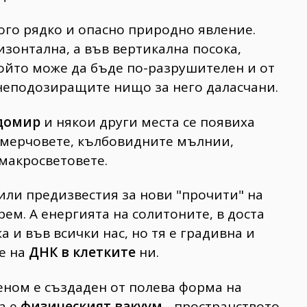
ного рядко и опасно природно явление.
изонтална, а във вертикална посока,
който може да бъде по-разрушителен и от
 неподозиращите нищо за него даласчани.
адомир
и някои други места се появиха
смерчовете, кълбовидните мълнии,
 макросветовете.
или предизвестия за нови "прочити" на
рем. А енергията на солитоните, в доста
 и във всички нас, но тя е градивна и
те на
ДНК в клетките
ни.
еном е създаден от полева форма на
а е
физическият вакуум
- пространството