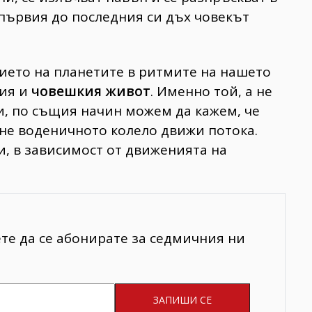
т първия до последния си дъх човекът
ието на планетите в ритмите на нашето
кия и
човешкия живот
. Именно той, а не
и, по същия начин можем да кажем, че
не воденичното колело движи потока.
, в зависимост от движенията на
ете да се абонирате за седмичния ни