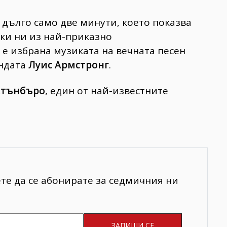
, дълго само две минути, което показва
ки ни из
най-приказно
а е избрана музиката на вечната песен
ендата
Луис Армстронг
.
Атънбъро
, един от най-известните
ете да се абонирате за седмичния ни