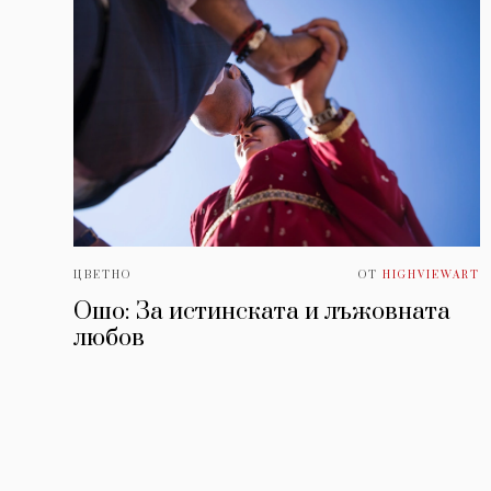
ЦВЕТНО
ОТ
HIGHVIEWART
Ошо: За истинската и лъжовната
любов