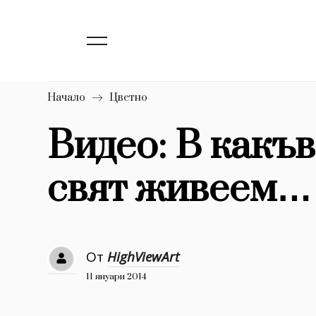
139
Бизнес
1633
Мода
16
Dialogue
Начало
Цветно
Изкуство
Видео: В какъ
4340
свят живеем…
777
Красота
1272
Дизайн
1188
Книги
От
HighViewArt
1970
30+
11 януари 2014
1710