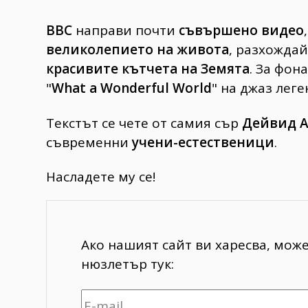
BBC
направи почти
съвършено видео
великолепието на живота
, разхождай
красивите
кътчета на Земята
. За фон
"
What a Wonderful World
" на джаз лег
Текстът се чете от самия сър
Дейвид 
съвременни
учени-естественици
.
Насладете му се!
Ако нашият сайт ви харесва, мож
нюзлетър тук: