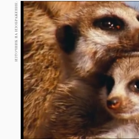
Гурме
ИЗТОЧНИК НА ИЗОБРАЖЕНИЕ:
237
Пътувай
389
Здраве
Gentlemen
382
1817
Wellness
ПОСЛЕДВАЙТЕ
НИ