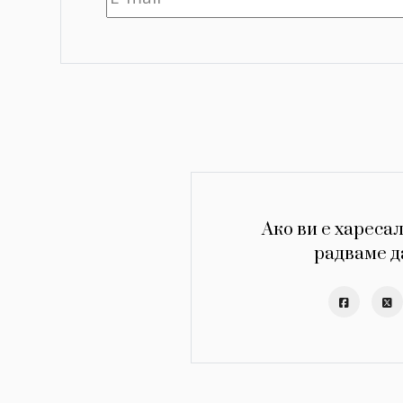
Ако ви е харесал
радваме д