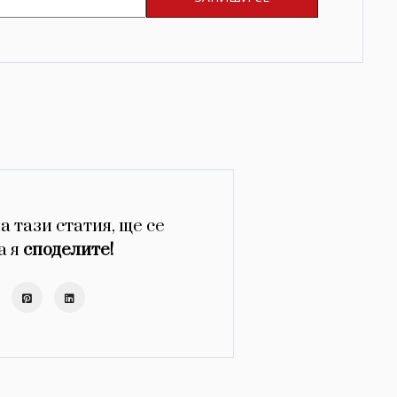
а тази статия, ще се
а я
споделите!