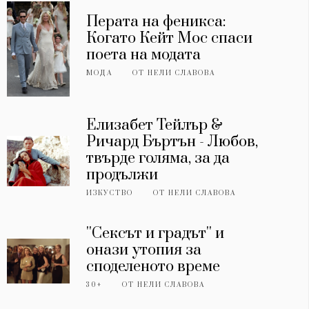
Перата на феникса:
Когато Кейт Мос спаси
поета на модата
МОДА
ОТ
НЕЛИ СЛАВОВА
Елизабет Тейлър &
Ричард Бъртън - Любов,
твърде голяма, за да
продължи
ИЗКУСТВО
ОТ
НЕЛИ СЛАВОВА
''Сексът и градът'' и
онази утопия за
споделеното време
30+
ОТ
НЕЛИ СЛАВОВА