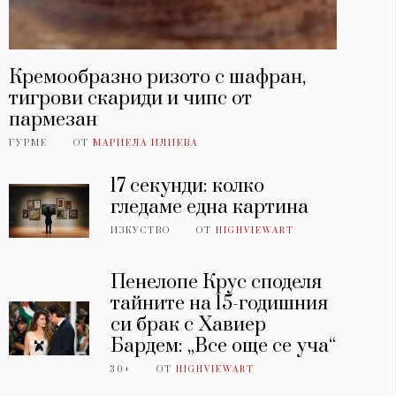
Кремообразно ризото с шафран,
тигрови скариди и чипс от
пармезан
ГУРМЕ
ОТ
МАРИЕЛА ИЛИЕВА
17 секунди: колко
гледаме една картина
ИЗКУСТВО
ОТ
HIGHVIEWART
Пенелопе Крус споделя
тайните на 15-годишния
си брак с Хавиер
Бардем: „Все още се уча“
30+
ОТ
HIGHVIEWART