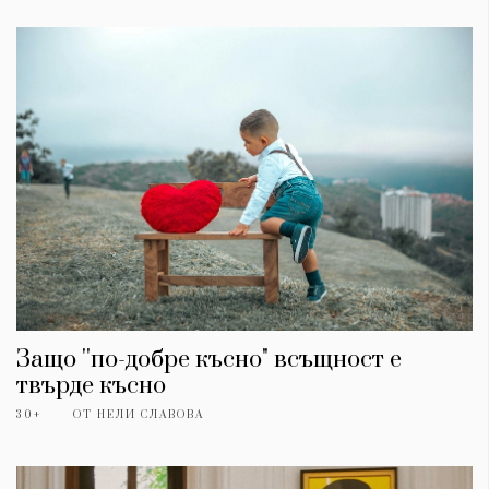
Защо ''по-добре късно" всъщност е
твърде късно
30+
ОТ
НЕЛИ СЛАВОВА