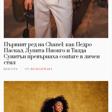
Първият ред на Chanel: как Педро
Паскал, Лупита Нионго и Тилда
Суинтън превърнаха couture в личен
стил
КРАСОТА
ОТ
HIGHVIEWART