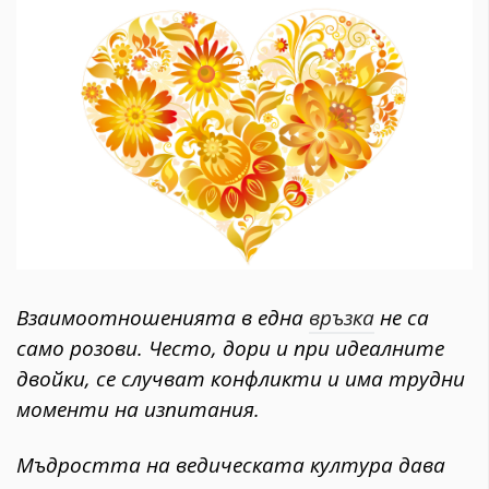
1970
30+
1710
Гурме
Пътувай
237
389
Здраве
Gentlemen
382
Взаимоотношенията в една
връзка
не са
само розови. Често, дори и при идеалните
Wellness
двойки, се случват конфликти и има трудни
1817
моменти на изпитания.
ПОСЛЕДВАЙТЕ
Мъдростта на ведическата култура дава
НИ