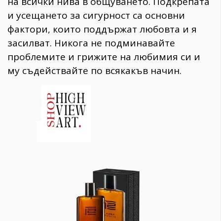
на всички нива в общуването. Подкрепата
и усещането за сигурност са основни
фактори, които поддържат любовта и я
засилват. Никога не подминавайте
проблемите и грижите на любимия си и
му съдействайте по всякакъв начин.