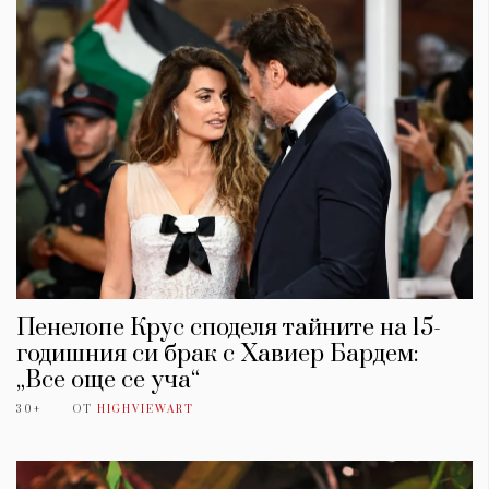
Пенелопе Крус споделя тайните на 15-
годишния си брак с Хавиер Бардем:
„Все още се уча“
30+
ОТ
HIGHVIEWART