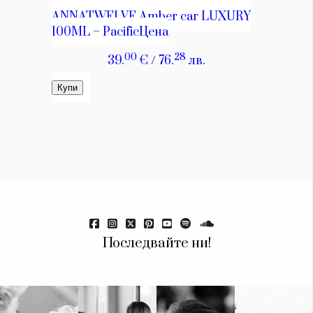
Красота
поверителност
Цветно
ModerenDom
Гурме
Пътувай
Wellness
СЛЕДВАЙТЕ НИ
Facebook
Instagram
Twitter
Pinterest
YouTube
Spotify
Soundcloud
Ако нашият сайт ви харесва, можете да се абонирате за
седмичния ни нюзлетър тук:
Последвайте ни!
© 2026, HighViewArt | Всички права запазени