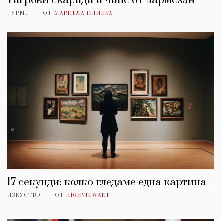
тигрови скариди и чипс от пармезан
ГУРМЕ
ОТ
МАРИЕЛА ИЛИЕВА
17 секунди: колко гледаме една картина
ИЗКУСТВО
ОТ
HIGHVIEWART