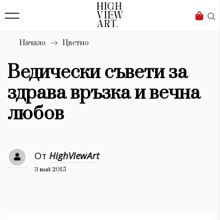
139
Бизнес
1633
Мода
Начало
Цветно
16
Dialogue
Ведически съвети за
Изкуство
здрава връзка и вечна
4340
любов
Красота
777
От
HighViewArt
Дизайн
3 май 2015
1272
1188
Книги