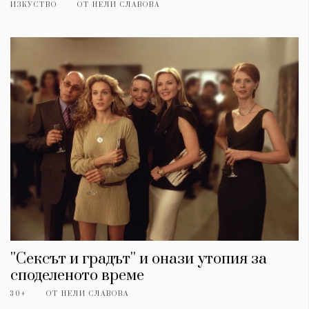
ИЗКУСТВО
ОТ
НЕЛИ СЛАВОВА
''Сексът и градът'' и онази утопия за
споделеното време
30+
ОТ
НЕЛИ СЛАВОВА