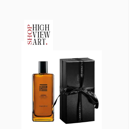
КАТЕГОРИИ
ЗА НАС
Wine&Dine
Условия за
Подкасти
ползване
Мода
За нас
Dialogue
Реклама
Изкуство
Политика за