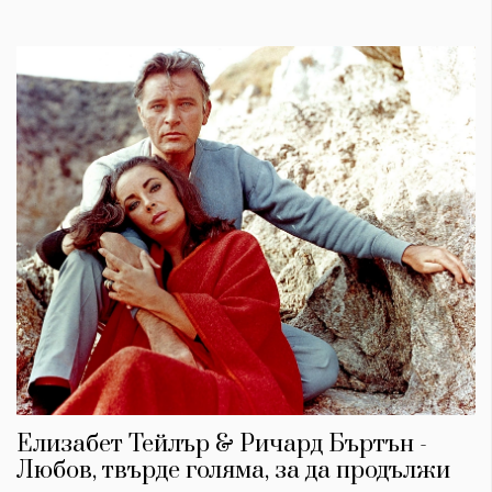
Елизабет Тейлър & Ричард Бъртън -
Любов, твърде голяма, за да продължи