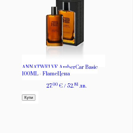
Красота
поверителност
Цветно
ModerenDom
Гурме
Пътувай
Wellness
СЛЕДВАЙТЕ НИ
Facebook
Instagram
Twitter
Pinterest
YouTube
Spotify
Soundcloud
Ако нашият сайт ви харесва, можете да се абонирате за
седмичния ни нюзлетър тук:
© 2026, HighViewArt | Всички права запазени