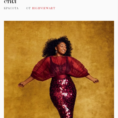
стил
КРАСОТА
ОТ
HIGHVIEWART