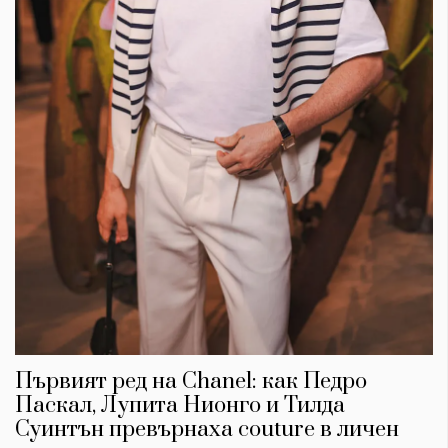
Първият ред на Chanel: как Педро
Паскал, Лупита Нионго и Тилда
Суинтън превърнаха couture в личен