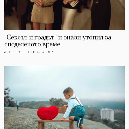
''Сексът и градът'' и онази утопия за
споделеното време
30+
ОТ
НЕЛИ СЛАВОВА