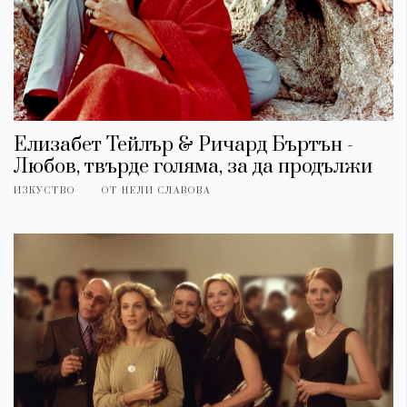
Елизабет Тейлър & Ричард Бъртън -
Любов, твърде голяма, за да продължи
ИЗКУСТВО
ОТ
НЕЛИ СЛАВОВА