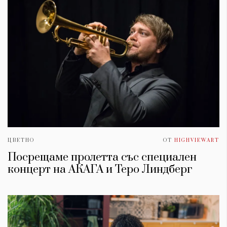
ЦВЕТНО
ОТ
HIGHVIEWART
Посрещаме пролетта със специален
концерт на АКАГА и Теро Линдберг