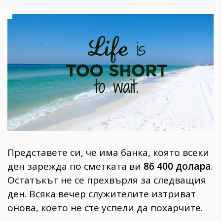
1970
30+
1710
Гурме
Пътувай
237
389
Здраве
Gentlemen
382
Представете си, че има банка, която всеки
Wellness
ден зарежда по сметката ви
86 400 долара
.
1817
Остатъкът не се прехвърля за следващия
ден. Всяка вечер служителите изтриват
онова, което не сте успели да похарчите.
ПОСЛЕДВАЙТЕ
НИ