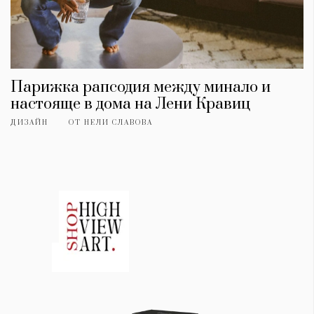
Парижка рапсодия между минало и
настояще в дома на Лени Кравиц
ДИЗАЙН
ОТ
НЕЛИ СЛАВОВА
КАТЕГОРИИ
ЗА НАС
Wine&Dine
Условия за
Подкасти
ползване
Мода
За нас
Dialogue
Реклама
Изкуство
Политика за