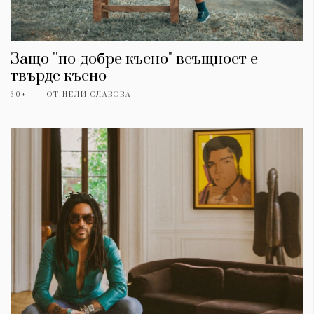
Защо ''по-добре късно" всъщност е
твърде късно
30+
ОТ
НЕЛИ СЛАВОВА