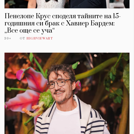
Пенелопе Крус споделя тайните на 15-
годишния си брак с Хавиер Бардем:
„Все още се уча“
30+
ОТ
HIGHVIEWART