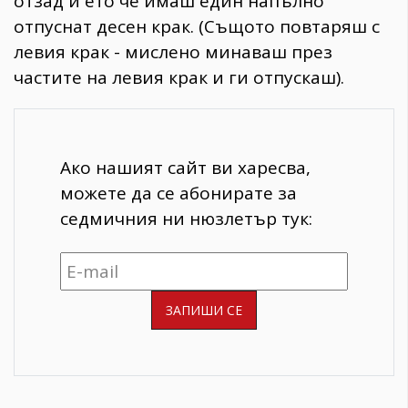
отзад и ето че имаш един напълно
отпуснат десен крак. (Същото повтаряш с
левия крак - мислено минаваш през
частите на левия крак и ги отпускаш).
Ако нашият сайт ви харесва,
можете да се абонирате за
седмичния ни нюзлетър тук: