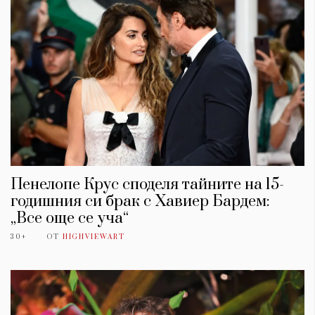
Пенелопе Крус споделя тайните на 15-
годишния си брак с Хавиер Бардем:
„Все още се уча“
30+
ОТ
HIGHVIEWART