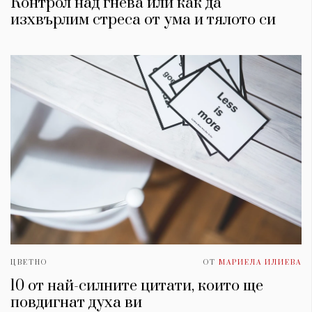
Контрол над гнева или как да
изхвърлим стреса от умa и тялото си
ЦВЕТНО
ОТ
МАРИЕЛА ИЛИЕВА
10 от най-силните цитати, които ще
повдигнат духa ви