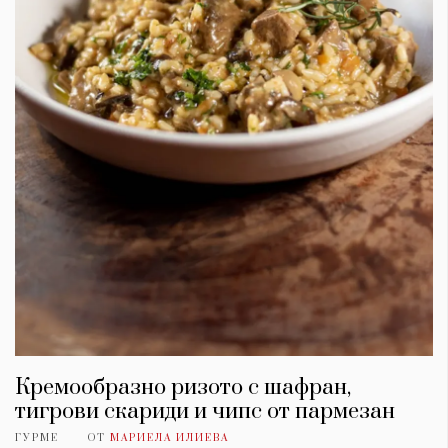
Кремообразно ризото с шафран,
тигрови скариди и чипс от пармезан
ГУРМЕ
ОТ
МАРИЕЛА ИЛИЕВА