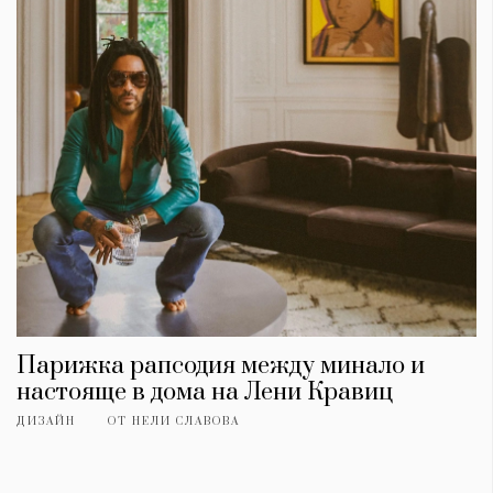
Красота
поверителност
Цветно
ModerenDom
Гурме
Пътувай
Wellness
СЛЕДВАЙТЕ НИ
Facebook
Instagram
Twitter
Pinterest
YouTube
Spotify
Soundcloud
Ако нашият сайт ви харесва, можете да се абонирате за
седмичния ни нюзлетър тук:
Парижка рапсодия между минало и
настояще в дома на Лени Кравиц
ДИЗАЙН
ОТ
НЕЛИ СЛАВОВА
© 2026, HighViewArt | Всички права запазени