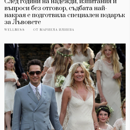
След години на надежди, изпитания и
въпроси без отговор, съдбата най-
накрая е подготвила специален подарък
за Лъвовете
WELLNESS
ОТ
МАРИЕЛА ИЛИЕВА