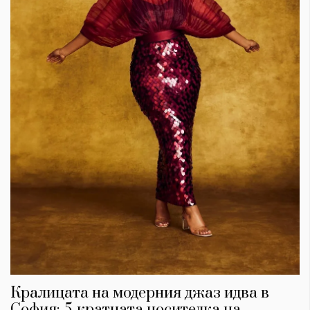
Кралицата на модерния джаз идва в
София: 5-кратната носителка на