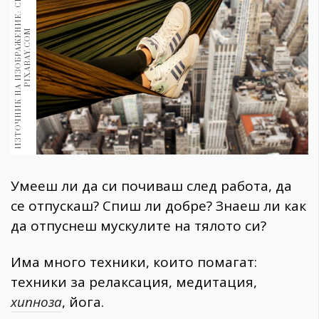
И
З
Т
О
Ч
Н
И
К
Н
А
И
З
О
Б
Р
А
Ж
Е
Н
И
Е
:
С
Н
И
М
К
А
:
P
I
X
A
B
A
Y
.
C
O
1970
30+
M
1710
Гурме
Пътувай
237
389
Здраве
Gentlemen
Умееш ли да си почиваш след работа, да
382
се отпускаш? Спиш ли добре? Знаеш ли как
да отпуснеш мускулите на тялото си?
Wellness
1817
Има много техники, които помагат:
техники за релаксация, медитация,
ПОСЛЕДВАЙТЕ
хипноза
, йога.
НИ