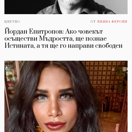
ЦВЕТНО
ОТ
ЛИЯНА ФЕРОЛИ
Йордан Епитропов: Ако човекът
осъществи Мъдростта, ще познае
Истината, а тя ще го направи свободен