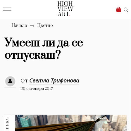
139
Бизнес
1633
Мода
Начало
Цветно
16
Dialogue
Умееш ли да се
Изкуство
отпускаш?
4340
Красота
От
Светла Трифонова
777
30 октомври 2017
Дизайн
1272
1188
Книги