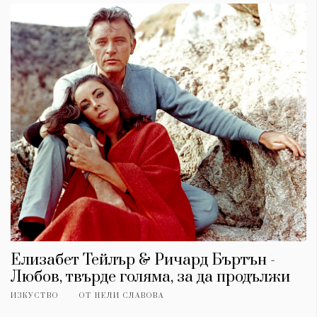
Елизабет Тейлър & Ричард Бъртън -
Любов, твърде голяма, за да продължи
ИЗКУСТВО
ОТ
НЕЛИ СЛАВОВА