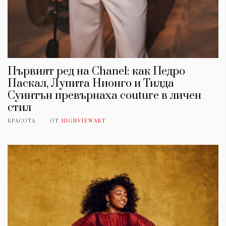
Първият ред на Chanel: как Педро
Паскал, Лупита Нионго и Тилда
Суинтън превърнаха couture в личен
стил
КРАСОТА
ОТ
HIGHVIEWART