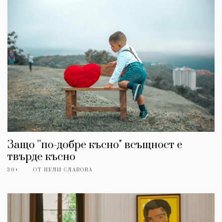
Защо ''по-добре късно" всъщност е
КАТЕГОРИИ
ЗА НАС
твърде късно
Wine&Dine
Условия за
30+
ОТ
НЕЛИ СЛАВОВА
Подкасти
ползване
Мода
За нас
Dialogue
Реклама
Изкуство
Политика за