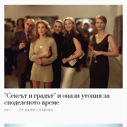
''Сексът и градът'' и онази утопия за
споделеното време
30+
ОТ
НЕЛИ СЛАВОВА