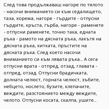
След това продължаваш нагоре по тялото
- насочи вниманието си към седалището,
таза, корема, нагоре - гърдите - отпусни
гърдите, кръста, гърба, нагоре - раменете
- отпусни раменете, точно така, едната
ръка - рамото на дясната ръка, лакътя на
дясната ръка, китката, пръстите на
дясната ръка. След което насочи
вниманието си към лявата ръка... А сега
отпусни врата - отпред, отзад, главата -
отпред, отзад. Отпусни брадичката,
долната челюст, горната челюст, зъбите,
небцето, нослето, бузите, клепачите,
веждите, разстоянието между веждите,
челото. Отпусни косата, скалпа, ушите...