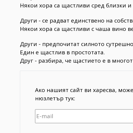
Някои хора са щастливи сред близки и
Други - се радват единствено на собст
Някои хора са щастливи с чаша вино в
Други - предпочитат силното сутрешно
Един е щастлив в простотата.
Друг - разбира, че щастието е в многот
Ако нашият сайт ви харесва, мож
нюзлетър тук: