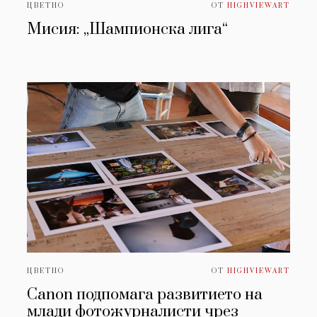
ЦВЕТНО
ОТ
HIGHVIEWART
Мисия: „Шампионска лига“
ЦВЕТНО
ОТ
HIGHVIEWART
Canon подпомага развитието на
млади фотожурналисти чрез