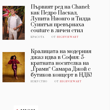
Първият ред на Chanel:
как Педро Паскал,
Лупита Нионго и Тилда
Суинтън превърнаха
couture в личен стил
КРАСОТА
ОТ
HIGHVIEWART
Кралицата на модерния
джаз идва в София: 5-
кратната носителка на
„Грами“ Самара Джой с
бутиков концерт в НДК!
ИЗКУСТВО
ОТ
HIGHVIEWART