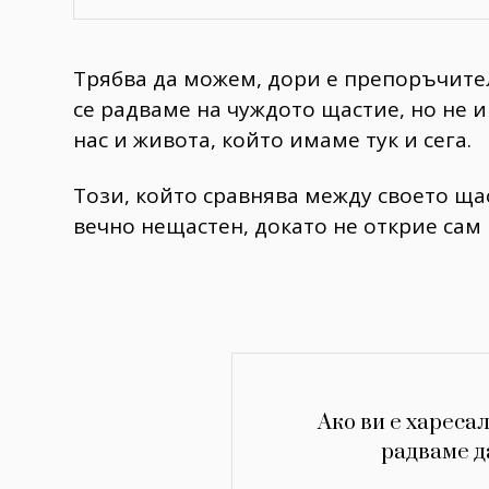
Трябва да можем, дори е препоръчите
се радваме на чуждото щастие, но не и
нас и живота, който имаме тук и сега.
Този, който сравнява между своето ща
вечно нещастен, докато не открие сам 
Ако ви е харесал
радваме д