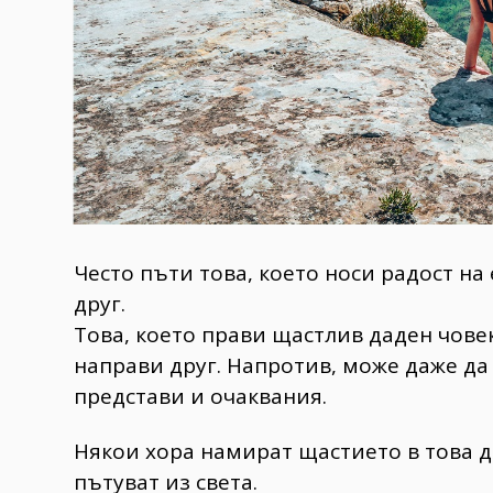
Често пъти това, което носи радост на
друг.
Това, което прави щастлив даден чове
направи друг. Напротив, може даже да
представи и очаквания.
Някои хора намират щастието в това да
пътуват из света.