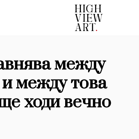
равнява между
 и между това
 ще ходи вечно