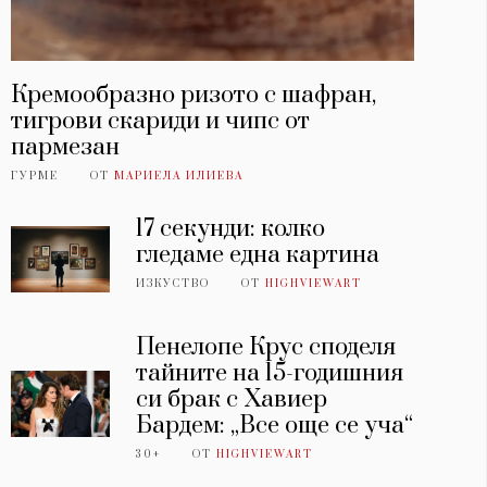
Кремообразно ризото с шафран,
тигрови скариди и чипс от
пармезан
ГУРМЕ
ОТ
МАРИЕЛА ИЛИЕВА
17 секунди: колко
гледаме една картина
ИЗКУСТВО
ОТ
HIGHVIEWART
Пенелопе Крус споделя
тайните на 15-годишния
си брак с Хавиер
Бардем: „Все още се уча“
30+
ОТ
HIGHVIEWART