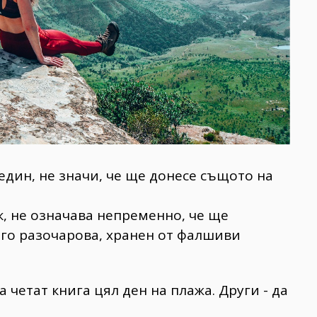
 един, не значи, че ще донесе същото на
к, не означава непременно, че ще
 го разочарова, хранен от фалшиви
 четат книга цял ден на плажа. Други - да