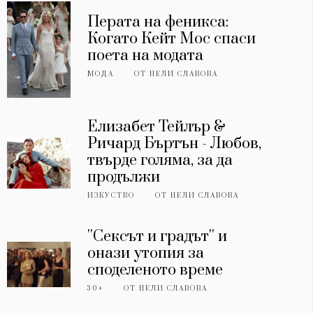
Перата на феникса:
Когато Кейт Мос спаси
поета на модата
МОДА
ОТ
НЕЛИ СЛАВОВА
Елизабет Тейлър &
Ричард Бъртън - Любов,
твърде голяма, за да
продължи
ИЗКУСТВО
ОТ
НЕЛИ СЛАВОВА
''Сексът и градът'' и
онази утопия за
споделеното време
30+
ОТ
НЕЛИ СЛАВОВА