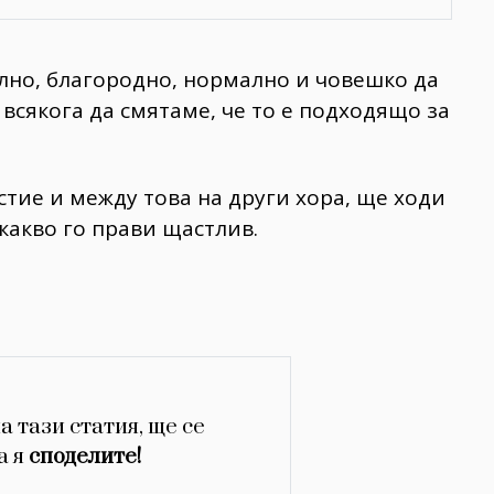
лно, благородно, нормално и човешко да
 всякога да смятаме, че то е подходящо за
стие и между това на други хора, ще ходи
какво го прави щастлив.
а тази статия, ще се
а я
споделите!