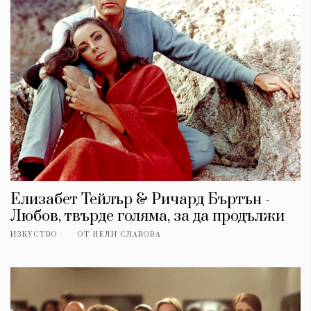
Елизабет Тейлър & Ричард Бъртън -
Любов, твърде голяма, за да продължи
ИЗКУСТВО
ОТ
НЕЛИ СЛАВОВА