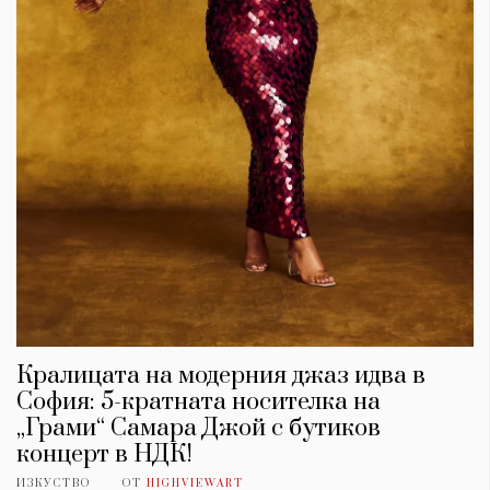
Кралицата на модерния джаз идва в
София: 5-кратната носителка на
„Грами“ Самара Джой с бутиков
концерт в НДК!
ИЗКУСТВО
ОТ
HIGHVIEWART