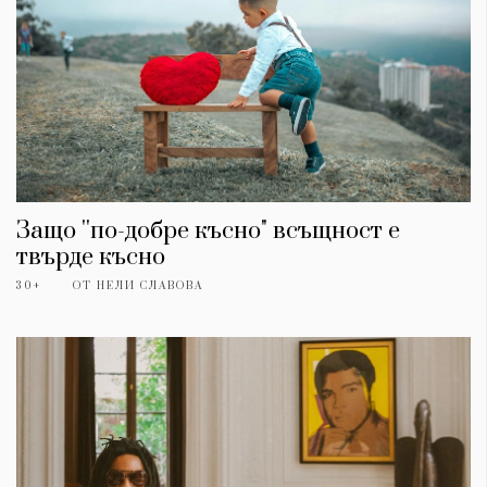
Защо ''по-добре късно" всъщност е
твърде късно
30+
ОТ
НЕЛИ СЛАВОВА