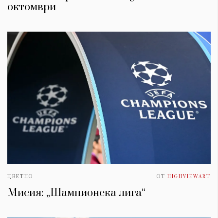
oктомври
ЦВЕТНО
ОТ
HIGHVIEWART
Мисия: „Шампионска лига“