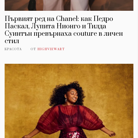
Първият ред на Chanel: как Педро
Паскал, Лупита Нионго и Тилда
Суинтън превърнаха couture в личен
стил
КРАСОТА
ОТ
HIGHVIEWART