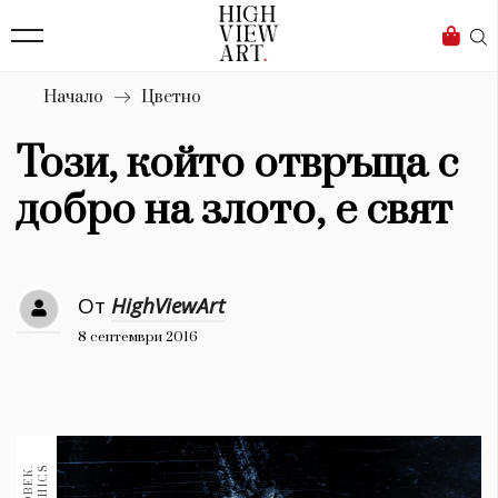
139
Бизнес
1633
Мода
Начало
Цветно
16
Dialogue
Този, който отвръща с
Изкуство
добро на злото, е свят
4340
Красота
От
HighViewArt
777
8 септември 2016
Дизайн
1272
1188
Книги