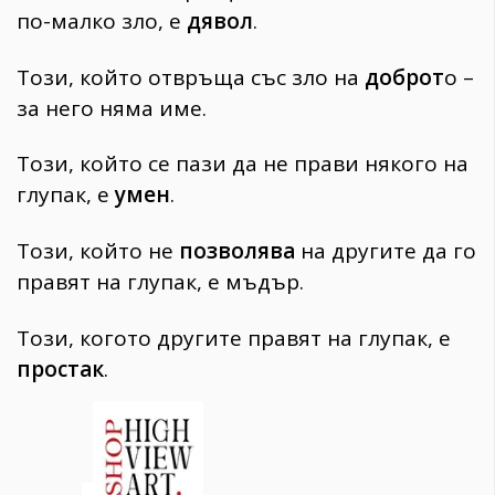
по-малко зло, е
дявол
.
Този, който отвръща със зло на
доброт
о –
за него няма име.
Този, който се пази да не прави някого на
глупак, е
умен
.
Този, който не
позволява
на другите да го
правят на глупак, е мъдър.
Този, когото другите правят на глупак, е
простак
.