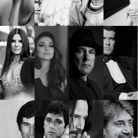
Красота
поверителност
Цветно
ModerenDom
Гурме
Пътувай
Wellness
СЛЕДВАЙТЕ НИ
Facebook
Instagram
Twitter
Pinterest
YouTube
Spotify
Soundcloud
Ако нашият сайт ви харесва, можете да се абонирате за
седмичния ни нюзлетър тук:
© 2026, HighViewArt | Всички права запазени