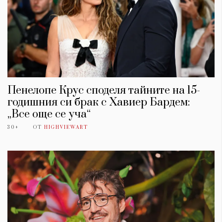
Пенелопе Крус споделя тайните на 15-
годишния си брак с Хавиер Бардем:
„Все още се уча“
30+
ОТ
HIGHVIEWART