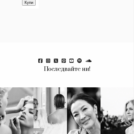
Последвайте ни!
КАТЕГОРИИ
ЗА НАС
Wine&Dine
Условия за
Подкасти
ползване
Мода
За нас
Dialogue
Реклама
Изкуство
Политика за