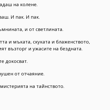
адаш на колене.
аш. И пак. И пак.
ъмнината, и от светлината.
тта и мъката, скуката и блаженството,
ят възторг и ужасите на бездната.
те докосват.
ушен от отчаяние.
мистерията на тайнството.