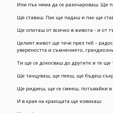
Или пък няма да се разочароваш. Ще п
Ще ставаш. Пак ще падаш и пак ще став
Ще опиташ от всичко в живота - и от т
Целият живот ще тече през теб – радос
увереността и съмнението, грандиозни
Ти ще се докосваш до другите и те ще 
Ще танцуваш, ще пееш, ще бъдеш съкр
Ще ридаеш, ще се смееш, потъвайки в 
И в края на краищата ще извикаш: