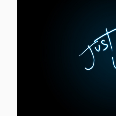
Гурме
237
Пътувай
389
Здраве
Gentlemen
382
1816
Wellness
ПОСЛЕДВАЙТЕ
НИ