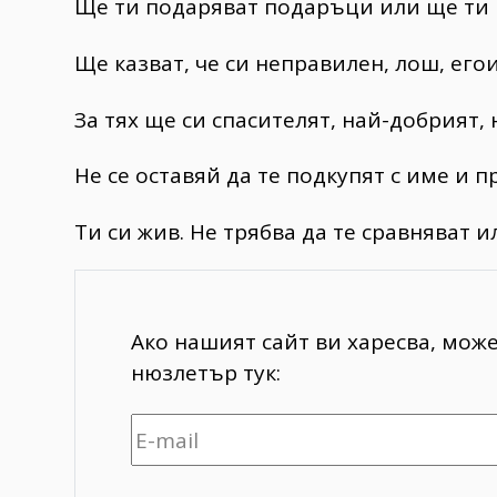
Ще ти подаряват подаръци или ще ти 
Ще казват, че си неправилен, лош, егои
За тях ще си спасителят, най-добрият,
Не се оставяй да те подкупят с име и 
Ти си жив. Не трябва да те сравняват и
Ако нашият сайт ви харесва, мож
нюзлетър тук: