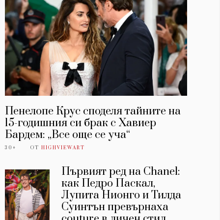
Пенелопе Крус споделя тайните на
15-годишния си брак с Хавиер
Бардем: „Все още се уча“
30+
ОТ
HIGHVIEWART
Първият ред на Chanel:
как Педро Паскал,
Лупита Нионго и Тилда
Суинтън превърнаха
couture в личен стил