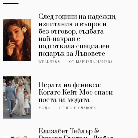
След години на надежди,
изпитания и въпроси
без отговор, съдбата
най-накрая е
подготвила специален
подарък за Лъвовете
WELLNESS
ОТ
МАРИЕЛА ИЛИЕВА
Перата на феникса:
Когато Кейт Мос спаси
поета на модата
МОДА
ОТ
НЕЛИ СЛАВОВА
Елизабет Тейлър &