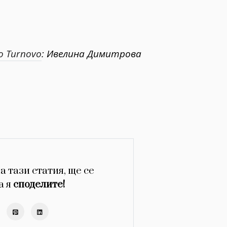
ko Turnovo
: Ивелина Димитрова
а тази статия, ще се
а я
споделите!