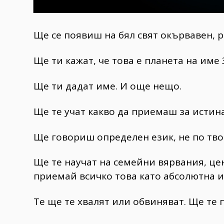
Ще се появиш на бял свят окървавен, р
Ще ти кажат, че това е планета на име 
Ще ти дадат име. И още нещо.
Ще те учат какво да приемаш за истина
Ще говориш определен език, не по тво
Ще те научат на семейни вярвания, цен
приемай всичко това като абсолютна ис
Те ще те хвалят или обвиняват. Ще те 