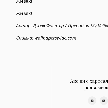
Живях!
Живях!
Автор: Джеф Фостър / Превод за
My Veli
Снимка: wallpaperswide.com
Ако ви е харесал
радваме д