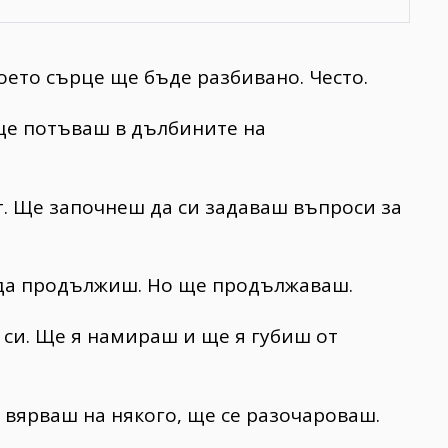
ето сърце ще бъде разбивано. Често.
 ще потъваш в дълбините на
т. Ще започнеш да си задаваш въпроси за
 да продължиш. Но ще продължаваш.
 си. Ще я намираш и ще я губиш от
вярваш на някого, ще се разочароваш.