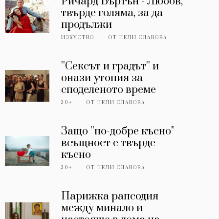
Ричард Бъртън - Любов,
твърде голяма, за да
продължи
ИЗКУСТВО
ОТ
НЕЛИ СЛАВОВА
''Сексът и градът'' и
онази утопия за
споделеното време
30+
ОТ
НЕЛИ СЛАВОВА
Защо ''по-добре късно"
всъщност е твърде
късно
30+
ОТ
НЕЛИ СЛАВОВА
Парижка рапсодия
между минало и