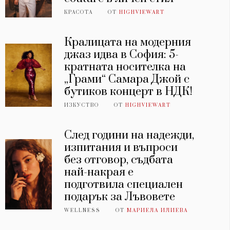
КРАСОТА
ОТ
HIGHVIEWART
Кралицата на модерния
джаз идва в София: 5-
кратната носителка на
„Грами“ Самара Джой с
бутиков концерт в НДК!
ИЗКУСТВО
ОТ
HIGHVIEWART
След години на надежди,
изпитания и въпроси
без отговор, съдбата
най-накрая е
подготвила специален
подарък за Лъвовете
WELLNESS
ОТ
МАРИЕЛА ИЛИЕВА