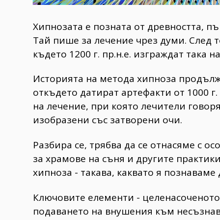
Хипнозата е позната от древността, пър
Тай пише за лечение чрез думи. След 
където 1200 г. пр.н.е. изграждат така 
Историята на метода хипноза продължа
откъдето датират артефакти от 1000 г.
на лечение, при която лечители говоря
изобразени със затворени очи.
Разбира се, трябва да се отнасяме с о
за храмове на съня и другите практик
хипноза - такава, каквато я познаваме 
Ключовите елементи - целенасоченото 
подаването на внушения към несъзнава