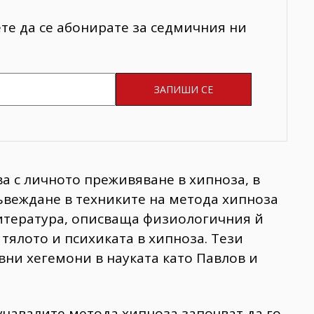
ете да се абонирате за седмичния ни
а с личното преживяване в хипноза, в
въвеждане в техниките на метода хипноза
литература, описваща физиологичния й
тялото и психиката в хипноза. Тези
вни хегемони в науката като Павлов и
учавалите метода хипноза започват да го