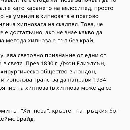
ал е като карането на велосипед, просто
о на умения в хипнозата е прагово
илича хипнозата на скалпел. Това, че
е е достатъчно, ако не знае какво да
а метода хипноза е път без край.
лучава световно признание от едни от
в света. През 1830 г. Джон Елиътсън,
 хирургическо общество в Лондон,
и използва транс, за да направи 1934
ояние на хипноза (в хипноза може да се
рминът "Хипноза", кръстен на гръцкия бог
жеймс Брайд.