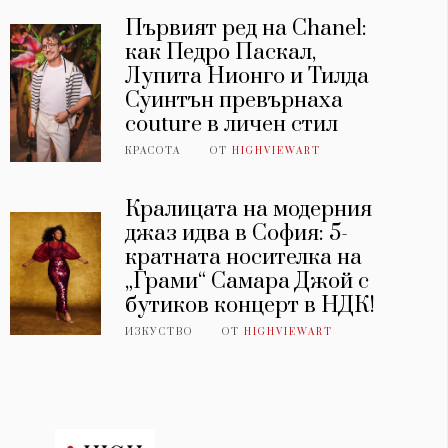
Първият ред на Chanel:
как Педро Паскал,
Лупита Нионго и Тилда
Суинтън превърнаха
couture в личен стил
КРАСОТА
ОТ
HIGHVIEWART
Кралицата на модерния
джаз идва в София: 5-
кратната носителка на
„Грами“ Самара Джой с
бутиков концерт в НДК!
ИЗКУСТВО
ОТ
HIGHVIEWART