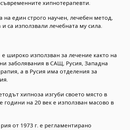
т съвременните хипнотерапевти.
 на един строго научен, лечебен метод,
 и са използвали лечебната му сила.
а е широко използван за лечение както на
ни заболявания в САЩ, Русия, Западна
рапия, а в Русия има отделения за
ия.
етодът хипноза изгуби своето място в
те години на 20 век е използван масово в
рия от 1973 г. е регламентирано