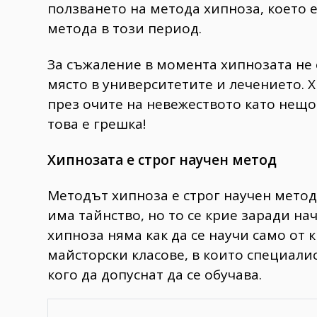
ползването на метода хипноза, което е 
метода в този период.
За съжаление в момента хипнозата не е
място в университетите и лечението. 
през очите на невежеството като нещо
това е грешка!
Хипнозата е строг научен метод
Методът хипноза е строг научен метод
има тайнство, но то се крие заради н
хипноза няма как да се научи само от к
майсторски класове, в които специали
кого да допуснат да се обучава.