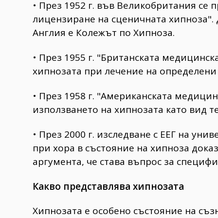
• През 1952 г. във Великобритания се 
лицензиране на сценичната хипноза". 
Англия е Колежът по Хипноза.
• През 1955 г. "Британската медицинск
хипнозата при лечение на определени
• През 1958 г. "Американската медиц
използването на хипнозата като вид т
• През 2000 г. изследване с ЕЕГ на уни
при хора в състояние на хипноза дока
аргумента, че става въпрос за специф
Какво представлява хипнозата
Хипнозата е особено състояние на съз