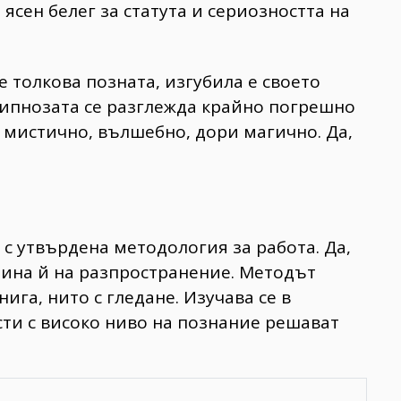
ясен белег за статута и сериозността на
 толкова позната, изгубила е своето
Хипнозата се разглежда крайно погрешно
 мистично, вълшебно, дори магично. Да,
 с утвърдена методология за работа. Да,
ачина й на разпространение. Методът
нига, нито с гледане. Изучава се в
сти с високо ниво на познание решават