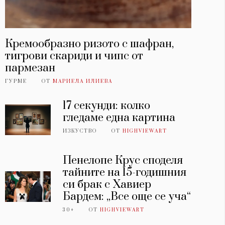
Кремообразно ризото с шафран,
тигрови скариди и чипс от
пармезан
ГУРМЕ
ОТ
МАРИЕЛА ИЛИЕВА
17 секунди: колко
гледаме една картина
ИЗКУСТВО
ОТ
HIGHVIEWART
Пенелопе Крус споделя
тайните на 15-годишния
си брак с Хавиер
Бардем: „Все още се уча“
30+
ОТ
HIGHVIEWART