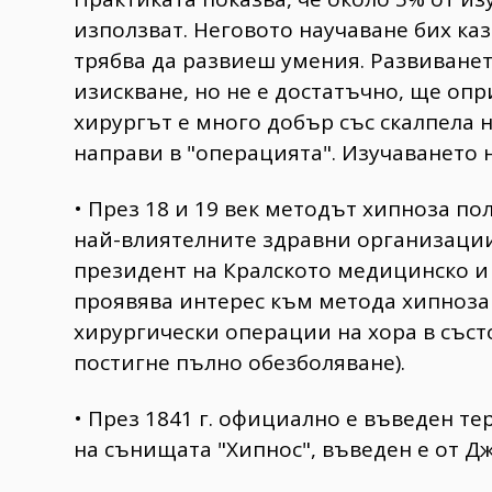
използват. Неговото научаване бих каз
трябва да развиеш умения. Развиванет
изискване, но не е достатъчно, ще опр
хирургът е много добър със скалпела н
направи в "операцията". Изучаването н
• През 18 и 19 век методът хипноза по
най-влиятелните здравни организации 
президент на Кралското медицинско и
проявява интерес към метода хипноза 
хирургически операции на хора в съст
постигне пълно обезболяване).
• През 1841 г. официално е въведен те
на сънищата "Хипнос", въведен е от Д