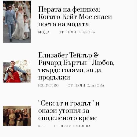
Перата на феникса:
Когато Кейт Мос спаси
поета на модата
МОДА
ОТ
НЕЛИ СЛАВОВА
Елизабет Тейлър &
Ричард Бъртън - Любов,
твърде голяма, за да
продължи
ИЗКУСТВО
ОТ
НЕЛИ СЛАВОВА
''Сексът и градът'' и
онази утопия за
споделеното време
30+
ОТ
НЕЛИ СЛАВОВА