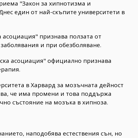
приема "Закон за хипнотизма и
Днес един от най-скъпите университети в
а асоциация" признава ползата от
 заболявания и при обезболяване.
инска асоциация" официално признава
ерапия.
верситета в Харвард за мозъчната дейност
зва, че има промени и това поддържа
ично състояние на мозъка в хипноза.
нанието, наподобява естествения сън, но