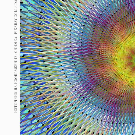
ИЗТОЧНИК НА ИЗОБРАЖЕНИЕ: СНИМКА: PIXABAY.COM / DAVIDZYDD
Гурме
237
Пътувай
389
Здраве
Gentlemen
382
1817
Wellness
ПОСЛЕДВАЙТЕ
НИ