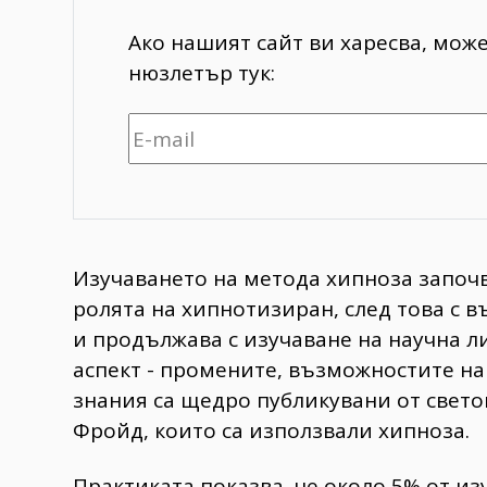
Ако нашият сайт ви харесва, мож
нюзлетър тук:
Изучаването на метода хипноза започв
ролята на хипнотизиран, след това с 
и продължава с изучаване на научна 
аспект - промените, възможностите на 
знания са щедро публикувани от свето
Фройд, които са използвали хипноза.
Практиката показва, че около 5% от из