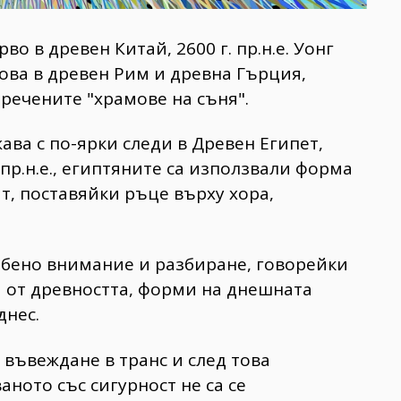
во в древен Китай, 2600 г. пр.н.е. Уонг
това в древен Рим и древна Гърция,
наречените "храмове на съня".
ва с по-ярки следи в Древен Египет,
 пр.н.е., египтяните са използвали форма
т, поставяйки ръце върху хора,
собено внимание и разбиране, говорейки
и от древността, форми на днешната
днес.
въвеждане в транс и след това
ното със сигурност не са се