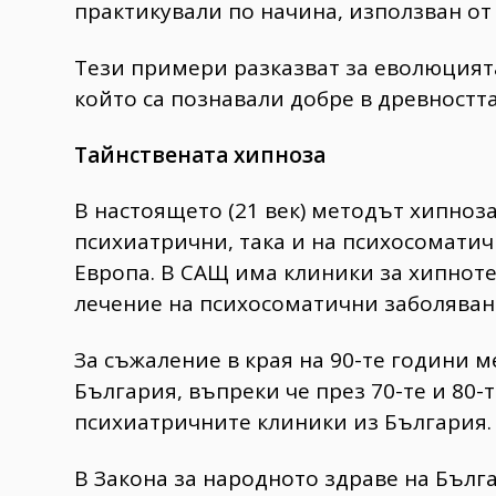
практикували по начина, използван о
Тези примери разказват за еволюцията
който са познавали добре в древността
Тайнствената хипноза
В настоящето (21 век) методът хипноз
психиатрични, така и на психосоматич
Европа. В САЩ има клиники за хипноте
лечение на психосоматични заболяван
За съжаление в края на 90-те години м
България, въпреки че през 70-те и 80-
психиатричните клиники из България.
В Закона за народното здраве на Бълга