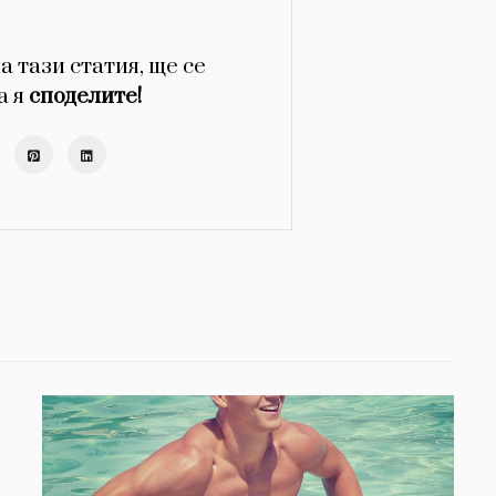
а тази статия, ще се
а я
споделите!