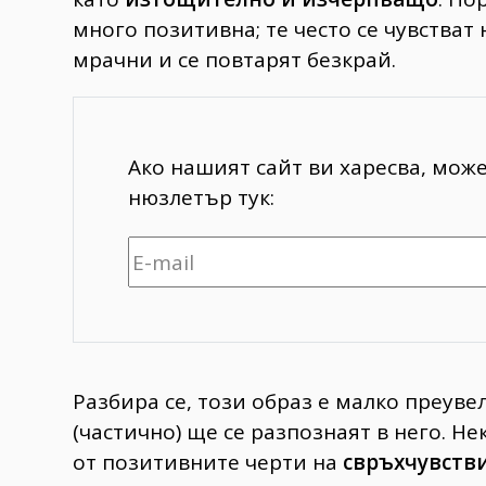
много позитивна; те често се чувстват
мрачни и се повтарят безкрай.
Ако нашият сайт ви харесва, мож
нюзлетър тук:
Разбира се, този образ е малко преуве
(частично) ще се разпознаят в него. Н
от позитивните черти на
свръхчувств