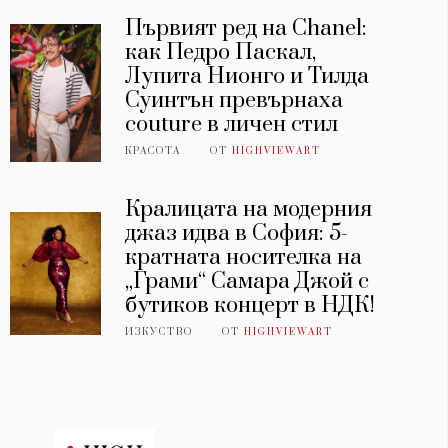
Първият ред на Chanel:
как Педро Паскал,
Лупита Нионго и Тилда
Суинтън превърнаха
couture в личен стил
КРАСОТА
ОТ
HIGHVIEWART
Кралицата на модерния
джаз идва в София: 5-
кратната носителка на
„Грами“ Самара Джой с
бутиков концерт в НДК!
ИЗКУСТВО
ОТ
HIGHVIEWART