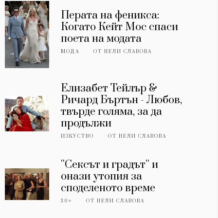
Перата на феникса:
Когато Кейт Мос спаси
поета на модата
МОДА
ОТ
НЕЛИ СЛАВОВА
Елизабет Тейлър &
Ричард Бъртън - Любов,
твърде голяма, за да
продължи
ИЗКУСТВО
ОТ
НЕЛИ СЛАВОВА
''Сексът и градът'' и
онази утопия за
споделеното време
30+
ОТ
НЕЛИ СЛАВОВА