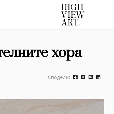
елните хора
Сподели: