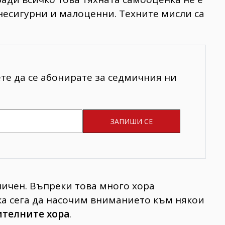
 несигурни и малоценни. Техните мисли са
ете да се абонирате за седмичния ни
личен. Въпреки това много хора
ека сега да насочим вниманието към някои
ителните хора
.