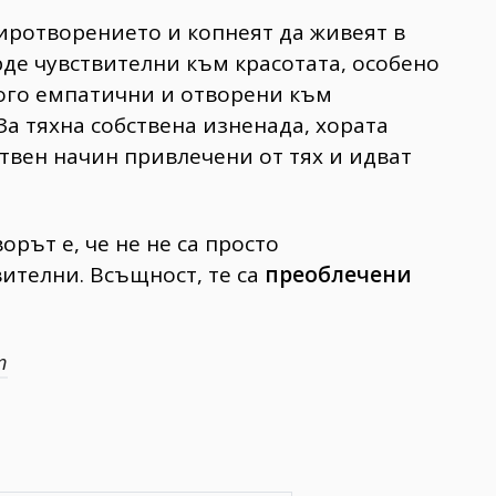
иротворението и копнеят да живеят в
рде чувствителни към красотата, особено
ного емпатични и отворени към
За тяхна собствена изненада, хората
ствен начин привлечени от тях и идват
орът е, че не не са просто
вителни. Всъщност, те са
преоблечени
m