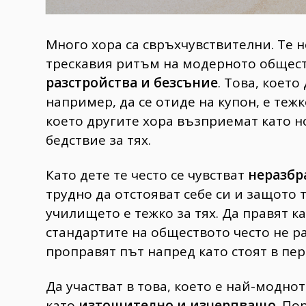
Много хора са свръхчувствителни. Те н
трескавия ритъм на модерното обществ
разстройства и безсъние
. Това, което
например, да се отиде на купон, е тежк
което другите хора възприемат като н
бедствие за тях.
Като дете те често се чувстват
неразбр
трудно да отстояват себе си и защото т
училището е тежко за тях. Да правят к
стандартите на обществото често не ра
проправят път напред като стоят в пе
Да участват в това, което е най-модно
като
изтощително и изчерпващо
. По