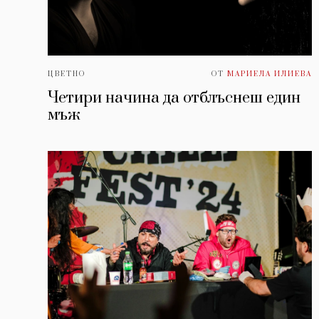
ЦВЕТНО
ОТ
МАРИЕЛА ИЛИЕВА
Четири начина да отблъснеш един
мъж