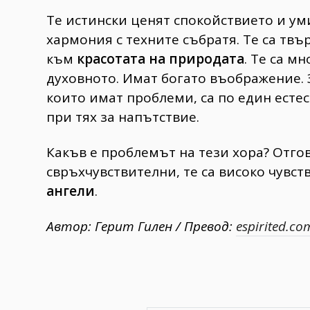
Те истински ценят спокойствието и ум
хармония с техните събратя. Те са твъ
към
красотата на природата
. Те са м
духовното. Имат богато въображение. 
които имат проблеми, са по един есте
при тях за напътствие.
Какъв е проблемът на тези хора? Отгов
свръхчувствителни, те са високо чувст
ангели
.
Автор: Герит Гилен / Превод:
espirited.co