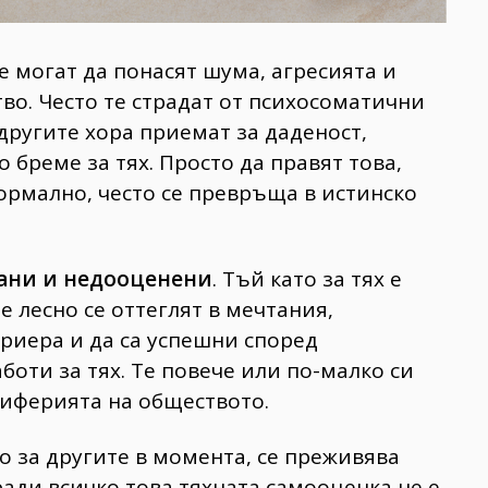
е могат да понасят шума, агресията и
о. Често те страдат от психосоматични
 другите хора приемат за даденост,
о бреме за тях. Просто да правят това,
ормално, често се превръща в истинско
ани и недооценени
. Тъй като за тях е
е лесно се оттеглят в мечтания,
ариера и да са успешни според
боти за тях. Те повече или по-малко си
риферията на обществото.
то за другите в момента, се преживява
ради всичко това тяхната самооценка не е