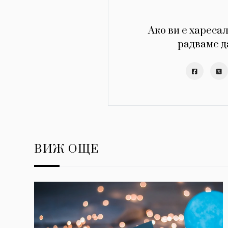
Ако ви е харесал
радваме д
ВИЖ ОЩЕ