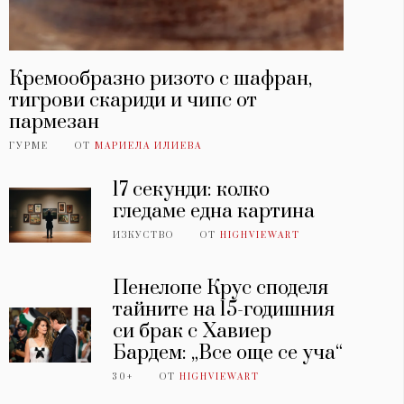
Кремообразно ризото с шафран,
тигрови скариди и чипс от
пармезан
ГУРМЕ
ОТ
МАРИЕЛА ИЛИЕВА
17 секунди: колко
гледаме една картина
ИЗКУСТВО
ОТ
HIGHVIEWART
Пенелопе Крус споделя
тайните на 15-годишния
си брак с Хавиер
Бардем: „Все още се уча“
30+
ОТ
HIGHVIEWART