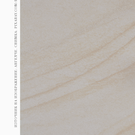
ИЗТОЧНИК НА ИЗОБРАЖЕНИЕ: АНГЕЛЧЕ. СНИМКА: PIXABAY.COM/PEZIBEAR
Гурме
237
Пътувай
389
Здраве
Gentlemen
382
1816
Wellness
ПОСЛЕДВАЙТЕ
НИ