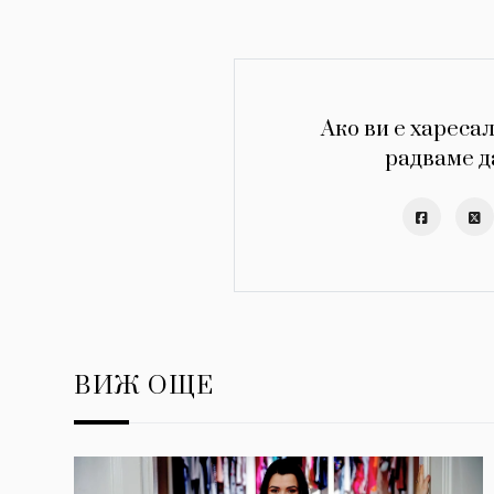
Ако ви е харесал
радваме д
ВИЖ ОЩЕ