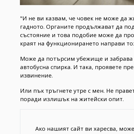
"И не ви казвам, че човек не може да ж
гадното. Органите продължават да по
състояние и това подобие може да про
краят на функционирането направи то
Може да потърсим убежище и забрава и
автобусна спирка. И така, проявете пр
извинение.
Или пък тръгнете утре с мен. Не праве
поради излишък на житейски опит.
Ако нашият сайт ви харесва, мож