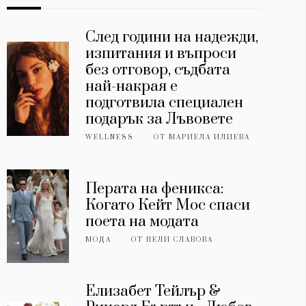
След години на надежди,
изпитания и въпроси
без отговор, съдбата
най-накрая е
подготвила специален
подарък за Лъвовете
WELLNESS
ОТ
МАРИЕЛА ИЛИЕВА
Перата на феникса:
Когато Кейт Мос спаси
поета на модата
МОДА
ОТ
НЕЛИ СЛАВОВА
Елизабет Тейлър &