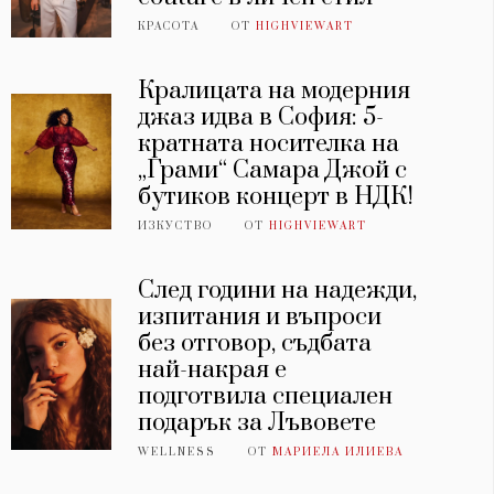
КРАСОТА
ОТ
HIGHVIEWART
Кралицата на модерния
джаз идва в София: 5-
кратната носителка на
„Грами“ Самара Джой с
бутиков концерт в НДК!
ИЗКУСТВО
ОТ
HIGHVIEWART
След години на надежди,
изпитания и въпроси
без отговор, съдбата
най-накрая е
подготвила специален
подарък за Лъвовете
WELLNESS
ОТ
МАРИЕЛА ИЛИЕВА