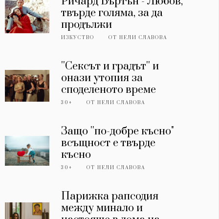
Ричард Бъртън - Любов,
твърде голяма, за да
продължи
ИЗКУСТВО
ОТ
НЕЛИ СЛАВОВА
''Сексът и градът'' и
онази утопия за
споделеното време
30+
ОТ
НЕЛИ СЛАВОВА
Защо ''по-добре късно"
всъщност е твърде
късно
30+
ОТ
НЕЛИ СЛАВОВА
Парижка рапсодия
между минало и