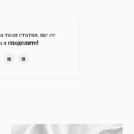
а тази статия, ще се
а я
споделите!