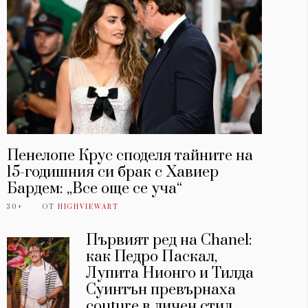
Пенелопе Крус споделя тайните на
15-годишния си брак с Хавиер
Бардем: „Все още се уча“
30+
ОТ
HIGHVIEWART
Първият ред на Chanel:
как Педро Паскал,
Лупита Нионго и Тилда
Суинтън превърнаха
couture в личен стил