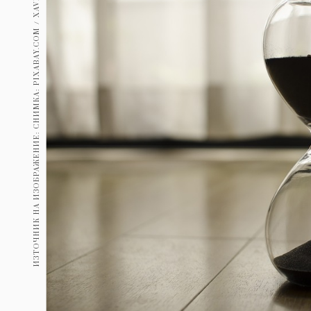
ИЗТОЧНИК НА ИЗОБРАЖЕНИЕ: СНИМКА: PIXABAY.COM / XAVIANDREW
Гурме
237
Пътувай
389
Здраве
Gentlemen
381
1815
Wellness
ПОСЛЕДВАЙТЕ
НИ