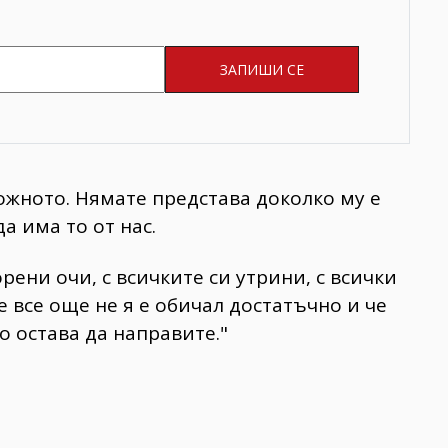
ожното. Нямате представа доколко му е
а има то от нас.
рени очи, с всичките си утрини, с всички
е все още не я е обичал достатъчно и че
о остава да направите."