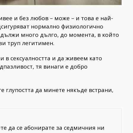
ивее и без любов – може – и това е най-
дсигуряват нормално физиологично
дължи много дълго, до момента, в който
зи труп легитимен.
 в сексуалността и да живеем като
едпазливост, тя винаги е добро
те глупостта да минете някъде встрани,
ете да се абонирате за седмичния ни