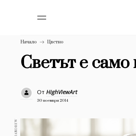
138
Бизнес
1633
Мода
16
Dialogue
Начало
Цветно
Изкуство
Светът е само
4338
777
Красота
1272
Дизайн
От
HighViewArt
30 ноември 2014
1188
Книги
1970
30+
1709