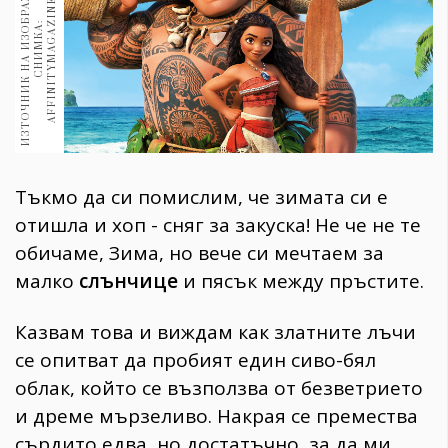
И
З
Т
О
Ч
Н
И
К
Н
А
И
З
О
Б
Р
А
Ж
Е
И
Е
:
С
Н
И
М
К
А
A
F
F
I
N
I
T
Y
M
A
G
A
I
N
E
.
U
Н
S
1970
30+
:
Z
1709
Гурме
Пътувай
237
389
Тъкмо да си помислим, че зимата си е
Здраве
отишла и хоп - сняг за закуска! Не че не те
Gentlemen
обичаме, Зима, но вече си мечтаем за
382
малко
слънчице
и пясък между пръстите.
Wellness
Казвам това и виждам как златните лъчи
1816
се опитват да пробият един сиво-бял
облак, който се възползва от безветрието
и дреме мързеливо. Накрая се премества
ПОСЛЕДВАЙТЕ
НИ
сърдито едва, но достатъчно, за да ми