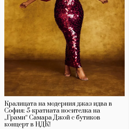
Кралицата на модерния джаз идва в
София: 5-кратната носителка на
„Грами“ Самара Джой с бутиков
концерт в НДК!