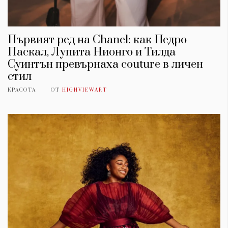
Първият ред на Chanel: как Педро
Паскал, Лупита Нионго и Тилда
Суинтън превърнаха couture в личен
стил
КРАСОТА
ОТ
HIGHVIEWART