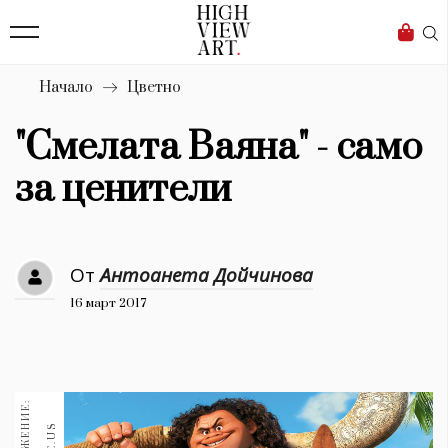
139
Бизнес
1633
Мода
Начало
Цветно
16
Dialogue
"Смелата Ваяна" - само
Изкуство
за ценители
4339
Красота
От
Антоанета Дойчинова
777
16 март 2017
Дизайн
1272
1188
Книги