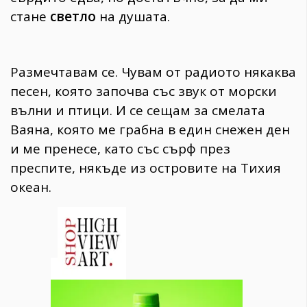
стане
светло
на душата.
Размечтавам се. Чувам от радиото някаква
песен, която започва със звук от морски
вълни и птици. И се сещам за смелата
Ваяна, която ме грабна в един снежен ден
и ме пренесе, като със сърф през
преспите, някъде из островите на Тихия
океан.