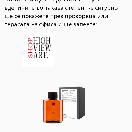
вдетините до такава степен, че сигурно
ще се покажете през прозореца или
терасата на офиса и ще запеете: