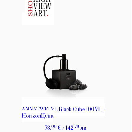
КАТЕГОРИИ
ЗА НАС
Wine&Dine
Условия за
Подкасти
ползване
Мода
За нас
Dialogue
Реклама
Изкуство
Политика за