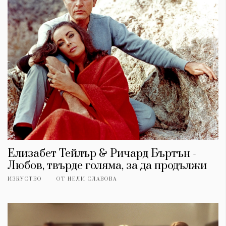
Елизабет Тейлър & Ричард Бъртън -
Любов, твърде голяма, за да продължи
ИЗКУСТВО
ОТ
НЕЛИ СЛАВОВА