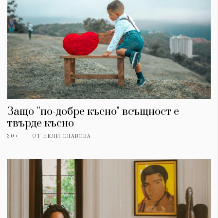
Защо ''по-добре късно" всъщност е
твърде късно
30+
ОТ
НЕЛИ СЛАВОВА