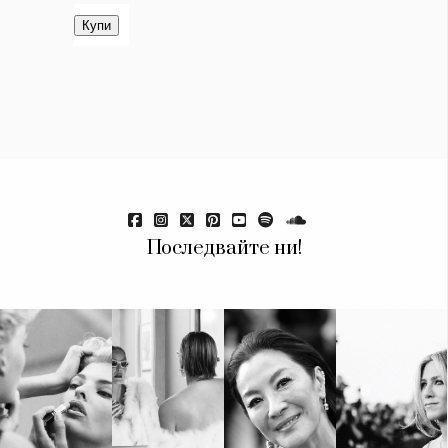
Красота
поверителност
Цветно
ModerenDom
Гурме
Пътувай
Wellness
СЛЕДВАЙТЕ НИ
Facebook
Instagram
Twitter
Pinterest
YouTube
Spotify
Soundcloud
Последвайте ни!
Ако нашият сайт ви харесва, можете да се абонирате за
седмичния ни нюзлетър тук:
© 2026, HighViewArt | Всички права запазени