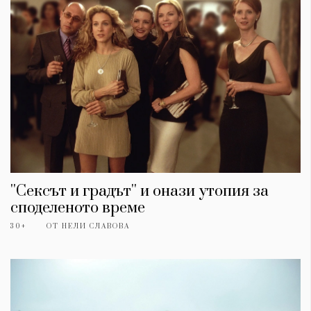
''Сексът и градът'' и онази утопия за
споделеното време
30+
ОТ
НЕЛИ СЛАВОВА