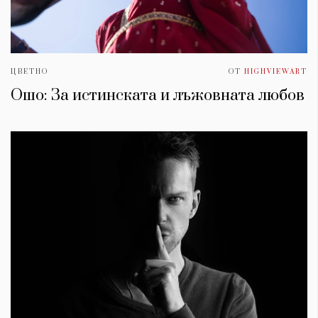
ЦВЕТНО
ОТ
HIGHVIEWART
Ошо: За истинската и лъжовната любов