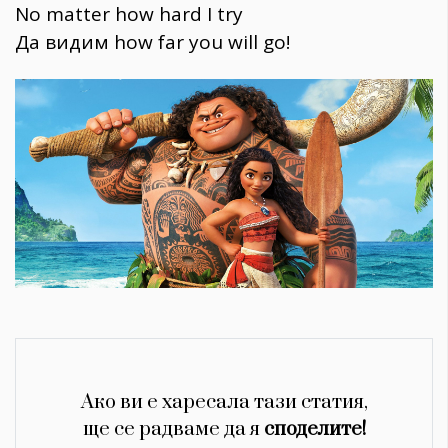
No matter how hard I try
Да видим how far you will go!
Ако ви е харесала тази статия,
ще се радваме да я
споделите!