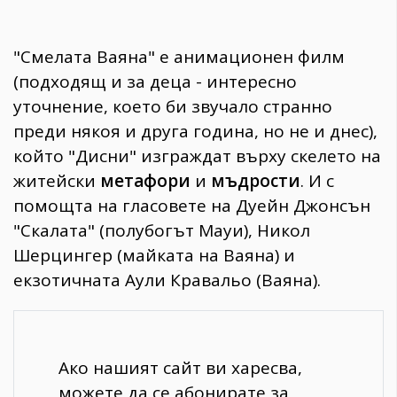
"Смелата Ваяна" е анимационен филм
(подходящ и за деца - интересно
уточнение, което би звучало странно
преди някоя и друга година, но не и днес),
който "Дисни" изграждат върху скелето на
житейски
метафори
и
мъдрости
. И с
помощта на гласовете на Дуейн Джонсън
"Скалата" (полубогът Мауи), Никол
Шерцингер (майката на Ваяна) и
екзотичната Аули Кравальо (Ваяна).
Ако нашият сайт ви харесва,
можете да се абонирате за