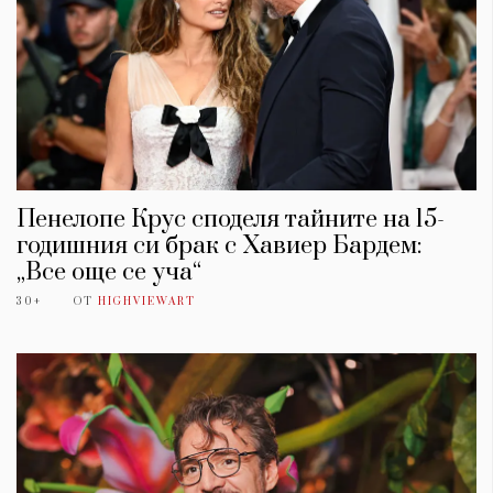
Пенелопе Крус споделя тайните на 15-
годишния си брак с Хавиер Бардем:
„Все още се уча“
30+
ОТ
HIGHVIEWART