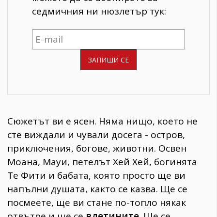
седмичния ни нюзлетър тук:
Сюжетът ви е ясен. Няма нищо, което не
сте виждали и чували досега - остров,
приключения, богове, животни. Освен
Моана, Мауи, петелът Хей Хей, богинята
Те Фити и бабата, която просто ще ви
напълни душата, както се казва. Ще се
посмеете, ще ви стане по-топло някак
отвътре и ще се
вдетините
. Ще се