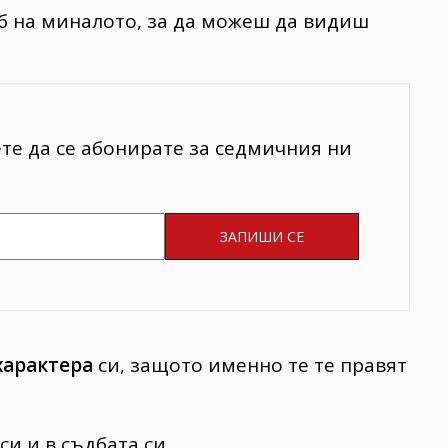
б на миналото, за да можеш да видиш
ете да се абонирате за седмичния ни
характера
си, защото именно те те правят
и и в съдбата си...