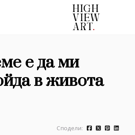
ме е да ми
ойда в живота
Сподели: