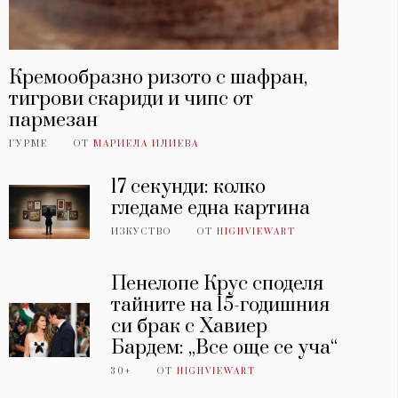
Кремообразно ризото с шафран,
тигрови скариди и чипс от
пармезан
ГУРМЕ
ОТ
МАРИЕЛА ИЛИЕВА
17 секунди: колко
гледаме една картина
ИЗКУСТВО
ОТ
HIGHVIEWART
Пенелопе Крус споделя
тайните на 15-годишния
си брак с Хавиер
Бардем: „Все още се уча“
30+
ОТ
HIGHVIEWART