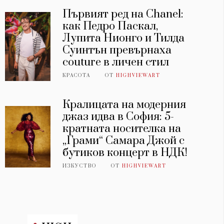
Първият ред на Chanel:
как Педро Паскал,
Лупита Нионго и Тилда
Суинтън превърнаха
couture в личен стил
КРАСОТА
ОТ
HIGHVIEWART
Кралицата на модерния
джаз идва в София: 5-
кратната носителка на
„Грами“ Самара Джой с
бутиков концерт в НДК!
ИЗКУСТВО
ОТ
HIGHVIEWART