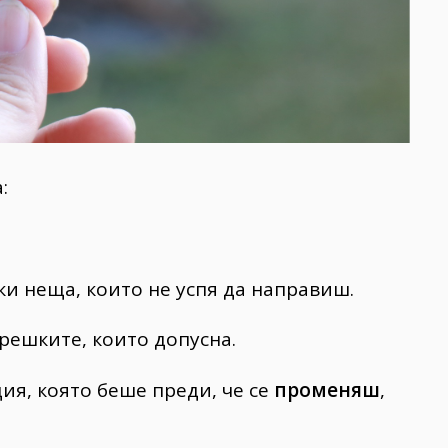
:
чки неща, които не успя да направиш.
решките, които допусна.
ия, която беше преди, че се
променяш
,
.