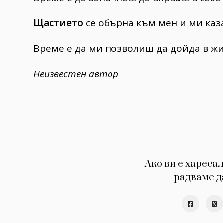
Щастието
се обърна към мен и ми каза
Време е да ми позволиш да дойда в жи
Неизвестен автор
Ако ви е харесал
радваме д