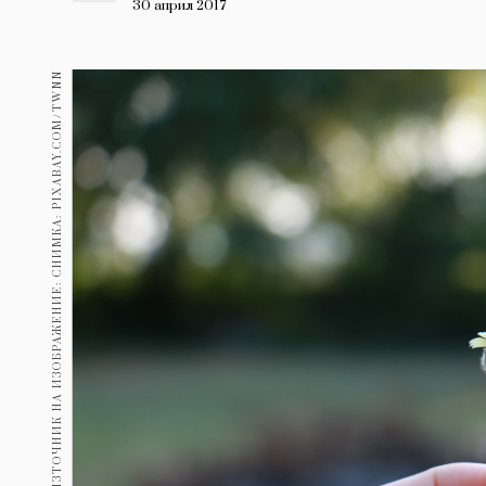
Гурме
30 април 2017
237
Пътувай
ИЗТОЧНИК НА ИЗОБРАЖЕНИЕ: СНИМКА: PIXABAY.COM/TWNN
389
Здраве
Gentlemen
382
1816
Wellness
ПОСЛЕДВАЙТЕ
НИ