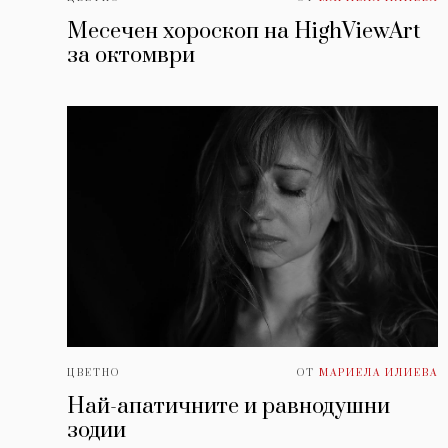
Месечен хороскоп на HighViewArt
за oктомври
ЦВЕТНО
ОТ
МАРИЕЛА ИЛИЕВА
Най-апатичните и равнодушни
зодии