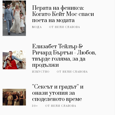
Перата на феникса:
Когато Кейт Мос спаси
поета на модата
МОДА
ОТ
НЕЛИ СЛАВОВА
Елизабет Тейлър &
Ричард Бъртън - Любов,
твърде голяма, за да
продължи
ИЗКУСТВО
ОТ
НЕЛИ СЛАВОВА
''Сексът и градът'' и
онази утопия за
споделеното време
30+
ОТ
НЕЛИ СЛАВОВА