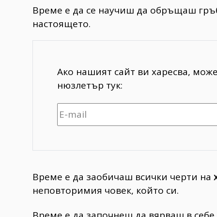
Време е да се научиш да обръщаш гръ
настоящето.
Ако нашият сайт ви харесва, мож
нюзлетър тук:
Време е да заобичаш всички черти на
неповторимия човек, който си.
Време е да започнеш да вярваш в себе с