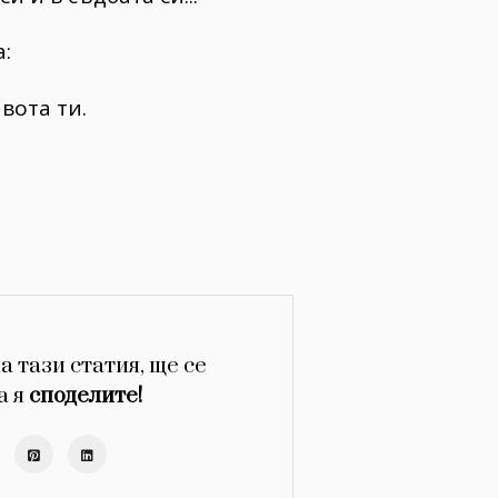
:
вота ти.
а тази статия, ще се
а я
споделите!