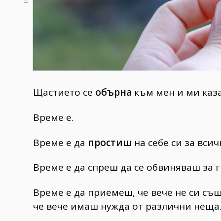
Щастието се
обърна
към мен и ми каза
Време е.
Време е да
простиш
на себе си за вси
Време е да спреш да се обвиняваш за г
Време е да приемеш, че вече не си същ
че вече имаш нужда от различни неща