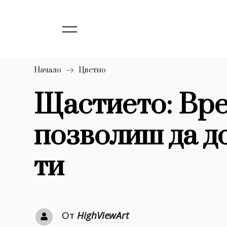
139
Бизнес
1633
Мода
16
Dialogue
Начало
Цветно
Изкуство
Щастието: Вре
4339
позволиш да д
777
Красота
1272
Дизайн
ти
1188
Книги
1970
30+
От
HighViewArt
1709