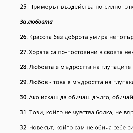
25.
Примерът въздейства по-силно, от
За любовта
26.
Красота без доброта умира непотър
27.
Хората са по-постоянни в своята нен
28.
Любовта е мъдростта на глупаците 
29.
Любов - това е мъдростта на глупак
30.
Ако искаш да обичаш дълго, обичай 
31.
Този, който не чувства болка, не вя
32.
Човекът, който сам не обича себе си