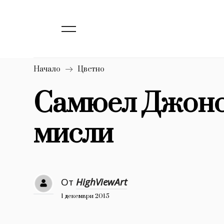
138
Бизнес
1633
Мода
16
Dialogue
Начало
Цветно
Изкуство
Самюел Джонс
4339
мисли
777
Красота
1272
Дизайн
1188
Книги
От
HighViewArt
1970
30+
1 декември 2015
1709