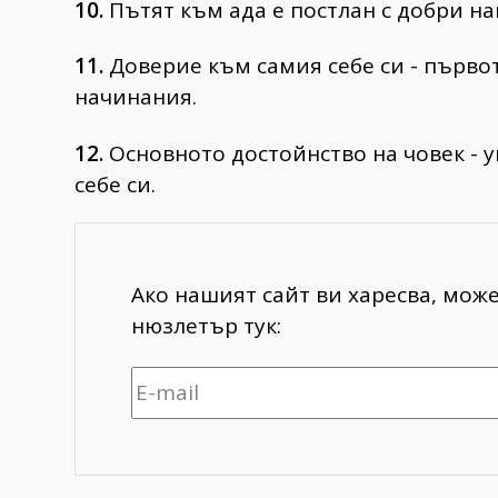
10.
Пътят към ада е постлан с добри н
11.
Доверие към самия себе си - първо
начинания.
12.
Основното достойнство на човек - у
себе си.
Ако нашият сайт ви харесва, мож
нюзлетър тук: