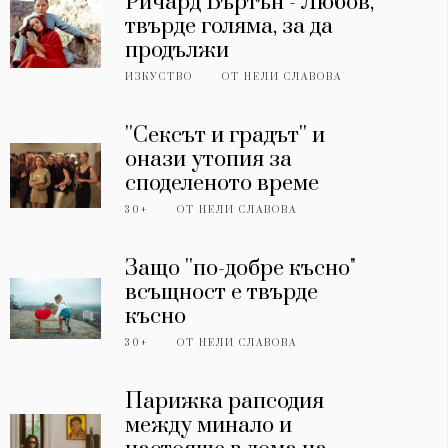
Ричард Бъртън - Любов,
твърде голяма, за да
продължи
ИЗКУСТВО
ОТ
НЕЛИ СЛАВОВА
''Сексът и градът'' и
онази утопия за
споделеното време
30+
ОТ
НЕЛИ СЛАВОВА
Защо ''по-добре късно"
всъщност е твърде
късно
30+
ОТ
НЕЛИ СЛАВОВА
Парижка рапсодия
между минало и