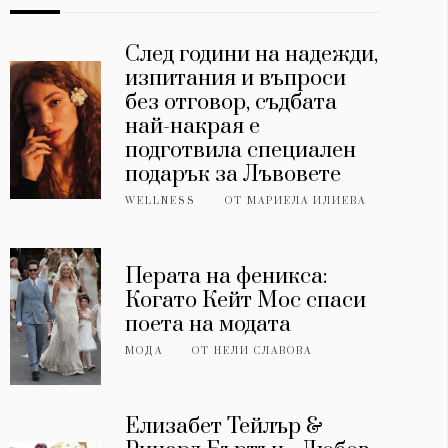
След години на надежди,
изпитания и въпроси
без отговор, съдбата
най-накрая е
подготвила специален
подарък за Лъвовете
WELLNESS
ОТ
МАРИЕЛА ИЛИЕВА
Перата на феникса:
Когато Кейт Мос спаси
поета на модата
МОДА
ОТ
НЕЛИ СЛАВОВА
Елизабет Тейлър &