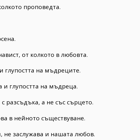
колкото проповедта.
сена.
авист, от колкото в любовта.
и глупостта на мъдреците.
а и глупостта на мъдреца.
с разсъдъка, а не със сърцето.
рва в нейното съществуване.
, не заслужава и нашата любов.