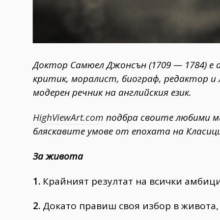
Доктор Самюел Джонсън (1709 — 1784) е 
критик, моралист, биограф, редактор и 
модерен речник на английския език.
HighViewArt.com
подбра своите любими ми
бляскавите умове от епохата на Класиц
За живота
1.
Крайният резултат на всички амбиц
2.
Докато правиш своя избор в живота,