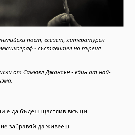
английски поет, есеист, литературен
лексикограф - съставител на първия
сли от Самюел Джонсън - един от най-
изма.
ии е да бъдеш щастлив вкъщи.
 не забравяй да живееш.