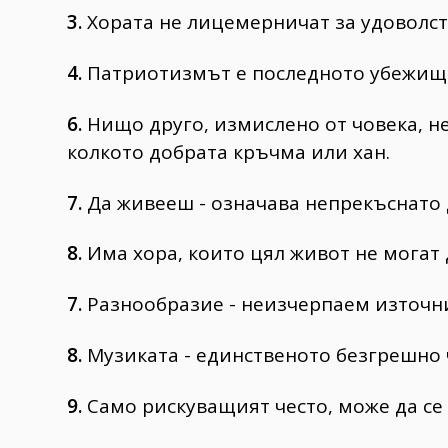
3.
Хората не лицемерничат за удоволст
4.
Патриотизмът е последното убежище
6.
Нищо друго, измислено от човека, не
колкото добрата кръчма или хан.
7.
Да живееш - означава непрекъснато 
8.
Има хора, които цял живот не могат 
7.
Разнообразие - неизчерпаем източни
8.
Музиката - единственото безгрешно 
9.
Само рискуващият често, може да се