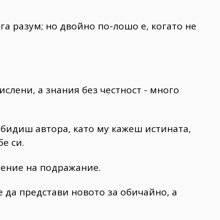
га разум; но двойно по-лошо е, когато не
ислени, а знания без честност - много
обидиш автора, като му кажеш истината,
е си.
рение на подражание.
е да представи новото за обичайно, а