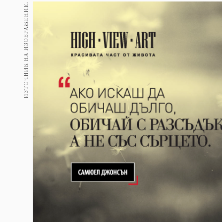
Гурме
ИЗТОЧНИК НА ИЗОБРАЖЕНИЕ:
237
Пътувай
389
Здраве
Gentlemen
382
1816
Wellness
ПОСЛЕДВАЙТЕ
НИ