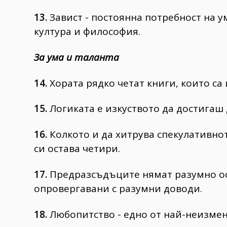
13.
Завист - постоянна потребност на у
култура и философия.
За ума и таланта
14.
Хората рядко четат книги, които са
15.
Логиката е изкуството да достигаш 
16.
Колкото и да хитрува спекулативното
си остава четири.
17.
Предразсъдъците нямат разумно осн
опровергавани с разумни доводи.
18.
Любопитство - едно от най-неизме