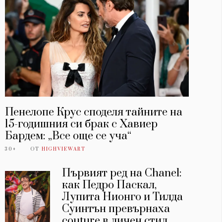
Пенелопе Крус споделя тайните на
15-годишния си брак с Хавиер
Бардем: „Все още се уча“
30+
ОТ
HIGHVIEWART
Първият ред на Chanel:
как Педро Паскал,
Лупита Нионго и Тилда
Суинтън превърнаха
couture в личен стил