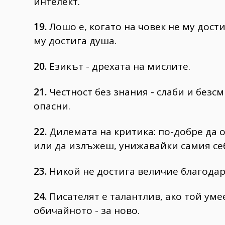
интелект.
19.
Лошо е, когато на човек не му дости
му достига душа.
20.
Езикът - дрехата на мислите.
21.
Честност без знания - слаби и безсм
опасни.
22.
Дилемата на критика: по-добре да 
или да излъжеш, унижавайки самия себ
23.
Никой не достига величие благода
24.
Писателят е талантлив, ако той уме
обичайното - за ново.