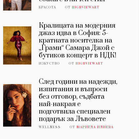
КРАСОТА
ОТ
HIGHVIEWART
Кралицата на модерния
джаз идва в София: 5-
кратната носителка на
„Грами“ Самара Джой с
бутиков концерт в НДК!
ИЗКУСТВО
ОТ
HIGHVIEWART
След години на надежди,
изпитания и въпроси
без отговор, съдбата
най-накрая е
подготвила специален
подарък за Лъвовете
WELLNESS
ОТ
МАРИЕЛА ИЛИЕВА